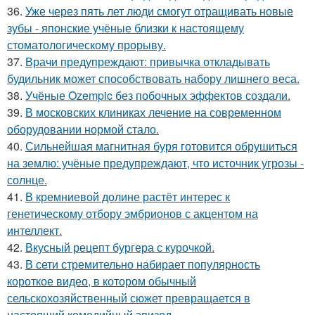
36.
Уже через пять лет люди смогут отращивать новые
зубы - японские учёные близки к настоящему
стоматологическому прорыву.
37.
Врачи предупреждают: привычка откладывать
будильник может способствовать набору лишнего веса.
38.
Учёные Ozempic без побочных эффектов создали.
39.
В московских клиниках лечение на современном
оборудовании нормой стало.
40.
Сильнейшая магнитная буря готовится обрушиться
на землю: учёные предупреждают, что источник угрозы -
солнце.
41.
В кремниевой долине растёт интерес к
генетическому отбору эмбрионов с акцентом на
интеллект.
42.
Вкусный рецепт бургера с курочкой.
43.
В сети стремительно набирает популярность
короткое видео, в котором обычный
сельскохозяйственный сюжет превращается в
настоящий комедийный эпизод.