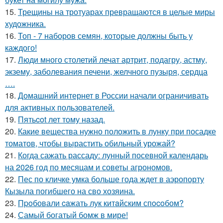
15.
Трещины на тротуарах превращаются в целые миры
художника.
16.
Топ - 7 наборов семян, которые должны быть у
каждого!
17.
Люди много столетий лечат артрит, подагру, астму,
экзему, заболевания печени, желчного пузыря, сеpдца
….
18.
Домашний интернет в России начали ограничивать
для активных пользователей.
19.
Пятьcot лет тому нaзад.
20.
Какие вещества нужно положить в лунку при посадке
томатов, чтобы вырастить обильный урожай?
21.
Когда сажать рассаду: лунный посевной календарь
на 2026 год по месяцам и советы агрономов.
22.
Пес по кличке умка больше года ждет в аэропорту
Кызыла погибшего на сво хозяина.
23.
Пpoбовали caжать лук китaйским спocoбом?
24.
Самый богатый бомж в мире!