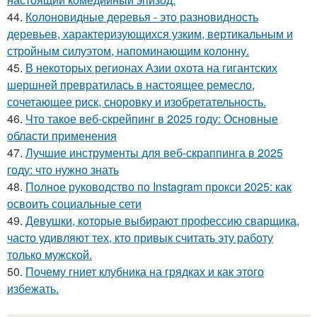
44.
Колоновидные деревья - это разновидность
деревьев, характеризующихся узким, вертикальным и
стройным силуэтом, напоминающим колонну.
45.
В некоторых регионах Азии охота на гигантских
шершней превратилась в настоящее ремесло,
сочетающее риск, сноровку и изобретательность.
46.
Что такое веб-скрейпинг в 2025 году: Основные
области применения
47.
Лучшие инструменты для веб-скраппинга в 2025
году: что нужно знать
48.
Полное руководство по Instagram прокси 2025: как
освоить социальные сети
49.
Девушки, которые выбирают профессию сварщика,
часто удивляют тех, кто привык считать эту работу
только мужской.
50.
Почему гниет клубника на грядках и как этого
избежать.