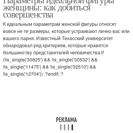
женщины: как добиться
совершенства
К идеальным параметрам женской фигуры относят
вовсе не те размеры, которые устраивают лично вас или
вашего парня. Известный Техасский университет
обнародовал ряд критериев, которые нравятся
большинству представителей человечества:if
(!is_single('30825') && !is_single('30532') &&
!is_single('11475') && !is_single('32510') &&
!is_single('12704')) :?endif; ?