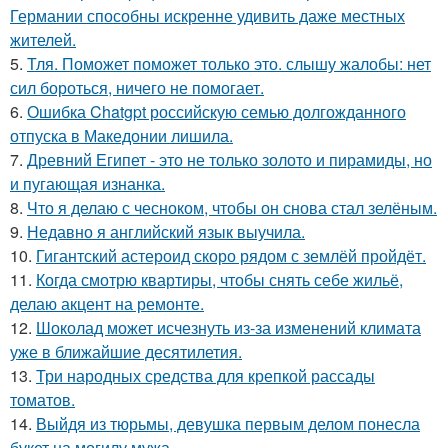
Германии способны искренне удивить даже местных
жителей.
5.
Тля. Поможет поможет только это. слышу жалобы: нет
сил бороться, ничего не помогает.
6.
Ошибка Chatgpt российскую семью долгожданного
отпуска в Македонии лишила.
7.
Древний Египет - это не только золото и пирамиды, но
и пугающая изнанка.
8.
Что я делаю с чесноком, чтобы он снова стал зелёным.
9.
Недавно я английский язык выучила.
10.
Гигантский астероид скоро рядом с землёй пройдёт.
11.
Когда смотрю квартиры, чтобы снять себе жильё,
делаю акцент на ремонте.
12.
Шоколад может исчезнуть из-за изменений климата
уже в ближайшие десятилетия.
13.
Три народных средства для крепкой рассады
томатов.
14.
Выйдя из тюрьмы, девушка первым делом понесла
букет на могилу мужа.