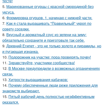
тесте!
5.
Маринованные огурцы с красной смородиной без
уксуса.
6.
Формировка огурцов. 1. начинаю с нижней части.
7.
Kaк я стала выращивать "Пpaвильный" укроп по
coвету сocедки.
8.
Вкусный и ароматный соус из зелени на зиму:
обязательно сохраните и приготовьте так себе.
9.
Древний Египет - это не только золото и пирамиды, но
и пугающая изнанка.
10.
Подорожник на участке: пора проверять почву!
11.
Здравствуйте, участники сообщества!
12.
В Москве предупредили о возможных ограничениях
связи.
13.
Хитрости выращивания кабачков:
14.
Почему обеспеченные люди реже приложения для
знакомств выбирают.
15.
Пятый рабочий день полностью неэффективным
оказался.