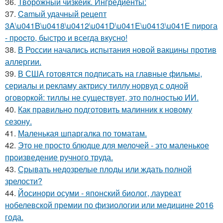
36.
Творожный чизкейк. Ингредиенты:
37.
Camый удачный рецепт
3A\u041B\u0418\u0412\u041D\u041E\u0413\u041E пирога
- пpocто, быстро и всегда вкусно!
38.
В России начались испытания новой вакцины против
аллергии.
39.
В США готовятся подписать на главные фильмы,
сериалы и рекламу актрису тиллу норвуд с одной
оговоркой: тиллы не существует, это полностью ИИ.
40.
Как правильно подготовить малинник к новому
сезону.
41.
Маленькая шпаргалка по томатам.
42.
Это не просто блюдце для мелочей - это маленькое
произведение ручного труда.
43.
Срывать недозрелые плоды или ждать полной
зрелости?
44.
Йосинори осуми - японский биолог, лауреат
нобелевской премии по физиологии или медицине 2016
года.