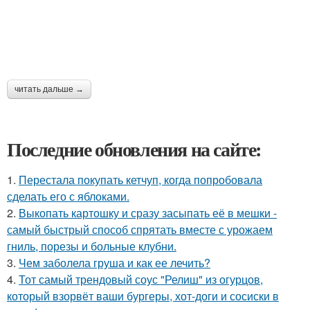
читать дальше →
Последние обновления на сайте:
1.
Перестала покупать кетчуп, когда попробовала
сделать его с яблоками.
2.
Выкопать картошку и сразу засыпать её в мешки -
самый быстрый способ спрятать вместе с урожаем
гниль, порезы и больные клубни.
3.
Чем заболела груша и как ее лечить?
4.
Тот самый трендовый соус "Релиш" из огурцов,
который взорвёт ваши бургеры, хот-доги и сосиски в