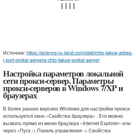
Источник:
https://science.ru-land.com/stati/chto-takoe-adres-
i-port-proksi-servera-chto-takoe-proksi-server
Настройка параметров локальной
сети прокси-сервер. Параметры
прокси-серверов в Windows 7/XP и
браузерах
В более ранних версиях Windows для настройки прокси
используется окно «Свойства браузера» . Его можно
вызвать прямо из меню браузера «Internet Explorer» или
через «Пуск -> Панель управления -> Свойства