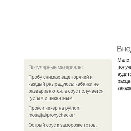
Вне
Мало 
получ
Популярные материалы
аудит
Пробу снимаю еще горячей и
расцв
каждый раз радуюсь: кабачки не
заказ
развариваются, а соус получается
густым и пикантным.
Прокси чекер на python.
mosajjal/proxychecker
Острый соус к заморозке готов.