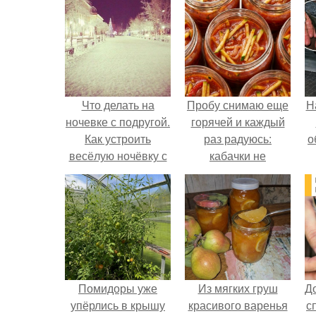
Что делать на
Пробу снимаю еще
Н
ночевке с подругой.
горячей и каждый
Как устроить
раз радуюсь:
о
весёлую ночёвку с
кабачки не
подружками
развариваются, а
соус получается
густым и
пикантным.
Помидоры уже
Из мягких груш
Д
упёрлись в крышу
красивого варенья
с