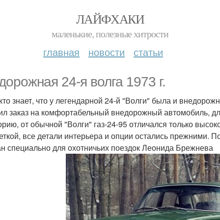
ЛАЙФХАКИ
маленькие, полезные хитрости
главная
новости
статьи
дорожная 24-я волга 1973 г.
кто знает, что у легендарной 24-й "Волги" была и внедорожн
ил заказ на комфортабельный внедорожный автомобиль, дл
орию, от обычной "Волги" газ-24-95 отличался только высо
еткой, все детали интерьера и опции остались прежними.
ан специально для охотничьих поездок Леонида Брежнева