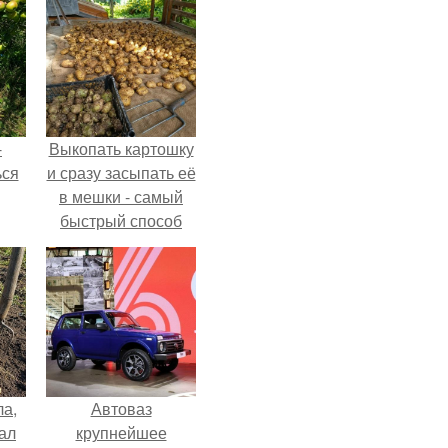
-
Выкопать картошку
ься
и сразу засыпать её
в мешки - самый
быстрый способ
спрятать вместе с
урожаем гниль,
порезы и больные
клубни.
ла,
Автоваз
ал
крупнейшее