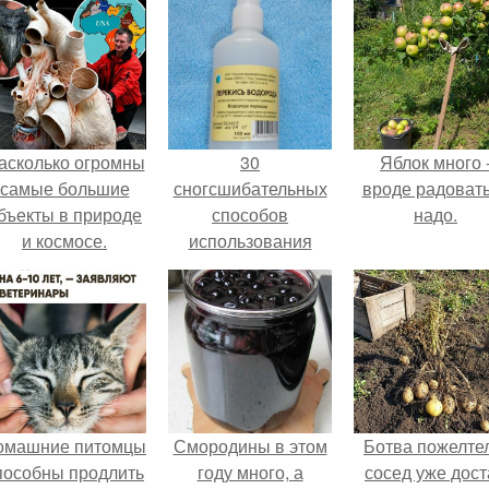
асколько огромны
30
Яблок много 
самые большие
сногсшибательных
вроде радоват
бъекты в природе
способов
надо.
и космосе.
использования
перекиси водорода,
о которых вы
должны знать!
омашние питомцы
Смородины в этом
Ботва пожелте
пособны продлить
году много, а
сосед уже дост