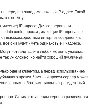
, но передает заведомо ложный IP-адрес. Такой
а к контенту.
атические) IP-адреса. Для серверов они
– data center прокси , имеющие IP-адреса, не
еют высокоскоростные интернет-соединения.
 все они будут иметь одинаковые IP-адреса.
 Могут «отвалиться» в любой момент, уязвимы
не так уж сложно, но найти хороший публичный
олько одним клиентом, а перед использованием
убличного прокси. Частный прокси-сервер может
еописанным собратьям, таким как резидентный
ерверов. Стоимость аренды сервера разделяется
уп.