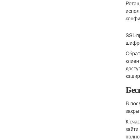
Ротаци
испол
конфи
SSL-п
шифр
Обрат
клиен
досту
кэшир
Бес
В пос
закры
К сча
зайти
полно