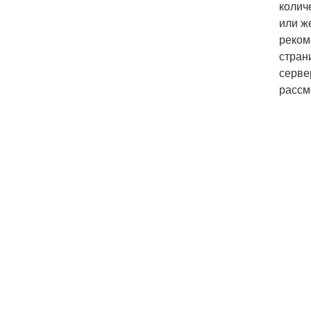
колич
или же
реком
стран
серве
рассм