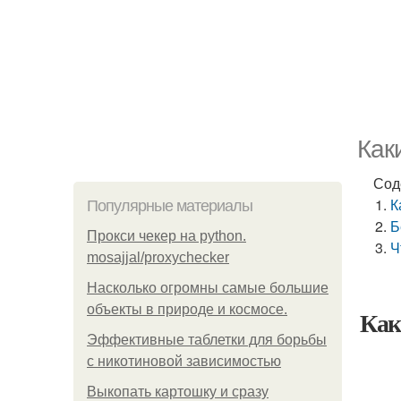
Как
Сод
К
Популярные материалы
Б
Прокси чекер на python.
Ч
mosajjal/proxychecker
Насколько огромны самые большие
объекты в природе и космосе.
Как
Эффективные таблетки для борьбы
с никотиновой зависимостью
Выкопать картошку и сразу