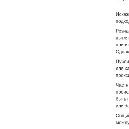
Искаж
подхо
Резид
выгля
привя
Однак
Публи
для х
прокс
Частн
проис
быть 
или da
Общий
между