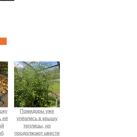
шку
Помидоры уже
ь её
упёрлись в крышу
ый
теплицы, но
об
продолжают цвести