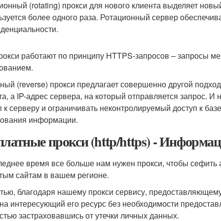
онный (rotating) прокси для нового клиента выделяет новый 
ьзуется более одного раза. Ротационный сервер обеспечив
денциальности.
рокси работают по принципу HTTPS-запросов – запросы м
ованием.
ный (reverse) прокси предлагает совершенно другой подход
та, а IP-адрес сервера, на который отправляется запрос. И
п к серверу и ограничивать неконтролируемый доступ к базе
ования информации.
платные прокси (http/https) - Информа
леднее время все больше нам нужен прокси, чтобы сефить а
тым сайтам в вашем регионе.
стью, благодаря нашему прокси сервису, предоставляющем
 на интересующий его ресурс без необходимости предоста
стью застраховавшись от утечки личных данных.