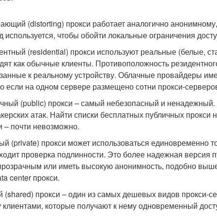
ающий (distorting) прокси работает аналогично анонимному
д используется, чтобы обойти локальные ограничения доступ
ентный (residential) прокси используют реальные (белые, ст
дят как обычные клиенты. Противоположность резидентного 
занные к реальному устройству. Облачные провайдеры им
о если на одном сервере размещено сотни прокси-серверов,
чный (public) прокси – самый небезопасный и ненадежный.
акерских атак. Найти списки бесплатных публичных прокси 
и – почти невозможно.
ый (private) прокси может использоваться единовременно т
ходит проверка подлинности. Это более надежная версия п
прозрачным или иметь высокую анонимность, подобно выш
ta center прокси.
 (shared) прокси – один из самых дешевых видов прокси-с
 клиентами, которые получают к нему одновременный дост