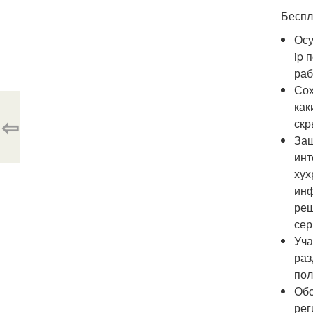
Беспл
Осу
ip 
раб
Сох
как
⇦
скр
Защ
инт
хух
инф
реш
сер
Уча
раз
пол
Обо
рег