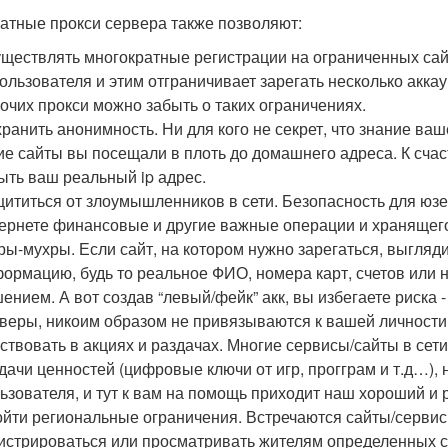
атные прокси сервера также позволяют:
ществлять многократные регистрации на ограниченных сайт
пользователя и этим отграничивает зарегать несколько акка
очих прокси можно забыть о таких ограничениях.
ранить анонимность. Ни для кого не секрет, что знание ва
ие сайты вы посещали в плоть до домашнего адреса. К сча
ыть ваш реальный ip адрес.
ититься от злоумышленников в сети. Безопасность для юз
ернете финансовые и другие важные операции и хранящего
ры-мухры. Если сайт, на котором нужно зарегаться, выгляд
ормацию, будь то реальное ФИО, номера карт, счетов или 
ением. А вот создав “левый/фейк” акк, вы избегаете риск
веры, никоим образом не привязываются к вашей личности,
ствовать в акциях и раздачах. Многие сервисы/сайты в сет
дачи ценностей (цифровые ключи от игр, прогграм и т.д…), н
ьзователя, и тут к вам на помощь приходит наш хороший и 
йти региональные ограничения. Встречаются сайты/сервисы
истрироваться или просматривать жителям определенных с