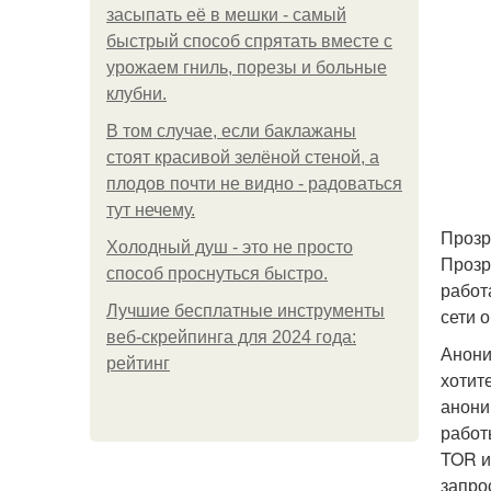
засыпать её в мешки - самый
быстрый способ спрятать вместе с
урожаем гниль, порезы и больные
клубни.
В том случае, если баклажаны
стоят красивой зелёной стеной, а
плодов почти не видно - радоваться
тут нечему.
Прозр
Холодный душ - это не просто
Прозр
способ проснуться быстро.
работ
Лучшие бесплатные инструменты
сети 
веб-скрейпинга для 2024 года:
Анони
рейтинг
хотит
анони
работ
TOR и
запро