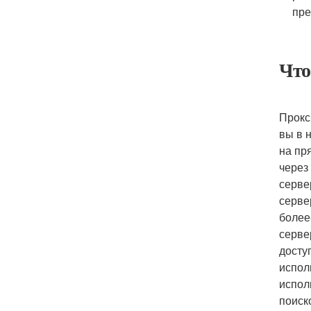
пре
Что
Прокс
вы в 
на пр
через
серве
серве
более
серве
досту
испол
испол
поиск