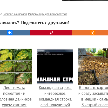
и:
Бесплатные прокси
,
Информации для пользователя
авилось? Поделитесь с друзьями!
Лист томата
Командная строка
Выкопать карто
пожелтел - и
интересное.
и сразу засыпат
оловина дачников
Командная строка
в мешки - сам
сразу хватает
cmd, почувствуй
быстрый спос