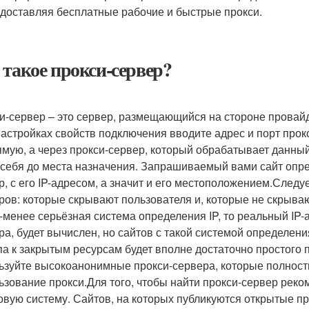
доставляя бесплатные рабочие и быстрые прокси.
 такое прокси-сервер?
и-сервер – это сервер, размещающийся на стороне провайд
настройках свойств подключения вводите адрес и порт прокс
ямую, а через прокси-сервер, который обрабатывает данный
 себя до места назначения. Запрашиваемый вами сайт опред
р, с его IP-адресом, а значит и его местоположением.Следуе
ров: которые скрывают пользователя и, которые не скрываю
-менее серьёзная система определения IP, то реальный IP-а
ра, будет вычислен, но сайтов с такой системой определени
па к закрытым ресурсам будет вполне достаточно простого 
ьзуйте высокоанонимные прокси-сервера, которые полност
ьзование прокси.Для того, чтобы найти прокси-сервер рек
овую систему. Сайтов, на которых публикуются открытые пр