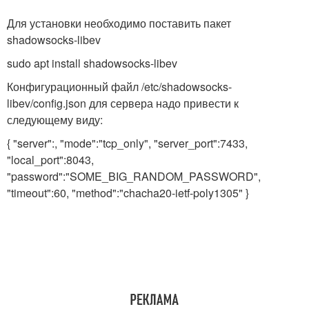
Для установки необходимо поставить пакет
shadowsocks-libev
sudo apt install shadowsocks-libev
Конфигурационный файл /etc/shadowsocks-
libev/config.json для сервера надо привести к
следующему виду:
{ "server":, "mode":"tcp_only", "server_port":7433,
"local_port":8043,
"password":"SOME_BIG_RANDOM_PASSWORD",
"timeout":60, "method":"chacha20-ietf-poly1305" }