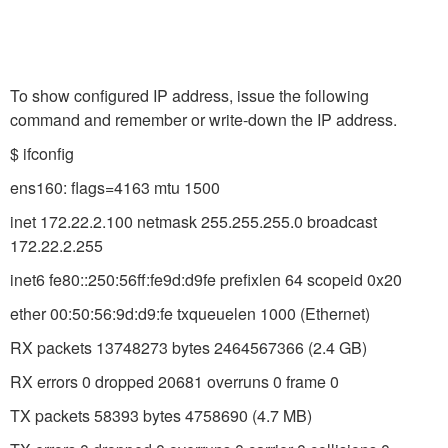
To show configured IP address, issue the following
command and remember or write-down the IP address.
$ ifconfig
ens160: flags=4163
mtu 1500
inet 172.22.2.100 netmask 255.255.255.0 broadcast
172.22.2.255
inet6 fe80::250:56ff:fe9d:d9fe prefixlen 64 scopeid 0x20
ether 00:50:56:9d:d9:fe txqueuelen 1000 (Ethernet)
RX packets 13748273 bytes 2464567366 (2.4 GB)
RX errors 0 dropped 20681 overruns 0 frame 0
TX packets 58393 bytes 4758690 (4.7 MB)