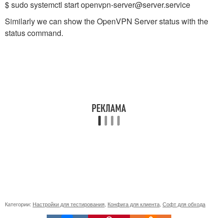
$ sudo systemctl start openvpn-server@server.service
Similarly we can show the OpenVPN Server status with the
status command.
Категории:
Настройки для тестирования
,
Конфига для клиента
,
Софт для обхода