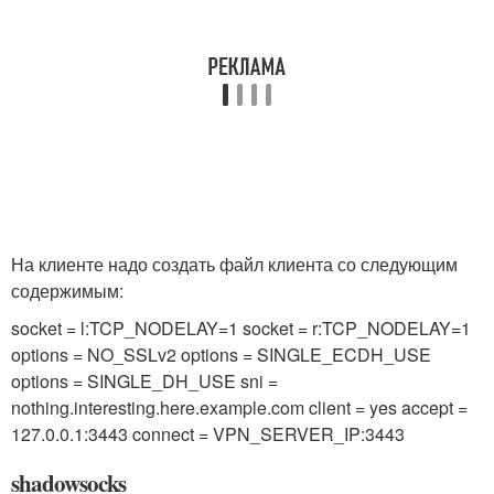
На клиенте надо создать файл клиента со следующим
содержимым:
socket = l:TCP_NODELAY=1 socket = r:TCP_NODELAY=1
options = NO_SSLv2 options = SINGLE_ECDH_USE
options = SINGLE_DH_USE
sni =
nothing.interesting.here.example.com client = yes accept =
127.0.0.1:3443 connect = VPN_SERVER_IP:3443
shadowsocks