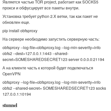
Является частью TOR project, работает как SOCKS5
прокси и обфусцирует все пакеты внутри.
Установка требует python 2.X ветки, так как пакет не
обновлен еще.
pip install obfsproxy
На сервере необходимо запустить серверную часть:
obfsproxy --log-file=obfsproxy.log --log-min-severity=info
obfs2 --dest=127.0.0.1:1443 --shared-
secret=SOMESHAREDSECRET123 server 0.0.0.0:21194
А на клиенте часть к которой будет подключаться
OpenVPN
obfsproxy --log-file=obfsproxy.log --log-min-severity=info
obfs2 --shared-secret= SOMESHAREDSECRET123 socks
127.0.0.1:10194
stunnel