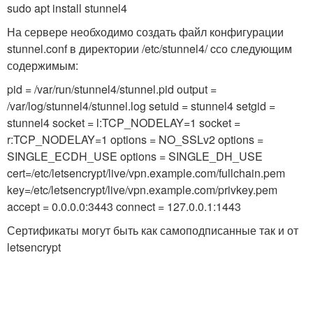
sudo apt install stunnel4
На сервере необходимо создать файл конфигурации
stunnel.conf в директории /etc/stunnel4/ cсо следующим
содержимым:
pid = /var/run/stunnel4/stunnel.pid output =
/var/log/stunnel4/stunnel.log setuid = stunnel4 setgid =
stunnel4 socket = l:TCP_NODELAY=1 socket =
r:TCP_NODELAY=1 options = NO_SSLv2 options =
SINGLE_ECDH_USE options = SINGLE_DH_USE
cert=/etc/letsencrypt/live/vpn.example.com/fullchain.pem
key=/etc/letsencrypt/live/vpn.example.com/privkey.pem
accept = 0.0.0.0:3443 connect = 127.0.0.1:1443
Сертификаты могут быть как самоподписанные так и от
letsencrypt