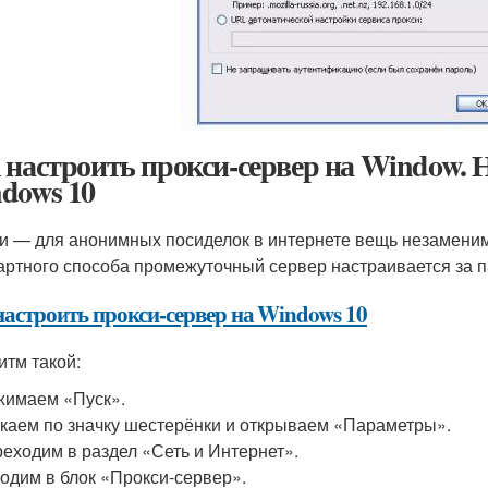
 настроить прокси-сервер на Window. 
dows 10
и — для анонимных посиделок в интернете вещь незаменим
артного способа промежуточный сервер настраивается за па
настроить прокси-сервер на Windows 10
итм такой:
имаем «Пуск».
каем по значку шестерёнки и открываем «Параметры».
еходим в раздел «Сеть и Интернет».
одим в блок «Прокси-сервер».