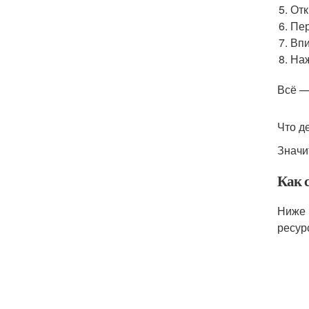
Отк
Пер
Впи
Наж
Всё —
Что д
Значи
Как 
Ниже 
ресур