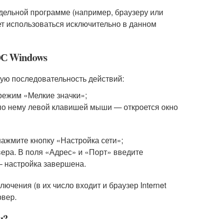
дельной программе (например, браузеру или
дет использоваться исключительно в данном
 ОС Windows
ую последовательность действий:
режим «Мелкие значки»;
 по нему левой клавишей мыши — откроется окно
нажмите кнопку «Настройка сети»;
рвера. В поля «Адрес» и «Порт» введите
 настройка завершена.
чения (в их число входит и браузер Internet
рвер.
и?