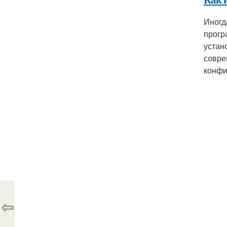
Иногд
прогр
устан
совре
конфи
⇦