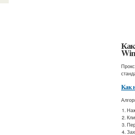
Как
Win
Прокс
станд
Как 
Алгор
Наж
Кли
Пер
Зах