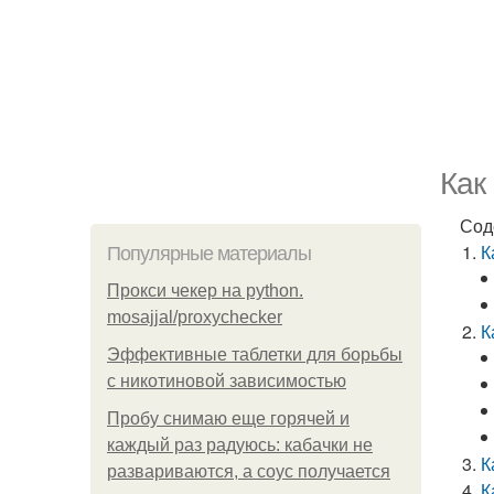
Как
Сод
К
Популярные материалы
Прокси чекер на python.
mosajjal/proxychecker
К
Эффективные таблетки для борьбы
с никотиновой зависимостью
Пробу снимаю еще горячей и
каждый раз радуюсь: кабачки не
К
развариваются, а соус получается
К