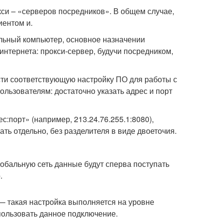
кси – «серверов посредников». В общем случае,
иентом и.
льный компьютер, основное назначении
интернета: прокси-сервер, будучи посредником,
сти соответствующую настройку ПО для работы с
льзователям: достаточно указать адрес и порт
с:порт» (например, 213.24.76.255.1:8080),
ть отдельно, без разделителя в виде двоеточия.
обальную сеть данные будут сперва поступать
.
— такая настройка выполняется на уровне
пользовать данное подключение.