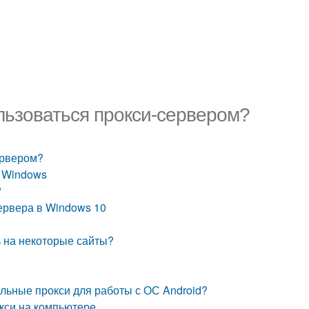
ользоваться прокси-сервером?
ервером?
С Windows
?
сервера в Windows 10
ь на некоторые сайты?
ильные прокси для работы с ОС Android?
окси на компьютере