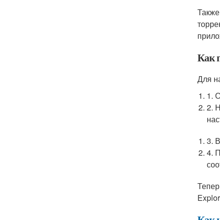
Также
торре
прило
Как 
Для н
1. 
2. 
нас
3. 
4. 
соо
Тепер
Explo
Как 