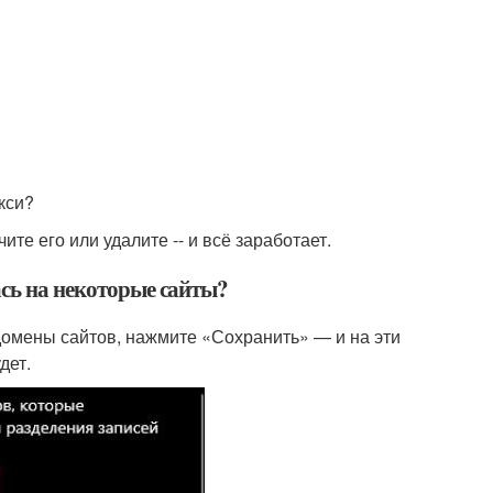
кси?
те его или удалите -- и всё заработает.
ась на некоторые сайты?
домены сайтов, нажмите «Сохранить» — и на эти
дет.