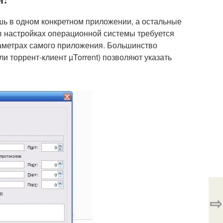
шь в одном конкретном приложении, а остальные
в настройках операционной системы требуется
араметрах самого приложения. Большинство
и торрент-клиент µTorrent) позволяют указать
⇨