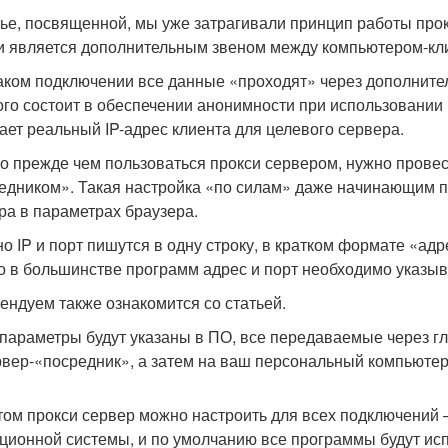
тье, посвященной, мы уже затрагивали принцип работы про
и является дополнительным звеном между компьютером-кл
аком подключении все данные «проходят» через дополните
ого состоит в обеспечении анонимности при использовании 
ает реальный IP-адрес клиента для целевого сервера.
о прежде чем пользоваться прокси сервером, нужно прове
едником». Такая настройка «по силам» даже начинающим по
ра в параметрах браузера.
о IP и порт пишутся в одну строку, в кратком формате «адре
о в большинстве программ адрес и порт необходимо указыва
ендуем также ознакомится со статьей.
 параметры будут указаны в ПО, все передаваемые через гл
рвер-«посредник», а затем на ваш персональный компьютер
том прокси сервер можно настроить для всех подключений 
ционной системы, и по умолчанию все программы будут ис