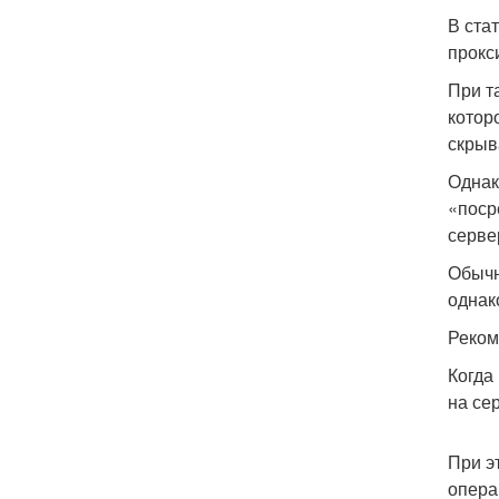
В ста
прокс
При т
котор
скрыв
Однак
«поср
серве
Обычн
однак
Реком
Когда
на се
При э
опера