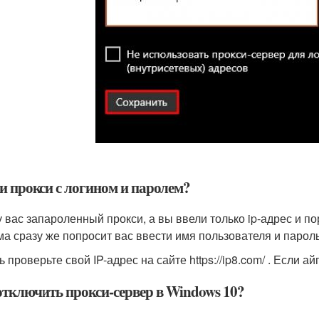
ли прокси с логином и паролем?
у вас запароленный прокси, а вы ввели только ip-адрес и по
ма сразу же попросит вас ввести имя пользователя и парол
 проверьте свой IP-адрес на сайте https://ip8.com/ . Если 
отключить прокси-сервер в Windows 10?