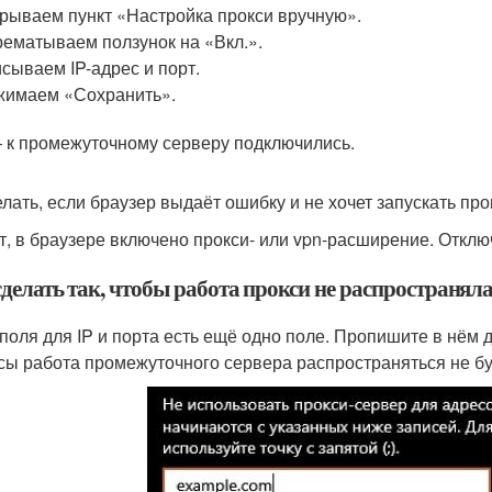
рываем пункт «Настройка прокси вручную».
ематываем ползунок на «Вкл.».
сываем IP-адрес и порт.
имаем «Сохранить».
 к промежуточному серверу подключились.
елать, если браузер выдаёт ошибку и не хочет запускать про
т, в браузере включено прокси- или vpn-расширение. Отключи
сделать так, чтобы работа прокси не распространял
поля для IP и порта есть ещё одно поле. Пропишите в нём 
сы работа промежуточного сервера распространяться не бу