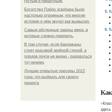
густым и пикантным.
Богатство Пабло эскобара было
К
настолько огромным, что многие
истории о нём звучат как вымысел.
К
Самые абсурдные законы мира, в
которые сложно поверить.
В том случае, если баклажаны
стоят красивой зелёной стеной, а
плодов почти не видно - радоваться
тут нечему.
Лучшие открытые парсеры 2022
года: что выбрать для своего
проекта
Как
«Клас
здесь