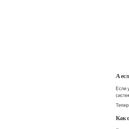
А ес
Если 
систе
Теперь
Как 