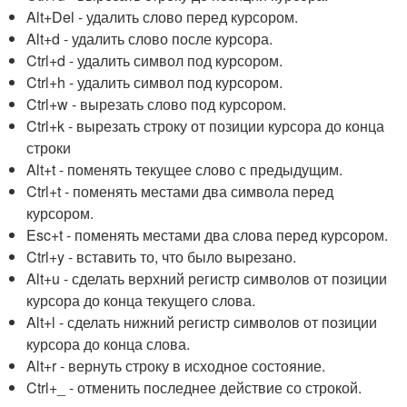
Alt+Del - удалить слово перед курсором.
Alt+d - удалить слово после курсора.
Ctrl+d - удалить символ под курсором.
Ctrl+h - удалить символ под курсором.
Ctrl+w - вырезать слово под курсором.
Ctrl+k - вырезать строку от позиции курсора до конца
строки
Alt+t - поменять текущее слово с предыдущим.
Ctrl+t - поменять местами два символа перед
курсором.
Esc+t - поменять местами два слова перед курсором.
Ctrl+y - вставить то, что было вырезано.
Alt+u - сделать верхний регистр символов от позиции
курсора до конца текущего слова.
Alt+l - сделать нижний регистр символов от позиции
курсора до конца слова.
Alt+r - вернуть строку в исходное состояние.
Ctrl+_ - отменить последнее действие со строкой.