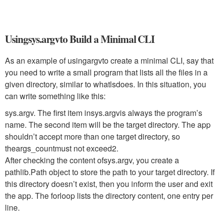
Using
sys.argv
to Build a Minimal CLI
As an example of using
argv
to create a minimal CLI, say that
you need to write a small program that lists all the files in a
given directory, similar to what
ls
does. In this situation, you
can write something like this:
sys.argv
. The first item in
sys.argv
is always the program’s
name. The second item will be the target directory. The app
shouldn’t accept more than one target directory, so
the
args_count
must not exceed
2
.
After checking the content of
sys.argv
, you create a
pathlib.Path
object to store the path to your target directory. If
this directory doesn’t exist, then you inform the user and exit
the app. The
for
loop lists the directory content, one entry per
line.