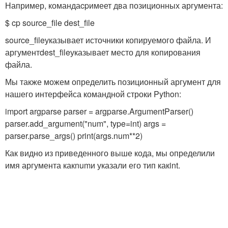
Например, команда
cp
имеет два позиционных аргумента:
$ cp source_file dest_file
source_file
указывает источники копируемого файла. И
аргумент
dest_file
указывает место для копирования
файла.
Мы также можем определить позиционный аргумент для
нашего интерфейса командной строки Python:
import argparse parser = argparse.ArgumentParser()
parser.add_argument("num", type=int) args =
parser.parse_args() print(args.num**2)
Как видно из приведенного выше кода, мы определили
имя аргумента как
num
и указали его тип как
int
.