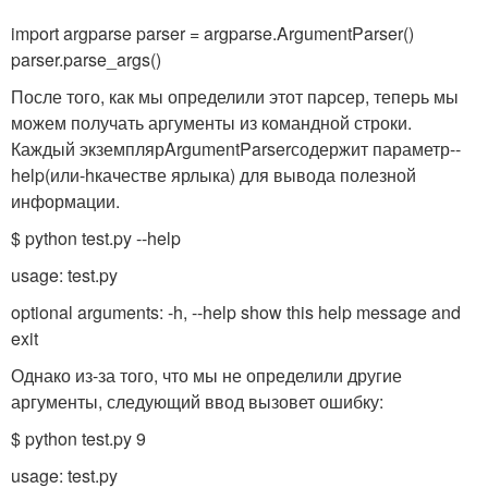
import argparse parser = argparse.ArgumentParser()
parser.parse_args()
После того, как мы определили этот парсер, теперь мы
можем получать аргументы из командной строки.
Каждый экземпляр
ArgumentParser
содержит параметр
--
help
(или
-h
качестве ярлыка) для вывода полезной
информации.
$ python test.py --help
usage: test.py
optional arguments: -h, --help show this help message and
exit
Однако из-за того, что мы не определили другие
аргументы, следующий ввод вызовет ошибку:
$ python test.py 9
usage: test.py