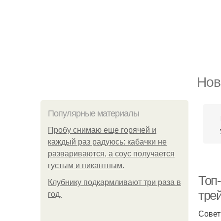
Нов
Популярные материалы
Пробу снимаю еще горячей и
каждый раз радуюсь: кабачки не
развариваются, а соус получается
густым и пикантным.
Топ
Клубнику подкaрмливают три раза в
трей
гoд.
Совет