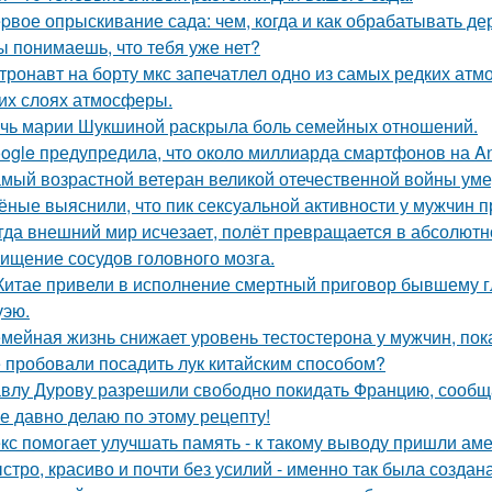
pвое опрыскивание сада: чем, когда и как обрабатывать дер
ы понимаешь, что тебя уже нет?
тронавт на борту мкс запечатлел одно из самых редких ат
их слоях атмосферы.
чь марии Шукшиной раскрыла боль семейных отношений.
ogle предупредила, что около миллиарда смартфонов на And
мый возрастной ветеран великой отечественной войны уме
ёные выяснили, что пик сексуальной активности у мужчин п
гда внешний мир исчезает, полёт превращается в абсолютн
ищение сосудов головного мозга.
Китае привели в исполнение смертный приговор бывшему гл
уэю.
мейная жизнь снижает уровень тестостерона у мужчин, пок
 пробовали посадить лук китайским способом?
влу Дурову разрешили свободно покидать Францию, сообщ
е давно делаю по этому рецепту!
кс помогает улучшать память - к такому выводу пришли ам
стро, красиво и почти без усилий - именно так была создан