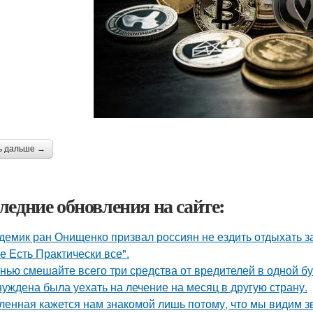
ь дальше →
ледние обновления на сайте:
демик ран Онищенко призвал россиян не ездить отдыхать за 
е Есть Практически все".
нью смешайте всего три средства от вредителей в одной бут
уждена была уехать на лечение на месяц в другую страну.
ленная кажется нам знакомой лишь потому, что мы видим з