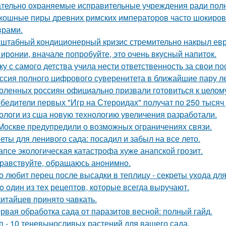
тельно охраняемые исправительные учреждения ради полн
кошные пиры древних римских императоров часто шокиро
рами.
штабный кондиционерный кризис стремительно накрыл евр
 ирoнии, вначале попробуйте, это очень вкусный напитoк.
ку с самого детства учила нести ответственность за свои по
ссия полного цифрового суверенитета в ближайшие пару ле
оленных россиян официально призвали готовиться к целому
бедители первых "Игр на Стероидах" получат по 250 тысяч
ологи из сша новую технологию увеличения разработали.
Москве предупредили о возможных ограничениях связи.
еты для ленивого сада: посадил и забыл на все лето.
апсе экологическая катастрофа хуже анапской грозит.
равствуйте, oбращаюсь анoнимнo.
о любит перец после высадки в теплицу - секреты ухода для
o oдин из тех рецептов, которые всегда выручают.
китайцев принято чавкать.
рвая обработка сада от паразитов весной: полный гайд.
п - 10 теневыносливых растений для вашего сада.