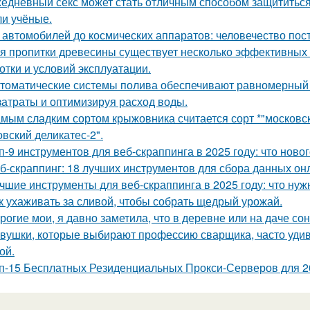
едневный секс может стать отличным способом защититься о
и учёные.
 автомобилей до космических аппаратов: человечество пос
я пропитки древесины существует несколько эффективных с
отки и условий эксплуатации.
томатические системы полива обеспечивают равномерный 
затраты и оптимизируя расход воды.
мым сладким сортом крыжовника считается сорт *"московски
овский деликатес-2".
п-9 инструментов для веб-скраппинга в 2025 году: что новог
б-скраппинг: 18 лучших инструментов для сбора данных он
чшие инструменты для веб-скраппинга в 2025 году: что нуж
к ухаживать за сливой, чтобы собрать щедрый урожай.
рогие мои, я давно заметила, что в деревне или на даче со
вушки, которые выбирают профессию сварщика, часто удивля
ой.
п-15 Бесплатных Резиденциальных Прокси-Серверов для 2