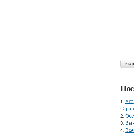
читат
Пос
1.
Ака
Стран
2.
Осе
3.
Вын
4.
Все