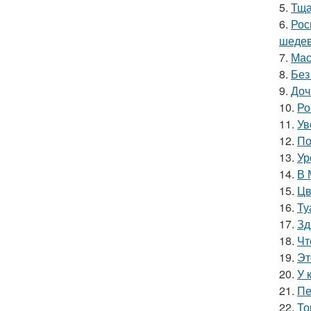
5.
Тща
6.
Рос
шедев
7.
Мас
8.
Без
9.
Доч
10.
Ро
11.
Ув
12.
По
13.
Ур
14.
В 
15.
Цв
16.
Ту
17.
Зд
18.
Чт
19.
Эт
20.
У 
21.
Пе
22.
То