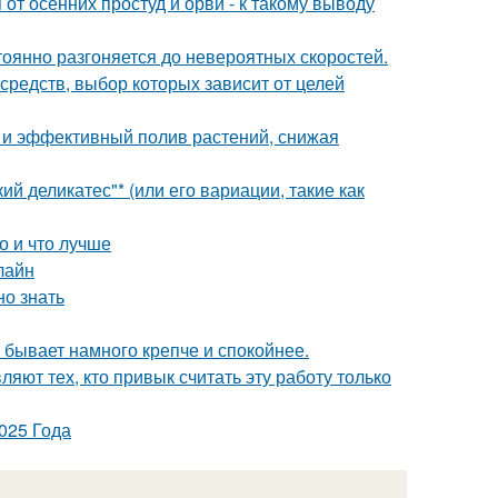
т осенних простуд и орви - к такому выводу
тоянно разгоняется до невероятных скоростей.
редств, выбор которых зависит от целей
и эффективный полив растений, снижая
й деликатес"* (или его вариации, такие как
о и что лучше
лайн
но знать
н бывает намного крепче и спокойнее.
ют тех, кто привык считать эту работу только
025 Года