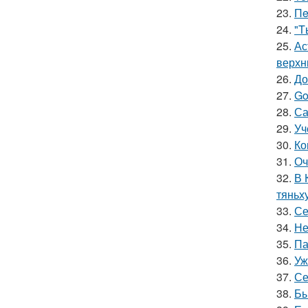
23.
Пe
24.
"T
25.
Ас
верхн
26.
До
27.
Go
28.
Са
29.
Уч
30.
Ко
31.
Оч
32.
В 
тяньх
33.
Се
34.
Не
35.
Па
36.
Уж
37.
Се
38.
Бы