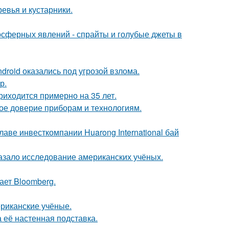
евья и кустарники.
мосферных явлений - спрайты и голубые джеты в
roid оказались под угрозой взлома.
р.
риходится примерно на 35 лет.
ое доверие приборам и технологиям.
аве инвесткомпании Huarong International бай
азало исследование американских учёных.
ает Bloomberg.
ериканские учёные.
а её настенная подставка.