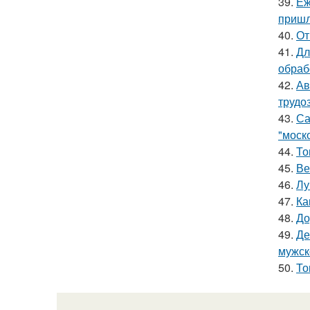
39.
Еж
пришл
40.
От
41.
Дл
обраб
42.
Ав
трудо
43.
Са
"моск
44.
То
45.
Ве
46.
Лу
47.
Ка
48.
До
49.
Де
мужск
50.
То