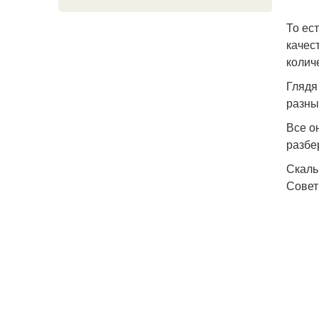
То ес
качес
колич
Глядя
разны
Все о
разбе
Скал
Совет