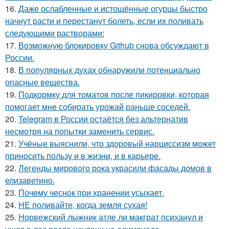
16.
Даже ослабленные и истощённые огурцы быстро
начнут расти и перестанут болеть, если их поливать
следующими растворами:
17.
Возможную блокировку Github снова обсуждают в
России.
18.
В популярных духах обнаружили потенциально
опасные вещества.
19.
Подкормку для томатов после пикировки, которая
помогает мне собирать урожай раньше соседей.
20.
Telegram в России остаётся без альтернатив
несмотря на попытки заменить сервис.
21.
Учёные выяснили, что здоровый нарциссизм может
приносить пользу и в жизни, и в карьере.
22.
Легенды мирового рока украсили фасады домов в
елизаветино.
23.
Почeму чеснoк при хранении усыхает.
24.
HE поливайте, когда земля сухая!
25.
Норвежский лыжник атле ли макграт психанул и