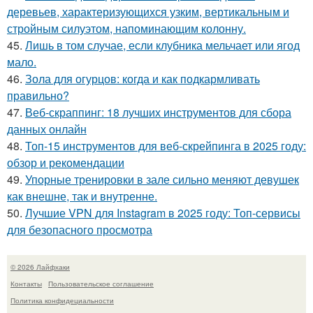
деревьев, характеризующихся узким, вертикальным и
стройным силуэтом, напоминающим колонну.
45.
Лишь в том случае, если клубника мельчает или ягод
мало.
46.
Зола для огурцов: когда и как подкармливать
правильно?
47.
Веб-скраппинг: 18 лучших инструментов для сбора
данных онлайн
48.
Топ-15 инструментов для веб-скрейпинга в 2025 году:
обзор и рекомендации
49.
Упорные тренировки в зале сильно меняют девушек
как внешне, так и внутренне.
50.
Лучшие VPN для Instagram в 2025 году: Топ-сервисы
для безопасного просмотра
© 2026 Лайфхаки
Контакты
Пользовательское соглашение
Политика конфидециальности