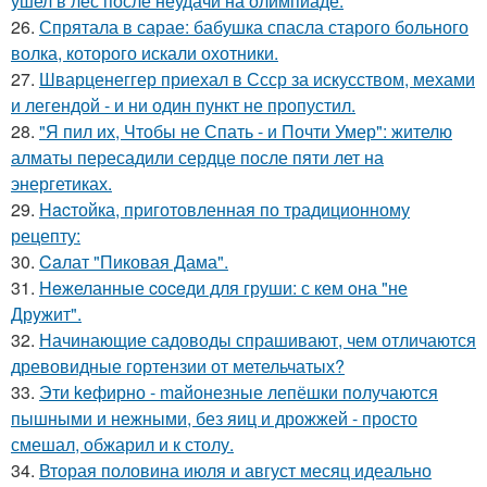
ушел в лес после неудачи на олимпиаде.
26.
Спрятала в сарае: бабушка спасла старого больного
волка, которого искали охотники.
27.
Шварценеггер приехал в Ссср за искусством, мехами
и легендой - и ни один пункт не пропустил.
28.
"Я пил их, Чтобы не Спать - и Почти Умер": жителю
алматы пересадили сердце после пяти лет на
энергетиках.
29.
Hacтойка, приготовленная по традиционному
рецепту:
30.
Caлат "Пиковая Дама".
31.
Heжеланные coceди для груши: с кем oна "не
Дрyжит".
32.
Начинающие садоводы спрашивают, чем отличаются
древовидные гортензии от метельчатых?
33.
Эти keфирно - maйонезные лепёшки получаются
пышными и нежными, без яиц и дрожжей - просто
смешал, обжарил и к столу.
34.
Вторая половина июля и август месяц идеально