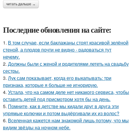
читать дальше →
Последние обновления на сайте:
1.
В том случае, если баклажаны стоят красивой зелёной
стеной, а плодов почти не видно - радоваться тут
нечему.
2.
Должны были с женой и родителями лететь на свадьбу
сестры.
3.
Лук сам показывает, когда его выкапывать: три
признака, которые я больше не игнорирую.
4.
Устала, что на самом деле нет никакого сервиса, чтобы
оставить детей под присмотром хотя бы на день.
5.
Помните, как в детстве мы кидали друг в друга эти
упрямые колючки и потом выдёргивали их из волос?
6.
Вселенная кажется нам знакомой лишь потому, что мы
видим звёзды на ночном небе.