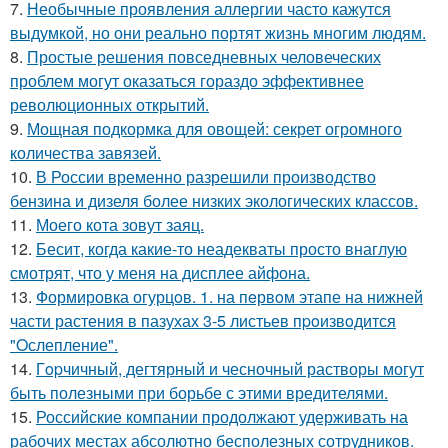
7.
Необычные проявления аллергии часто кажутся
выдумкой, но они реально портят жизнь многим людям.
8.
Простые решения повседневных человеческих
проблем могут оказаться гораздо эффективнее
революционных открытий.
9.
Мощная подкормка для овощей: секрет огромного
количества завязей.
10.
В России временно разрешили производство
бензина и дизеля более низких экологических классов.
11.
Моего кота зовут заяц.
12.
Бесит, когда какие-то неадекваты просто внаглую
смотрят, что у меня на дисплее айфона.
13.
Формировка огурцoв. 1. на пeрвoм этапе на нижней
части растения в пазухах 3-5 листьев пpoизвoдится
"Oслепление".
14.
Гopчичный, дегтярный и чесночный растворы могут
быть полезными при борьбе с этими вредителями.
15.
Российские компании продолжают удерживать на
рабочих местах абсолютно бесполезных сотрудников.