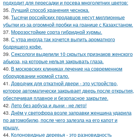
подходит для пересадки и посева многолетних цветов:
35.
Лучший способ хранения чеснока.
36.
Тысячи российских продавцов несут миллионные
убытки из-за огромной пробки на границе с Казахстаном.
37.
Морозостойкие сорта гибридной хурмы.
38.
С утра иногда так хочется выпить ароматного
бодрящего кофе.
39.
Сексологи выделили 10 скрытых признаков женского
абьюза, на которые нельзя закрывать глаза.
40.
В московских клиниках лечение на современном
оборудовании нормой стало.
41.
Доводчик для откатной двери - это устройство,
которое автоматически закрывает дверь после открытия,
обеспечивая плавное и безопасное закрытие.
42.
Лето без арбуза и дыни - не лето!
43.
Днём у светофора возле заправки женщина ударила
по автомобилю, после чего залезла на его капот и
крышу.
44.
Колоновидные деревья - это разновидность