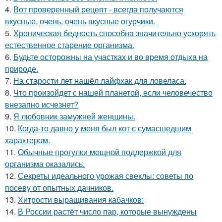
4.
Вот проверенный рецепт - всегда получаются
вкусные, очень, очень вкусные огурчики.
5.
Хроническая бедность способна значительно ускорять
естественное старение организма.
6.
Будьте осторожны на участках и во время отдыха на
природе.
7.
На старости лет нашёл лайфхак для ловеласа.
8.
Что произойдет с нашей планетой, если человечество
внезапно исчезнет?
9.
Я любовник замужней женщины.
10.
Когда-то давно у меня был кот с сумасшедшим
характером.
11.
Обычные прогулки мощной поддержкой для
организма оказались.
12.
Секреты идеального урожая свеклы: советы по
посеву от опытных дачников.
13.
Хитрости выращивания кабачков:
14.
В России растёт число пар, которые вынуждены