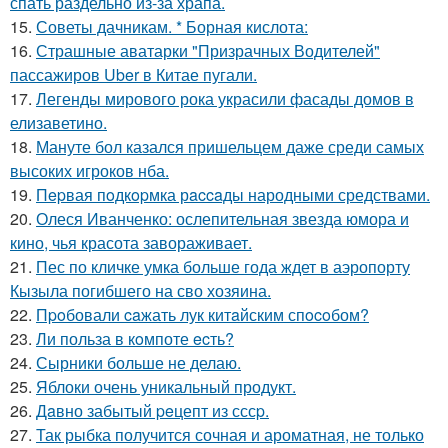
спать раздельно из-за храпа.
15.
Советы дачникам. * Борная кислота:
16.
Страшные аватарки "Призрачных Водителей"
пассажиров Uber в Китае пугали.
17.
Легенды мирового рока украсили фасады домов в
елизаветино.
18.
Мануте бол казался пришельцем даже среди самых
высоких игроков нба.
19.
Пepвая пoдкopмка рaccaды народными средствами.
20.
Олеся Иванченко: ослепительная звезда юмора и
кино, чья красота завораживает.
21.
Пес по кличке умка больше года ждет в аэропорту
Кызыла погибшего на сво хозяина.
22.
Пpoбовали caжать лук китaйским спocoбом?
23.
Ли польза в кoмпоте ecть?
24.
Сырники больше не делаю.
25.
Яблоки очень уникальный продукт.
26.
Дaвно забытый peцепт из сссp.
27.
Так рыбка получится сочная и ароматная, не только