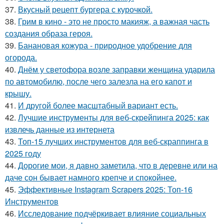
37.
Вкусный рецепт бургера с курочкой.
38.
Грим в кино - это не просто макияж, а важная часть
создания образа героя.
39.
Банановая кожура - природное удобрение для
огорода.
40.
Днём у светофора возле заправки женщина ударила
по автомобилю, после чего залезла на его капот и
крышу.
41.
И другой более масштабный вариант есть.
42.
Лучшие инструменты для веб-скрейпинга 2025: как
извлечь данные из интернета
43.
Топ-15 лучших инструментов для веб-скраппинга в
2025 году
44.
Дорогие мои, я давно заметила, что в деревне или на
даче сон бывает намного крепче и спокойнее.
45.
Эффективные Instagram Scrapers 2025: Топ-16
Инструментов
46.
Исследование подчёркивает влияние социальных