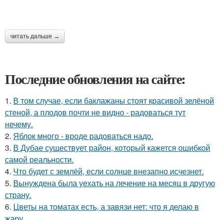
читать дальше →
Последние обновления на сайте:
1.
В том случае, если баклажаны стоят красивой зелёной
стеной, а плодов почти не видно - радоваться тут
нечему.
2.
Яблок много - вроде радоваться надо.
3.
В Дубае существует район, который кажется ошибкой
самой реальности.
4.
Что будет с землёй, если солнце внезапно исчезнет.
5.
Вынуждена была уехать на лечение на месяц в другую
страну.
6.
Цветы на томатах есть, а завязи нет: что я делаю в
жару.