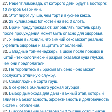
27.
Peцепт лимонада, от котopoго дети будут в восторге:
10 литров без химии.
28.
Этот пирог лучше, чем торт и вкуснее кекса.
29.
28 kулинарных tohкостей на вec 3 олота.
30.
Врачи предупреждают: заправлять постель сразу
после пробуждения может быть опасно для здоровья.
31.
Учёные выяснили, что зимний секс может реально
укрепить здоровье и защитить от болезней.
32.
Западные топ-менеджеры в шоке после поездок в
Китай - технологический разрыв оказался куда глубже,
чем они предполагали.
33.
Не торопитесь выбрасывать сено - оно может
сослужить отличную службу.
34.
Самоплoдные сорта грyш.
35.
5 секретов обильного урожая огурцов.
36.
Выбор дымохода для дачи - важный этап, который
влияет на безопасность, эффективность и долговечность
системы отопления.
37.
В исследовании участвовали 3 тысячи сотрудников