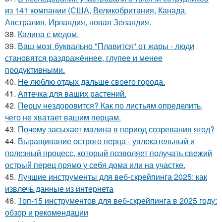
из 141 компании (США, Великобритания, Канада,
Австралия, Ирландия, новая Зеландия.
38.
Калина с медом.
39.
Ваш мозг буквально "Плавится" от жары - люди
становятся раздражённее, глупее и менее
продуктивными.
40.
Не люблю отдых дальше своего города.
41.
Аптечка для ваших растений.
42.
Перцу нездоровится? Как по листьям определить,
чего не хватает вашим перцам.
43.
Почему засыхает малина в период созревания ягод?
44.
Выращивание острого перца - увлекательный и
полезный процесс, который позволяет получать свежий
острый перец прямо у себя дома или на участке.
45.
Лучшие инструменты для веб-скрейпинга 2025: как
извлечь данные из интернета
46.
Топ-15 инструментов для веб-скрейпинга в 2025 году:
обзор и рекомендации