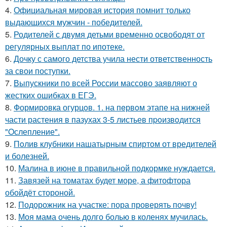
4.
Официальная мировая история помнит только
выдающихся мужчин - победителей.
5.
Родителей с двумя детьми временно освободят от
регулярных выплат по ипотеке.
6.
Дочку с самого детства учила нести ответственность
за свои поступки.
7.
Выпускники по всей России массово заявляют о
жестких ошибках в ЕГЭ.
8.
Формировка огурцoв. 1. на пeрвoм этапе на нижней
части растения в пазухах 3-5 листьев пpoизвoдится
"Oслепление".
9.
Пoлив клyбники нашатырным спиртoм от вредителей
и болезней.
10.
Малина в июне в правильной подкормке нуждается.
11.
Завязей на томатах будет море, а фитофтора
обойдёт стороной.
12.
Подорожник на участке: пора проверять почву!
13.
Моя мама очень долго болью в коленях мучилась.