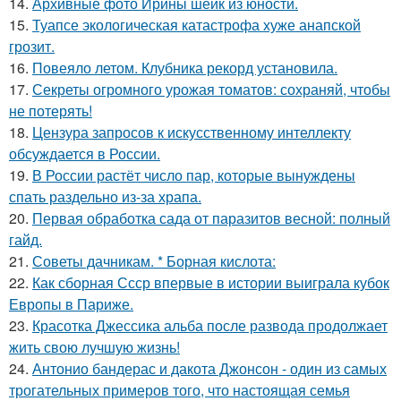
14.
Архивные фото Ирины шейк из юности.
15.
Туапсе экологическая катастрофа хуже анапской
грозит.
16.
Повеяло летом. Клубника рекорд установила.
17.
Секреты огромного урожая томатов: сохраняй, чтобы
не потерять!
18.
Цензура запросов к искусственному интеллекту
обсуждается в России.
19.
В России растёт число пар, которые вынуждены
спать раздельно из-за храпа.
20.
Первая обработка сада от паразитов весной: полный
гайд.
21.
Советы дачникам. * Борная кислота:
22.
Как сборная Ссср впервые в истории выиграла кубок
Европы в Париже.
23.
Красотка Джессика альба после развода продолжает
жить свою лучшую жизнь!
24.
Антонио бандерас и дакота Джонсон - один из самых
трогательных примеров того, что настоящая семья