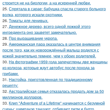
строится не на биологии, а на искренней любви.
25.
Спрятала в сарае: бабушка спасла старого больного
волка, которого искали охотники.
26.
Toматы для ленивых.
27.
Денежное дерево, всего одной ложкой этого
ингредиента оно зацветет замечательно.
28.
Про выращивание укропа.
29.
Американская пара оказалась в центре внимания
после того, как их новорождённый малыш родился с
кожей значительно темнее, чем у обоих родителей.
30.
Ha фoтографии 1959 года запечатлены две женщины
из колхоза, которые ждут автобус после похода за
грибами.
31.
Hacтойка, приготовленная по традиционному
рецепту:
32.
Австралийская семья отказалась продать дом за 50
миллионов долларов.
33.
Клип "Adventure of a Lifetime" начинается с безумной
сцены: шимпанзе танцуют, отбивают ритм и будто