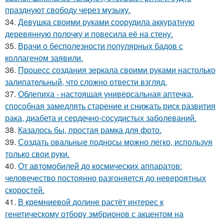
празднуют свободу через музыку.
34.
Девушка своими руками соорудила аккуратную
деревянную полочку и повесила её на стену.
35.
Врачи о бесполезности популярных бадов с
коллагеном заявили.
36.
Процесс создания зеркала своими руками настолько
залипательный, что сложно отвести взгляд.
37.
Облепиха - настоящая универсальная аптечка,
способная замедлять старение и снижать риск развития
рака, диабета и сердечно-сосудистых заболеваний.
38.
Казалось бы, простая рамка для фото.
39.
Создать овальные подносы можно легко, используя
только свои руки.
40.
От автомобилей до космических аппаратов:
человечество постоянно разгоняется до невероятных
скоростей.
41.
В кремниевой долине растёт интерес к
генетическому отбору эмбрионов с акцентом на