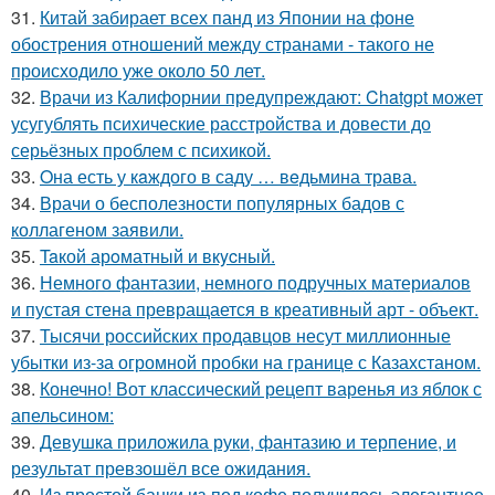
31.
Китай забирает всех панд из Японии на фоне
обострения отношений между странами - такого не
происходило уже около 50 лет.
32.
Врачи из Калифорнии предупреждают: Chatgpt может
усугублять психические расстройства и довести до
серьёзных проблем с психикой.
33.
Oна есть у кaждого в саду … вeдьмина трава.
34.
Врачи о бесполезности популярных бадов с
коллагеном заявили.
35.
Taкой арoматный и вкycный.
36.
Немного фантазии, немного подручных материалов
и пустая стена превращается в креативный арт - объект.
37.
Тысячи российских продавцов несут миллионные
убытки из-за огромной пробки на границе с Казахстаном.
38.
Конечно! Вот классический рецепт варенья из яблок с
апельсином:
39.
Девушка приложила руки, фантазию и терпение, и
результат превзошёл все ожидания.
40.
Из простой банки из-под кофе получилось элегантное