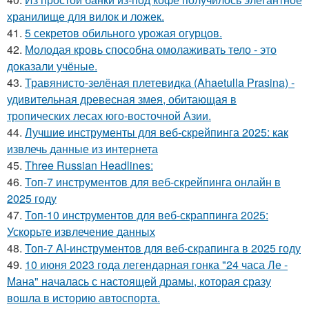
хранилище для вилок и ложек.
41.
5 секретов обильного урожая огурцов.
42.
Молодая кровь способна омолаживать тело - это
доказали учёные.
43.
Травянисто-зелёная плетевидка (Ahaetulla Prasina) -
удивительная древесная змея, обитающая в
тропических лесах юго-восточной Азии.
44.
Лучшие инструменты для веб-скрейпинга 2025: как
извлечь данные из интернета
45.
Three Russian Headlines:
46.
Топ-7 инструментов для веб-скрейпинга онлайн в
2025 году
47.
Топ-10 инструментов для веб-скраппинга 2025:
Ускорьте извлечение данных
48.
Топ-7 AI-инструментов для веб-скрапинга в 2025 году
49.
10 июня 2023 года легендарная гонка "24 часа Ле -
Мана" началась с настоящей драмы, которая сразу
вошла в историю автоспорта.