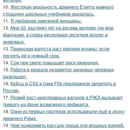
10.
Жестокая реальность древнего Египта намного
страшнее школьных учебников оказалась.
11.
Я любовник замужней женщины.
12.
Мне 32, выгляжу лет на восемь моложе (не мои
фантазии, а слова нескольких десятков коллег и
знакомых.
13.
Пекинская капуста даст крепкие кочаны, если
посеять её в нужный срок.
14.
Сон при свете повышает риск ожирения.
15.
Работа в кровати незаметно здоровье человека
разрушает.
16.
Кейсы в CS2 и паки Fifa предложили запретить в
России.
17.
Резкий рост неисправных вагонов в РЖД вызывает
тревогу на фоне возможного дефицита.
18.
Одни из первых протезов использовали ещё в эпоху
древнего Рима.
19.
Чем подкормить рассаду перца для мощных корней.