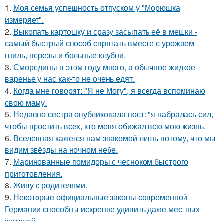
1.
Моя семья успешность отпуском у "Морюшка
измеряет".
2.
Выкопать картошку и сразу засыпать её в мешки -
самый быстрый способ спрятать вместе с урожаем
гниль, порезы и больные клубни.
3.
Смородины в этом году много, а обычное жидкое
варенье у нас как-то не очень едят.
4.
Когда мне говорят: "Я не Могу", я всегда вспоминаю
свою маму.
5.
Недавно сестра опубликовала пост: "я набралась сил,
чтобы простить всех, кто меня обижал всю мою жизнь.
6.
Вселенная кажется нам знакомой лишь потому, что мы
видим звёзды на ночном небе.
7.
Маринованные помидоры с чесноком быстрого
приготовления.
8.
Живу с родителями.
9.
Некоторые официальные законы современной
Германии способны искренне удивить даже местных
жителей.