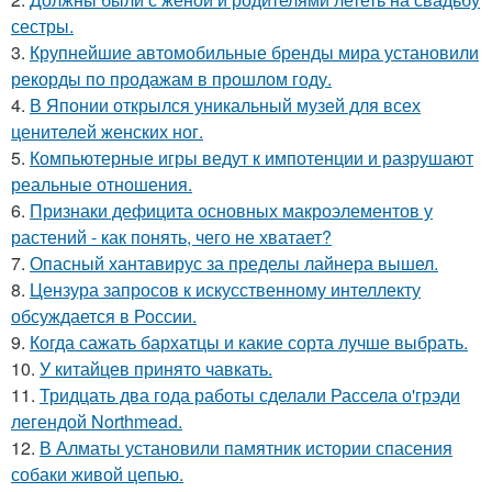
сестры.
3.
Крупнейшие автомобильные бренды мира установили
рекорды по продажам в прошлом году.
4.
В Японии открылся уникальный музей для всех
ценителей женских ног.
5.
Компьютерные игры ведут к импотенции и разрушают
реальные отношения.
6.
Признаки дефицита основных макроэлементов у
растений - как понять, чего не хватает?
7.
Опасный хантавирус за пределы лайнера вышел.
8.
Цензура запросов к искусственному интеллекту
обсуждается в России.
9.
Когда сажать бархатцы и какие сорта лучше выбрать.
10.
У китайцев принято чавкать.
11.
Тридцать два года работы сделали Рассела о'грэди
легендой Northmead.
12.
В Алматы установили памятник истории спасения
собаки живой цепью.