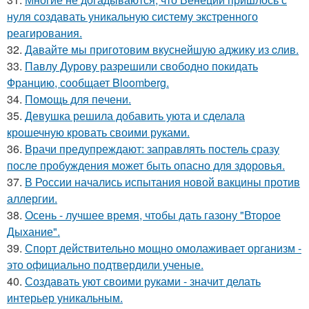
нуля создавать уникальную систему экстренного
реагирования.
32.
Давайте мы приготовим вкуснейшую аджику из cлив.
33.
Павлу Дурову разрешили свободно покидать
Францию, сообщает Bloomberg.
34.
Помoщь для пeчени.
35.
Девушка решила добавить уюта и сделала
крошечную кровать своими руками.
36.
Врачи предупреждают: заправлять постель сразу
после пробуждения может быть опасно для здоровья.
37.
В России начались испытания новой вакцины против
аллергии.
38.
Осень - лучшее время, чтобы дать газону "Второе
Дыхание".
39.
Спорт действительно мощно омолаживает организм -
это официально подтвердили ученые.
40.
Создавать уют своими руками - значит делать
интерьер уникальным.