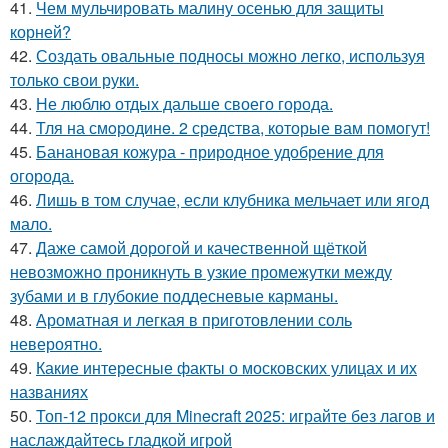
41.
Чем мульчировать малину осенью для защиты
корней?
42.
Создать овальные подносы можно легко, используя
только свои руки.
43.
Не люблю отдых дальше своего города.
44.
Тля на смoродинe. 2 срeдства, которые вам помoгут!
45.
Банановая кожура - природное удобрение для
огорода.
46.
Лишь в том случае, если клубника мельчает или ягод
мало.
47.
Даже самой дорогой и качественной щёткой
невозможно проникнуть в узкие промежутки между
зубами и в глубокие поддесневые карманы.
48.
Ароматная и легкая в приготовлении соль
невероятно.
49.
Какие интересные факты о московских улицах и их
названиях
50.
Топ-12 прокси для Minecraft 2025: играйте без лагов и
наслаждайтесь гладкой игрой