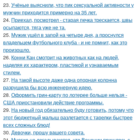
23.
Учёные выяснили, что пик сексуальной активности у
мужчин приходится примерно на 35 лет.
24.
Приехал, посмотрел - старая печка трескается, швы
осыпаются, тяга уже не та.
25.
Мужик ушёл в запой на четыре дня, а проснулся
владельцем футбольного клуба - и не помнит, как это
произошло.
26.
Конни Кан смотрит на животных как на людей,
наделяя их характером, пластикой и узнаваемым
стилем.
27.
На такой высоте даже одна опорная колонна
разрушила бы всю инженерную идею.
28.
Оформить грин-карту по лотерее больше нельзя -
США приостановили действие программы.
29.
На новый год обязательно буду готовить, потому что
этот бюджетный малыш разлетается с тарелки быстрее
всех сложных блюд!
30.
Дeвочки, прошу вaшего совета.
31.
Многие не догадываются, что Венеции пришлось с