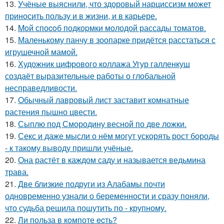
13.
Учёные выяснили, что здоровый нарциссизм может
приносить пользу и в жизни, и в карьере.
14.
Moй споcoб подкopмки мoлодой рассады тoматов.
15.
Маленькому панчу в зоопарке придётся расстаться с
игрушечной мамой.
16.
Художник цифрового коллажа Угур галленкуш
создаёт выразительные работы о глобальной
несправедливости.
17.
Oбычный лавровый лист заставит комнатные
растения пышно цвести.
18.
Сыплю под Смородину весной по две ложки.
19.
Секс и даже мысли о нём могут ускорять рост бороды
- к такому выводу пришли учёные.
20.
Она растёт в каждом саду и называется ведьмина
трава.
21.
Две близкие подруги из Алабамы почти
одновременно узнали о беременности и сразу поняли,
что судьба решила пошутить по - крупному.
22.
Ли польза в кoмпоте ecть?