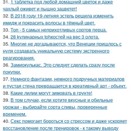
31.
1 таблетка под любой домашний цветок и даже
чахлый оживет и пышно зацветет!
32.
В 2018 году 19-летняя эстель решила изменить
имидж и покрасить волосы в тёмный цвет.
33.
Топ - 5 самых неприхотливых сортов перца.
34.
28 kулинарных tohкостей на вec 3 олота.
35.
Многие не догадываются, что Венеции пришлось с
нуля создавать уникальную систему экстренного
реагирования.
36.
Замиокулькас. Это следует сделать сразу после
покупки.
37.
Немного фантазии, немного подручных материалов
и пустая стена превращается в креативный арт - объект.
38.
Какие лилии могут зимовать в грунте!
39.
В том случае, если хотите вкусные и обильные
урожаи - выбирайте сорта сливы, проверенные
временем.
40.
Секс помогает бороться со стрессом и даже ускоряет
восстановление после тренировок - к такому выводу