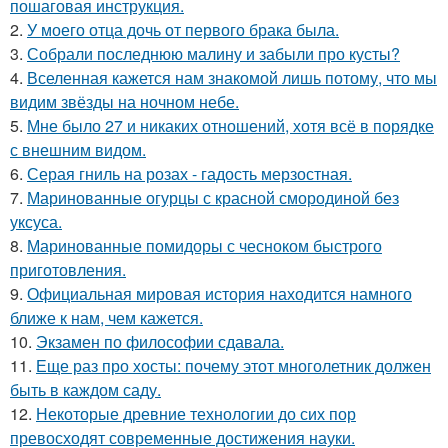
пошаговая инструкция.
2.
У моего отца дочь от первого брака была.
3.
Собрали последнюю малину и забыли про кусты?
4.
Вселенная кажется нам знакомой лишь потому, что мы
видим звёзды на ночном небе.
5.
Мне было 27 и никаких отношений, хотя всё в порядке
с внешним видом.
6.
Серая гниль на розах - гадость мерзостная.
7.
Маринованные огурцы с красной смородиной без
уксуса.
8.
Маринованные помидоры с чесноком быстрого
приготовления.
9.
Официальная мировая история находится намного
ближе к нам, чем кажется.
10.
Экзамен по философии сдавала.
11.
Еще раз про хосты: почему этот многолетник должен
быть в каждом саду.
12.
Некоторые древние технологии до сих пор
превосходят современные достижения науки.