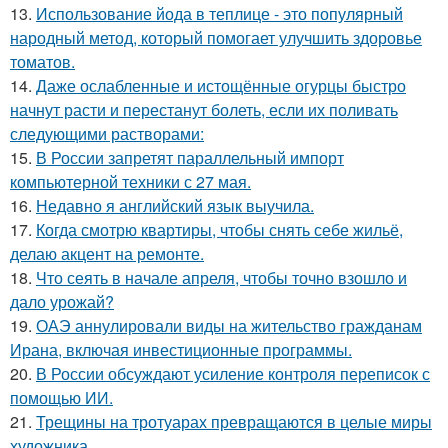
13.
Использование йода в теплице - это популярный
народный метод, который помогает улучшить здоровье
томатов.
14.
Даже ослабленные и истощённые огурцы быстро
начнут расти и перестанут болеть, если их поливать
следующими растворами:
15.
В России запретят параллельный импорт
компьютерной техники с 27 мая.
16.
Недавно я английский язык выучила.
17.
Когда смотрю квартиры, чтобы снять себе жильё,
делаю акцент на ремонте.
18.
Что сеять в начале апреля, чтобы точно взошло и
дало урожай?
19.
ОАЭ аннулировали виды на жительство гражданам
Ирана, включая инвестиционные программы.
20.
В России обсуждают усиление контроля переписок с
помощью ИИ.
21.
Трещины на тротуарах превращаются в целые миры
художника.