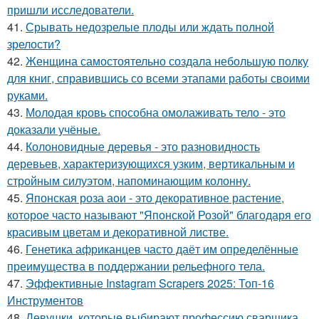
пришли исследователи.
41.
Срывать недозрелые плоды или ждать полной
зрелости?
42.
Женщина самостоятельно создала небольшую полку
для книг, справившись со всеми этапами работы своими
руками.
43.
Молодая кровь способна омолаживать тело - это
доказали учёные.
44.
Колоновидные деревья - это разновидность
деревьев, характеризующихся узким, вертикальным и
стройным силуэтом, напоминающим колонну.
45.
Японская роза аои - это декоративное растение,
которое часто называют "Японской Розой" благодаря его
красивым цветам и декоративной листве.
46.
Генетика африканцев часто даёт им определённые
преимущества в поддержании рельефного тела.
47.
Эффективные Instagram Scrapers 2025: Топ-16
Инструментов
48.
Девушки, которые выбирают профессию сварщика,