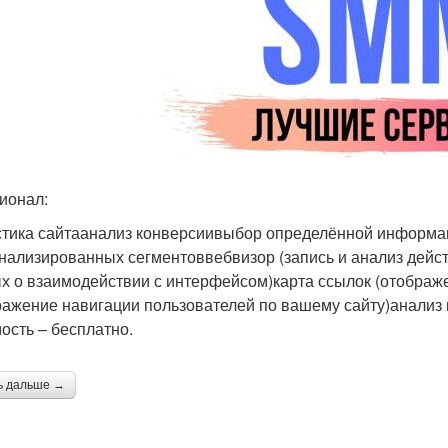
ионал:
стика сайтаанализ конверсиивыбор определённой информац
нализированных сегментоввебвизор (запись и анализ дейст
х о взаимодействии с интерфейсом)карта ссылок (отображе
ражение навигации пользователей по вашему сайту)анали
ость – бесплатно.
ь дальше →