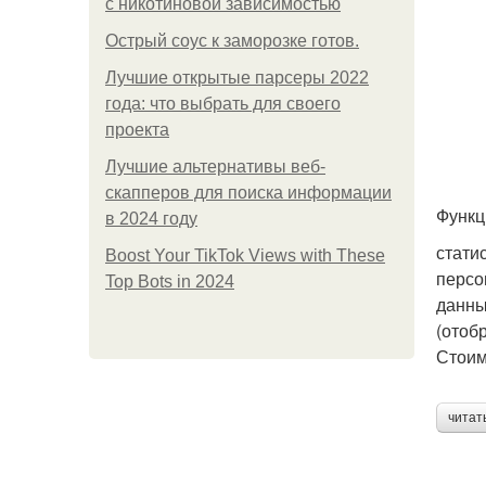
с никотиновой зависимостью
Острый соус к заморозке готов.
Лучшие открытые парсеры 2022
года: что выбрать для своего
проекта
Лучшие альтернативы веб-
скапперов для поиска информации
Функц
в 2024 году
стати
Boost Your TikTok Views with These
персо
Top Bots in 2024
данны
(отоб
Стоим
читат