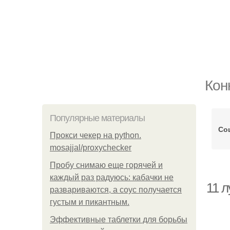
Кон
Популярные материалы
Со
Прокси чекер на python.
mosajjal/proxychecker
Пробу снимаю еще горячей и
каждый раз радуюсь: кабачки не
11 
развариваются, а соус получается
густым и пикантным.
Эффективные таблетки для борьбы