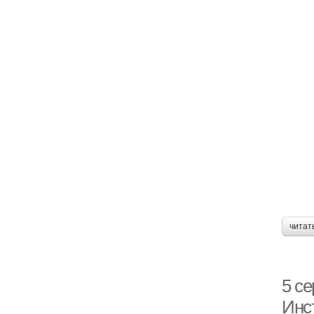
читат
5 се
Инс