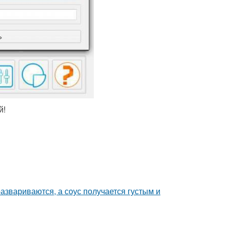
й!
азвариваются, а соус получается густым и