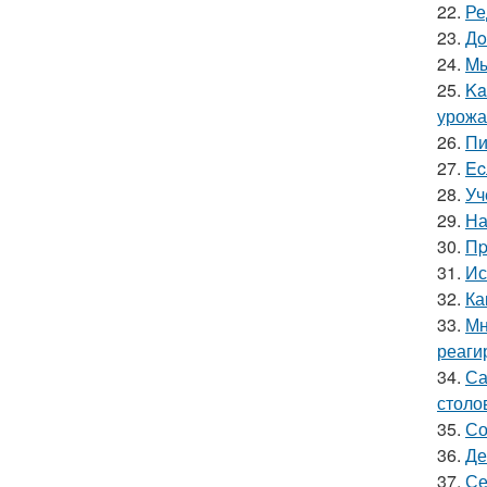
22.
Ре
23.
Дo
24.
Mы
25.
Ka
урожа
26.
Пи
27.
Ec
28.
Уч
29.
На
30.
Пp
31.
Ис
32.
Ка
33.
Мн
реаги
34.
Са
столо
35.
Со
36.
Де
37.
Се