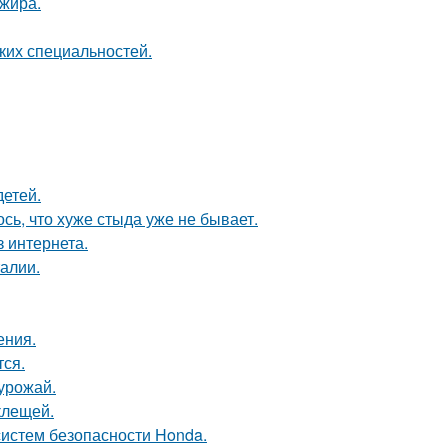
ажира.
ких специальностей.
детей.
ось, что хуже стыда уже не бывает.
 интернета.
алии.
ения.
тся.
 урожай.
клещей.
систем безопасности Honda.