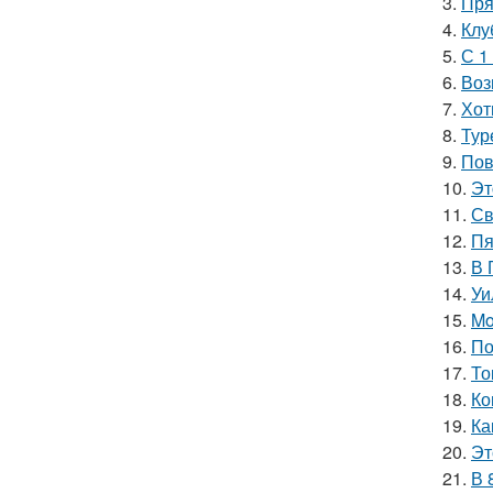
3.
Пря
4.
Клу
5.
С 1
6.
Воз
7.
Хот
8.
Тур
9.
Пов
10.
Эт
11.
Св
12.
Пя
13.
В 
14.
Уи
15.
Mo
16.
По
17.
То
18.
Ко
19.
Ка
20.
Эт
21.
В 