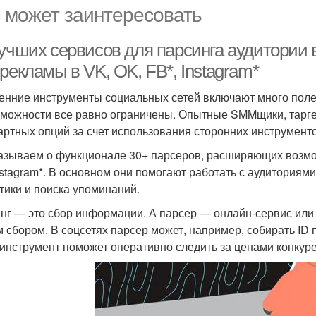
 может заинтересовать
лучших сервисов для парсинга аудитории 
рекламы в VK, OK, FB*, Instagram*
енние инструменты социальных сетей включают много поле
зможности все равно ограничены. Опытные SMMщики, тарге
артных опций за счет использования сторонних инструменто
азываем о функционале 30+ парсеров, расширяющих возмо
nstagram*. В основном они помогают работать с аудиториями
тики и поиска упоминаний.
нг — это сбор информации. А парсер — онлайн-сервис или
 сбором. В соцсетях парсер может, например, собирать ID 
 инструмент поможет оперативно следить за ценами конкуре