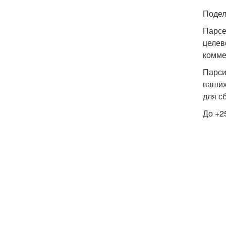
Подел
Парсе
целев
комме
Парси
ваших
для с
До +2