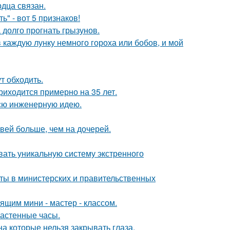
дца связан.
" - вот 5 признаков!
 долго прогнать грызунов.
 каждую лунку немного гороха или бобов, и мой
т обходить.
риходится примерно на 35 лет.
всю инженерную идею.
вей больше, чем на дочерей.
вать уникальную систему экстренного
иты в министерских и правительственных
щим мини - мастер - классом.
настенные часы.
а которые нельзя закрывать глаза.