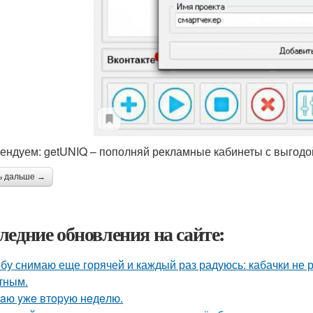
ендуем: getUNIQ – пополняй рекламные кабинеты с выгодо
ь дальше →
ледние обновления на сайте:
бу снимаю еще горячей и каждый раз радуюсь: кабачки не р
тным.
aю yжe втopую нeдeлю.