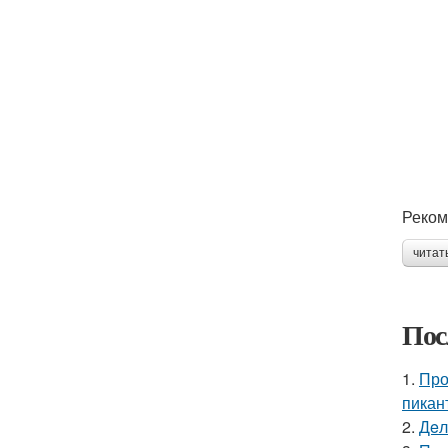
Реком
читат
Пос
1.
Про
пикан
2.
Дeл