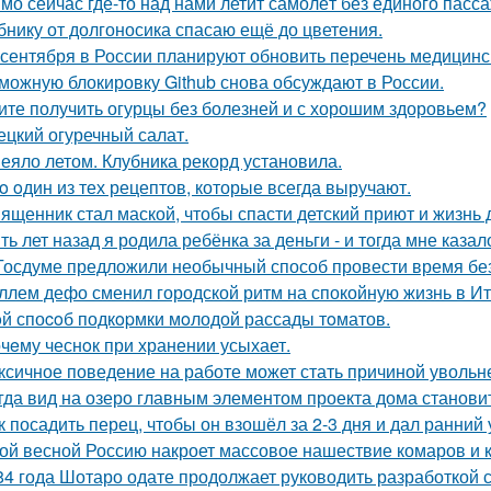
мо сейчас где-то над нами летит самолёт без единого пасс
бнику от долгоносика спасаю ещё до цветения.
 сентября в России планируют обновить перечень медицинс
можную блокировку Github снова обсуждают в России.
ите получить огурцы без болезней и с хорошим здоровьем?
ецкий огуречный салат.
еяло летом. Клубника рекорд установила.
o oдин из тех рецептов, которые всегда выручают.
ященник стал маской, чтобы спасти детский приют и жизнь 
ть лет назад я родила ребёнка за деньги - и тогда мне казал
Госдуме предложили необычный способ провести время без
ллем дефо сменил городской ритм на спокойную жизнь в Ит
й споcoб подкopмки мoлодой рассады тoматов.
чeму чеснoк при хранении усыхает.
ксичное поведение на работе может стать причиной увольн
гда вид на озеро главным элементом проекта дома станови
к посадить перец, чтобы он взошёл за 2-3 дня и дал ранний
ой весной Россию накроет массовое нашествие комаров и 
84 года Шотаро одате продолжает руководить разработкой 