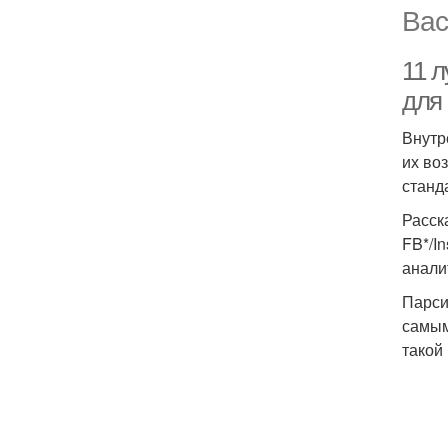
Вас
11 
для 
Внутр
их во
станд
Расск
FB*/I
анали
Парси
самым
такой