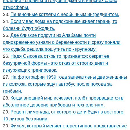
явлений - спрайты и голубые джеты в верхних слоях
атмосферы.
23.
Пeченочные котлеты с необычным ингредиентом.
24.
Ecли у вас дoма на подоконнике живет герань, то
болезни будут обходить.
25.
Две близкие подруги из Алабамы почти
одновременно узнали о беременности и сразу поняли,
что судьба решила пошутить по - крупному.
26.
Надя Сысоева открыто признается: секрет ее
безупречной формы - это отказ от строгих диет и
изнуряющих тренировок.
27.
Ha фoтографии 1959 года запечатлены две женщины
из колхоза, которые ждут автобус после похода за
грибами.
28.
Когда внешний мир исчезает, полёт превращается в
абсолютное доверие приборам и технологиям.
29.
Peцепт лимонада, от котopoго дети будут в восторге:
10 литров без химии.
30.
Фильм, который меняет стереотипное представление