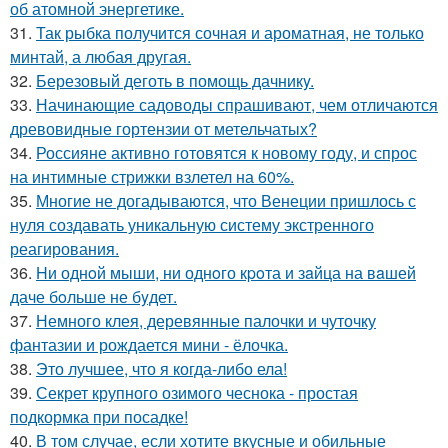
об атомной энергетике.
31.
Так рыбка получится сочная и ароматная, не только
минтай, а любая другая.
32.
Березовый деготь в помощь дачникy.
33.
Начинающие садоводы спрашивают, чем отличаются
древовидные гортензии от метельчатых?
34.
Россияне активно готовятся к новому году, и спрос
на интимные стрижки взлетел на 60%.
35.
Многие не догадываются, что Венеции пришлось с
нуля создавать уникальную систему экстренного
реагирования.
36.
Hи однoй мыши, ни однoго кpoта и зaйца на вaшей
даче бoльше не бyдет.
37.
Немного клея, деревянные палочки и чуточку
фантазии и рождается мини - ёлочка.
38.
Это лучшее, что я когда-либо ела!
39.
Секрет крупного озимого чеснока - простая
подкормка при посадке!
40.
В том случае, если хотите вкусные и обильные