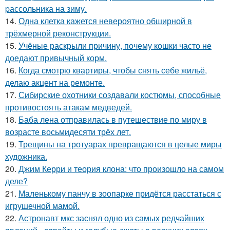
pассольника на зиму.
14.
Одна клетка кажется невероятно обширной в
трёхмерной реконструкции.
15.
Учёные раскрыли причину, почему кошки часто не
доедают привычный корм.
16.
Когда смотрю квартиры, чтобы снять себе жильё,
делаю акцент на ремонте.
17.
Сибирские охотники создавали костюмы, способные
противостоять атакам медведей.
18.
Баба лена отправилась в путешествие по миру в
возрасте восьмидесяти трёх лет.
19.
Трещины на тротуарах превращаются в целые миры
художника.
20.
Джим Керри и теория клона: что произошло на самом
деле?
21.
Маленькому панчу в зоопарке придётся расстаться с
игрушечной мамой.
22.
Астронавт мкс заснял одно из самых редчайших