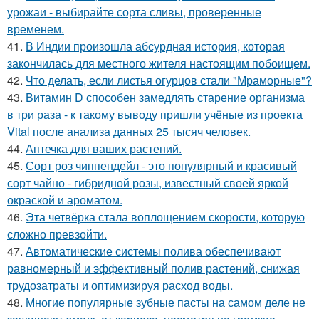
урожаи - выбирайте сорта сливы, проверенные
временем.
41.
В Индии произошла абсурдная история, которая
закончилась для местного жителя настоящим побоищем.
42.
Что делать, если листья огурцов стали "Мраморные"?
43.
Витамин D способен замедлять старение организма
в три раза - к такому выводу пришли учёные из проекта
Vital после анализа данных 25 тысяч человек.
44.
Аптечка для ваших растений.
45.
Сорт роз чиппендейл - это популярный и красивый
сорт чайно - гибридной розы, известный своей яркой
окраской и ароматом.
46.
Эта четвёрка стала воплощением скорости, которую
сложно превзойти.
47.
Автоматические системы полива обеспечивают
равномерный и эффективный полив растений, снижая
трудозатраты и оптимизируя расход воды.
48.
Многие популярные зубные пасты на самом деле не