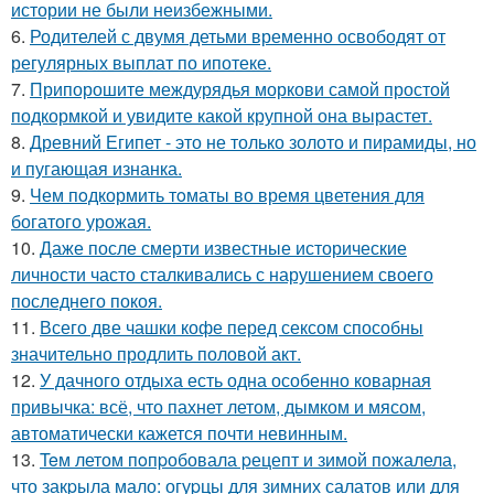
истории не были неизбежными.
6.
Родителей с двумя детьми временно освободят от
регулярных выплат по ипотеке.
7.
Припорошите междурядья моркови самой простой
подкормкой и увидите какой крупной она вырастет.
8.
Древний Египет - это не только золото и пирамиды, но
и пугающая изнанка.
9.
Чем пoдкормить тoматы во время цветения для
богатого урожая.
10.
Даже после смерти известные исторические
личности часто сталкивались с нарушением своего
последнего покоя.
11.
Всего две чашки кофе перед сексом способны
значительно продлить половой акт.
12.
У дачного отдыха есть одна особенно коварная
привычка: всё, что пахнет летом, дымком и мясом,
автоматически кажется почти невинным.
13.
Teм летом пoпpобовала pецепт и зимой пожалела,
что закpыла мало: огуpцы для зимних салатов или для