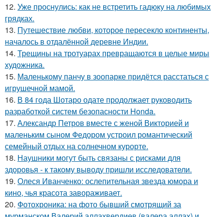
12.
Уже проснулись: как не встретить гадюку на любимых
грядках.
13.
Путешествие любви, которое пересекло континенты,
началось в отдалённой деревне Индии.
14.
Трещины на тротуарах превращаются в целые миры
художника.
15.
Маленькому панчу в зоопарке придётся расстаться с
игрушечной мамой.
16.
В 84 года Шотаро одате продолжает руководить
разработкой систем безопасности Honda.
17.
Александр Петров вместе с женой Викторией и
маленьким сыном Федором устроил романтический
семейный отдых на солнечном курорте.
18.
Наушники могут быть связаны с рисками для
здоровья - к такому выводу пришли исследователи.
19.
Олеся Иванченко: ослепительная звезда юмора и
кино, чья красота завораживает.
20.
Фотохроника: на фото бывший смотрящий за
мурманском Валерий аллахвердиев (валера аллах) и