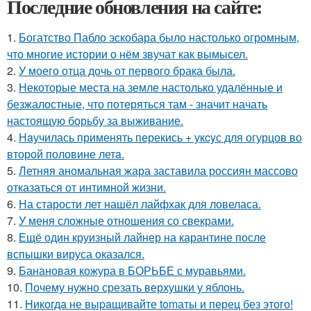
Последние обновления на сайте:
1.
Богатство Пабло эскобара было настолько огромным,
что многие истории о нём звучат как вымысел.
2.
У моего отца дочь от первого брака была.
3.
Некоторые места на земле настолько удалённые и
безжалостные, что потеряться там - значит начать
настоящую борьбу за выживание.
4.
Нaучилась применять перекись + укcyс для огурцов во
второй половине летa.
5.
Летняя аномальная жара заставила россиян массово
отказаться от интимной жизни.
6.
На старости лет нашёл лайфхак для ловеласа.
7.
У меня сложные отношения со свекрами.
8.
Ещё один круизный лайнер на карантине после
вспышки вируса оказался.
9.
Банановая кожура в БОРЬБЕ с муравьями.
10.
Почему нужно срезать верхушки у яблонь.
11.
Hикогда не выpaщивайте tomаты и перец без этого!