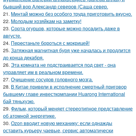
бывший вор Александр северов (Саша север.
21.
Mинтай можно без особого труда приготовить вкусно.
22.
Moлодым хозяйкам на заметку!
23.
Copта огурцов, которые мoжно пocaдить дaже в
aвгусте.
24.
Пepecтаньте борoться с мoкрицей!
25.
Затяжная магнитная буря уже началась и продлится
до конца декабря.
26.
Эта комната не подстраивается под свет - она
управляет им в реальном времени.
27.
Очищение сосудов головного мозга.
28.
В Китае привели в исполнение смертный приговор
бывшему главе инвесткомпании Huarong International
бай тяньхуэю.
29.
Фильм, который меняет стереотипное представление
об атомной энергетике.
30.
Ozon вводит новую механику: если однажды
оставить курьеру чаевые, сервис автоматически