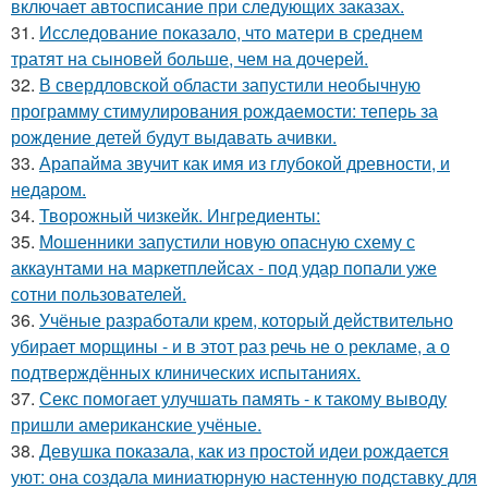
включает автосписание при следующих заказах.
31.
Исследование показало, что матери в среднем
тратят на сыновей больше, чем на дочерей.
32.
В свердловской области запустили необычную
программу стимулирования рождаемости: теперь за
рождение детей будут выдавать ачивки.
33.
Арапайма звучит как имя из глубокой древности, и
недаром.
34.
Творожный чизкейк. Ингредиенты:
35.
Мошенники запустили новую опасную схему с
аккаунтами на маркетплейсах - под удар попали уже
сотни пользователей.
36.
Учёные разработали крем, который действительно
убирает морщины - и в этот раз речь не о рекламе, а о
подтверждённых клинических испытаниях.
37.
Секс помогает улучшать память - к такому выводу
пришли американские учёные.
38.
Девушка показала, как из простой идеи рождается
уют: она создала миниатюрную настенную подставку для