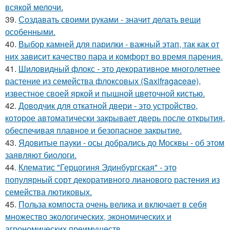
всякой мелочи.
39.
Создавать своими руками - значит делать вещи
особенными.
40.
Выбор камней для парилки - важный этап, так как от
них зависит качество пара и комфорт во время парения.
41.
Шиловидный флокс - это декоративное многолетнее
растение из семейства флоксовых (Saxifragaceae),
известное своей яркой и пышной цветочной кистью.
42.
Доводчик для откатной двери - это устройство,
которое автоматически закрывает дверь после открытия,
обеспечивая плавное и безопасное закрытие.
43.
Ядовитые пауки - осы добрались до Москвы - об этом
заявляют биологи.
44.
Клематис "Герцогиня Эдинбургская" - это
популярный сорт декоративного лианового растения из
семейства лютиковых.
45.
Польза компоста очень велика и включает в себя
множество экологических, экономических и
агрономических преимуществ.