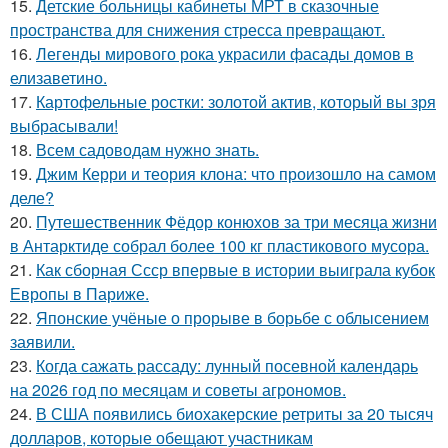
15.
Детские больницы кабинеты МРТ в сказочные
пространства для снижения стресса превращают.
16.
Легенды мирового рока украсили фасады домов в
елизаветино.
17.
Картофельные ростки: золотой актив, который вы зря
выбрасывали!
18.
Всем садоводам нужно знать.
19.
Джим Керри и теория клона: что произошло на самом
деле?
20.
Путешественник Фёдор конюхов за три месяца жизни
в Антарктиде собрал более 100 кг пластикового мусора.
21.
Как сборная Ссср впервые в истории выиграла кубок
Европы в Париже.
22.
Японские учёные о прорыве в борьбе с облысением
заявили.
23.
Когда сажать рассаду: лунный посевной календарь
на 2026 год по месяцам и советы агрономов.
24.
В США появились биохакерские ретриты за 20 тысяч
долларов, которые обещают участникам