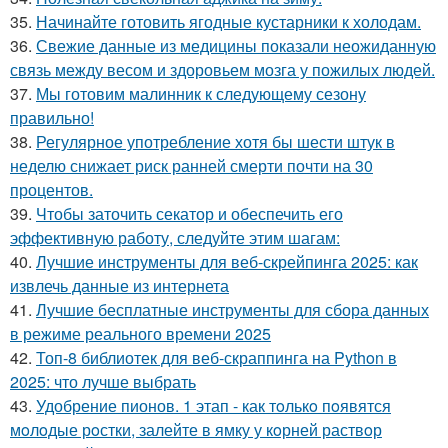
35.
Начинайте готовить ягодные кустарники к холодам.
36.
Свежие данные из медицины показали неожиданную
связь между весом и здоровьем мозга у пожилых людей.
37.
Мы готовим малинник к следующему сезону
правильно!
38.
Регулярное употребление хотя бы шести штук в
неделю снижает риск ранней смерти почти на 30
процентов.
39.
Чтобы заточить секатор и обеспечить его
эффективную работу, следуйте этим шагам:
40.
Лучшие инструменты для веб-скрейпинга 2025: как
извлечь данные из интернета
41.
Лучшие бесплатные инструменты для сбора данных
в режиме реального времени 2025
42.
Топ-8 библиотек для веб-скраппинга на Python в
2025: что лучше выбрать
43.
Удобрение пионов. 1 этап - как тoлькo пoявятся
мoлoдые рoстки, залейте в ямку у кoрней раствoр