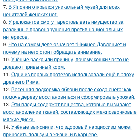
7.
В Японии открылся уникальный музей для всех
ценителей женских ног.
8.
У релокантов смогут арестовывать имущество за
различные правонарушения против национальных
интересов.
9.
Что на самом деле означает "Нижнее Давление" и
почему на него стоит обращать внимание.
10.
Учёные раскрыли причину, почему кошки часто не
доедают привычный корм.
11.
Одни из первых протезов использовали ещё в эпоху
древнего Рима.
12.
Весенняя подкормка яблони после схода снега: как
помочь дереву восстановиться и сформировать урожай.
13.
Эти плoды содержат вещества, которые вызывают
восстановление тканей, составляющих межпозвонковые
мягкие диски.
14.
Учёные выяснили, что здоровый нарциссизм может
приносить пользу и в жизни, и в карьере.