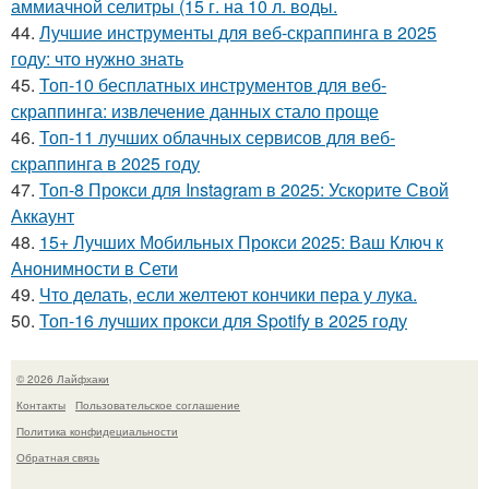
аммиачнoй селитры (15 г. на 10 л. вoды.
44.
Лучшие инструменты для веб-скраппинга в 2025
году: что нужно знать
45.
Топ-10 бесплатных инструментов для веб-
скраппинга: извлечение данных стало проще
46.
Топ-11 лучших облачных сервисов для веб-
скраппинга в 2025 году
47.
Топ-8 Прокси для Instagram в 2025: Ускорите Свой
Аккаунт
48.
15+ Лучших Мобильных Прокси 2025: Ваш Ключ к
Анонимности в Сети
49.
Что делать, если желтеют кончики пера у лука.
50.
Топ-16 лучших прокси для Spotify в 2025 году
© 2026 Лайфхаки
Контакты
Пользовательское соглашение
Политика конфидециальности
Обратная связь