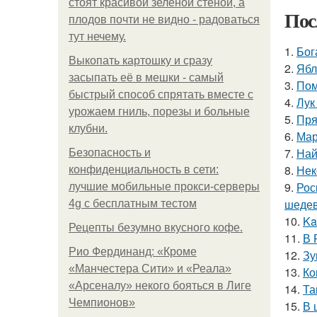
стоят красивой зелёной стеной, а
Пос
плодов почти не видно - радоваться
тут нечему.
1.
Бог
Выкопать картошку и сразу
2.
Ябл
засыпать её в мешки - самый
3.
Пом
быстрый способ спрятать вместе с
4.
Лук
урожаем гниль, порезы и больные
5.
Пря
клубни.
6.
Мар
7.
Най
Безопасность и
8.
Нек
конфиденциальность в сети:
9.
Рос
лучшие мобильные прокси-серверы
шедев
4g с бесплатным тестом
10.
Ka
Рецепты безумно вкусного кофе.
11.
В 
Рио Фердинанд: «Кроме
12.
Зу
«Манчестера Сити» и «Реала»
13.
Ко
«Арсеналу» некого бояться в Лиге
14.
Та
Чемпионов»
15.
В 