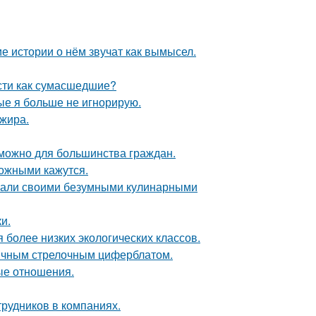
е истории о нём звучат как вымысел.
сти как сумасшедшие?
рые я больше не игнорирую.
ажира.
зможно для большинства граждан.
ожными кажутся.
вали своими безумными кулинарными
и.
 более низких экологических классов.
ычным стрелочным циферблатом.
ые отношения.
рудников в компаниях.