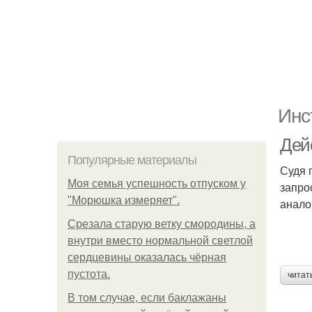
Инс
Дей
Популярные материалы
Судя 
Моя семья успешность отпуском у
запро
"Морюшка измеряет".
анало
Срезала старую ветку смородины, а
внутри вместо нормальной светлой
сердцевины оказалась чёрная
пустота.
читат
В том случае, если баклажаны