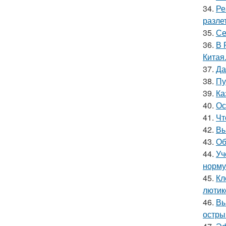
34.
Ре
разлет
35.
Се
36.
В 
Китая
37.
Да
38.
Пу
39.
Ка
40.
Ос
41.
Чт
42.
Вы
43.
Об
44.
Уч
норму
45.
Кл
лютик
46.
Вы
остры