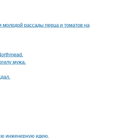
и молодой рассады перца и томатов на
Northmead.
огилу мужа.
ждал.
всю инженерную идею.