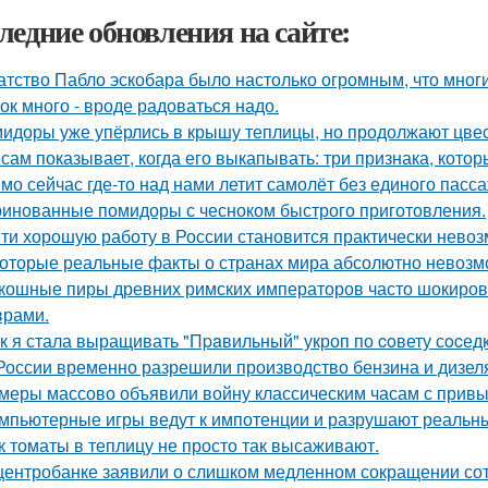
ледние обновления на сайте:
атство Пабло эскобара было настолько огромным, что многи
ок много - вроде радоваться надо.
идоры уже упёрлись в крышу теплицы, но продолжают цве
 сам показывает, когда его выкапывать: три признака, кото
мо сейчас где-то над нами летит самолёт без единого пасс
инованные помидоры с чесноком быстрого приготовления.
ти хорошую работу в России становится практически нево
оторые реальные факты о странах мира абсолютно невозм
кошные пиры древних римских императоров часто шокиро
рами.
к я стала выращивать "Пpaвильный" укроп по coвету сocедк
России временно разрешили производство бензина и дизеля
меры массово объявили войну классическим часам с прив
мпьютерные игры ведут к импотенции и разрушают реальн
к томаты в теплицу не просто так высаживают.
центробанке заявили о слишком медленном сокращении сот