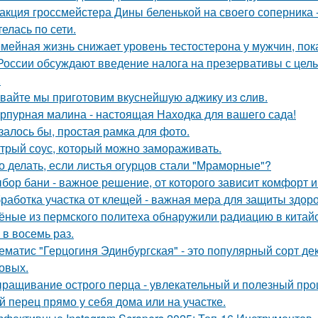
акция гроссмейстера Дины беленькой на своего соперника -
елась по сети.
мейная жизнь снижает уровень тестостерона у мужчин, пок
России обсуждают введение налога на презервативы с це
.
вайте мы приготовим вкуснейшую аджику из cлив.
рпурная малина - настоящая Находка для вашего сада!
залось бы, простая рамка для фото.
трый соус, который можно замораживать.
о делать, если листья огурцов стали "Мраморные"?
бор бани - важное решение, от которого зависит комфорт и
работка участка от клещей - важная мера для защиты здо
ёные из пермского политеха обнаружили радиацию в кита
 в восемь раз.
ематис "Герцогиня Эдинбургская" - это популярный сорт де
овых.
ращивание острого перца - увлекательный и полезный проц
й перец прямо у себя дома или на участке.