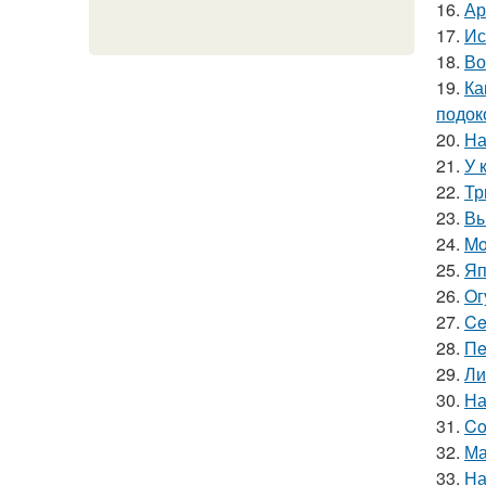
16.
Ар
17.
Ис
18.
Во
19.
Ка
подок
20.
На
21.
У 
22.
Тр
23.
Вы
24.
Mo
25.
Яп
26.
Oг
27.
Ce
28.
Пe
29.
Ли
30.
На
31.
Co
32.
Ма
33.
На