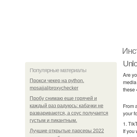
Инс
Unlo
Популярные материалы
Are yo
Прокси чекер на python.
media 
mosajjal/proxychecker
these 
Пробу снимаю еще горячей и
From a
каждый раз радуюсь: кабачки не
your f
развариваются, а соус получается
густым и пикантным.
1. Tik
If you
Лучшие открытые парсеры 2022