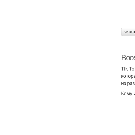
читат
Boos
Tik T
котор
из ра
Кому 