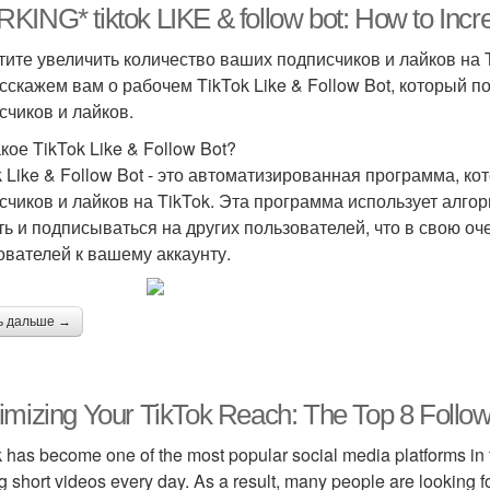
ING* tiktok LIKE & follow bot: How to Incr
тите увеличить количество ваших подписчиков и лайков на Ti
сскажем вам о рабочем TikTok Like & Follow Bot, который 
счиков и лайков.
кое TikTok Like & Follow Bot?
k Like & Follow Bot - это автоматизированная программа, к
счиков и лайков на TikTok. Эта программа использует алго
ть и подписываться на других пользователей, что в свою о
ователей к вашему аккаунту.
ь дальше →
mizing Your TikTok Reach: The Top 8 Follow
 has become one of the most popular social media platforms in t
g short videos every day. As a result, many people are looking f