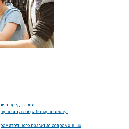
рию представил.
ну простую обработку по листу.
тремительного развития современных