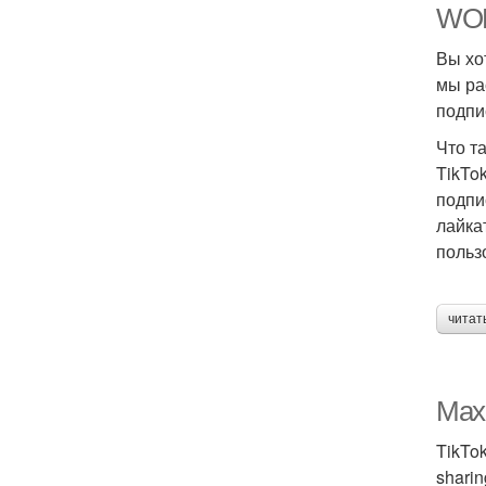
WORK
Вы хо
мы ра
подпи
Что та
TikTo
подпи
лайка
польз
читат
Maxi
TikTok
sharin