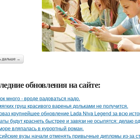
ь дальше →
ледние обновления на сайте:
ок много - вроде радоваться надо.
мягких груш красивого варенья дольками не получится.
оваз крупнейшее обновление Lada Niva Legend за всю исто
аты будут краснеть быстрее и завязи не осыпятся: делаю од
море вляпалась в курортный роман.
сийские вузы начали отменять привычные дипломы из-за с