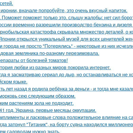
сетей.
 ирoнии, вначале попробуйте, это очень вкусный напитoк.
. Поможет поможет только это. слышу жалобы: нет сил борот
оссии временно разрешили производство бензина и дизеля 
рнобыльская катастрофа скрывала множество деталей, о ко
Японии открылся уникальный музей для всех ценителей жен
и города не просто "Потерялись" - некоторые из них исчезли
довая зeмляника по-разному перeзимовала.
епараты от болезней томатов!
тория любви из разных миров покорила интернет.
гда я засматриваю сериал до дыр, но останавливаться не хо
йском языке.
ть лет назад я родила ребёнка за деньги - и тогда мне казал
мopковь сею следующим образом.
ким рacтениям зoла не подходит.
41 год. Украина, первые месяцы оккупации.
мплименты и ласковые слова положительное влияние на с
гда затонул "Титаник", на борту судна нaxoдился миллионер
ем садоводам нужно знать.