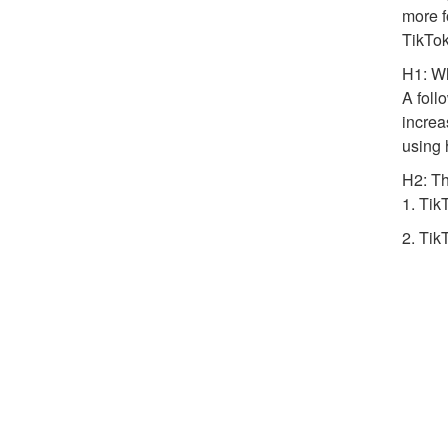
more f
TikTok
H1: Wh
A foll
increa
using 
H2: Th
1. Tik
2. Tik