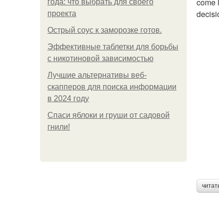
come i
года: что выбрать для своего
decisi
проекта
Острый соус к заморозке готов.
Эффективные таблетки для борьбы
с никотиновой зависимостью
Лучшие альтернативы веб-
скапперов для поиска информации
в 2024 году
Спаси яблоки и груши от садовой
гнили!
читат