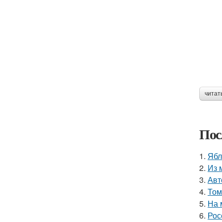
читат
Пос
1.
Ябл
2.
Из 
3.
Авт
4.
Том
5.
На 
6.
Рос