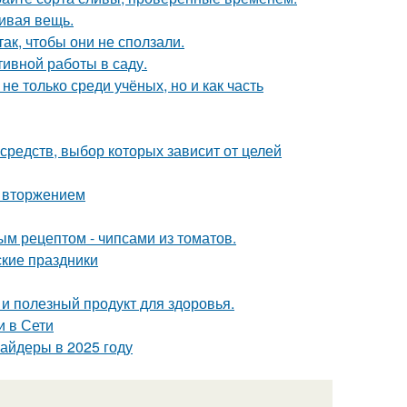
сивая вещь.
ак, чтобы они не сползали.
ивной работы в саду.
 только среди учёных, но и как часть
редств, выбор которых зависит от целей
м вторжением
ым рецептом - чипсами из томатов.
ские праздники
о и полезный продукт для здоровья.
и в Сети
вайдеры в 2025 году