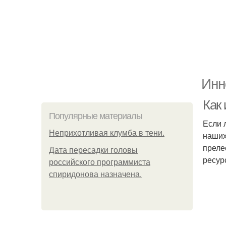
Инн
Как
Популярные материалы
Если 
Неприхотливая клумба в тени.
наших
преле
Дата пересадки головы
ресур
российского программиста
спиридонова назначена.