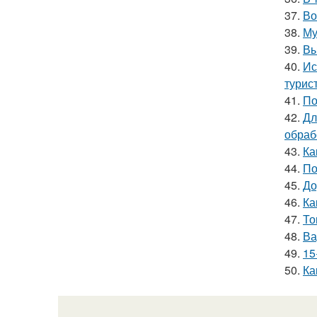
37.
Во
38.
Му
39.
Вы
40.
Ис
турис
41.
По
42.
Дл
обраб
43.
Ка
44.
По
45.
До
46.
Ка
47.
То
48.
Ва
49.
15
50.
Ка