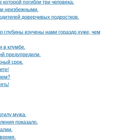
в которой погибли три человека.
ли неизбежными.
одителей доверчивых подростков.
о глубины изучены нами гораздо хуже, чем
и в клумбе.
ий предупредили.
жный срок.
ете!
елем?
ять!
огилу мужа.
ления показало.
алии.
овремя.