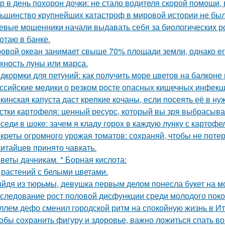
р в день похорон дочки: не стало водителя скорой помощи, 
ьшинство крупнейших катастроф в мировой истории не бы
евые мошенники начали выдавать себя за биологических р
отаю в банке.
овой океан занимает свыше 70% площади земли, однако ег
хность луны или марса.
дкормки для петуний: как получить море цветов на балконе 
ссийские медики о резком росте опасных кишечных инфекц
кинская капуста даст крепкие кочаны, если посеять её в ну
стки картофеля: ценный ресурс, который вы зря выбрасыва
седи в шоке: зачем я кладу горох в каждую лунку с картоф
креты огромного урожая томатов: сохраняй, чтобы не потер
китайцев принято чавкать.
веты дачникам. * Борная кислота:
 растений с белыми цветами.
йдя из тюрьмы, девушка первым делом понесла букет на м
следование рост половой дисфункции среди молодого поко
ллем дефо сменил городской ритм на спокойную жизнь в Ит
обы сохранить фигуру и здоровье, важно ложиться спать в