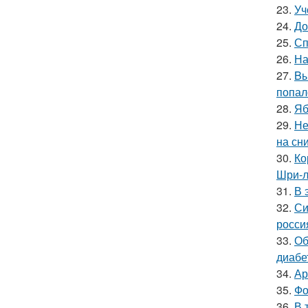
23.
Уч
24.
До
25.
Сп
26.
На
27.
Bы
попал
28.
Яб
29.
Не
на сн
30.
Ко
Шри-л
31.
В 
32.
Си
росси
33.
Об
диабе
34.
Ар
35.
Фо
36.
В 