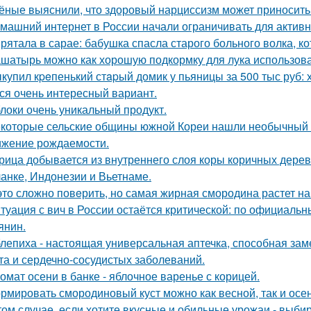
ёные выяснили, что здоровый нарциссизм может приносить п
машний интернет в России начали ограничивать для активн
рятала в сарае: бабушка спасла старого больного волка, ко
шатырь можно как хорошую подкормку для лука использова
купил кpeпенький стapый домик у пьяницы за 500 тыс руб: х
ся очень интересный вариант.
локи очень уникальный продукт.
которые сельские общины южной Кореи нашли необычный 
ижение рождаемости.
рица добывается из внутреннего слоя коры коричных дер
анке, Индонезии и Вьетнаме.
это сложно повeрить, но самая жирная смородина растет на
туация с вич в России остаётся критической: по официал
янин.
лепиха - настоящая универсальная аптечка, способная заме
та и сердечно-сосудистых заболеваний.
омат осени в банке - яблочное варенье с корицей.
рмировать смородиновый куст можно как весной, так и осе
том случае, если хотите вкусные и обильные урожаи - выб