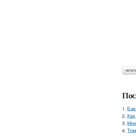
читат
Пос
1.
Бак
2.
Как
3.
Мне
4.
Том