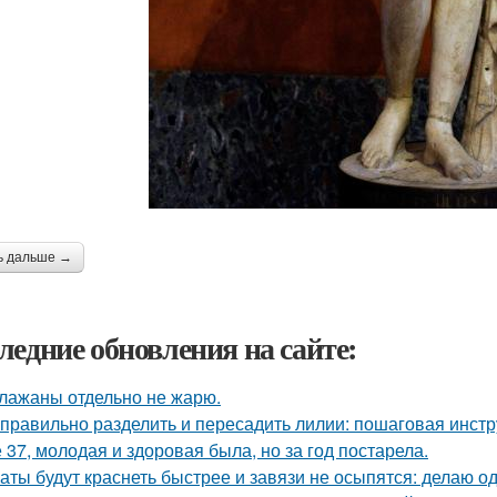
ь дальше →
ледние обновления на сайте:
лажаны отдельно не жарю.
 правильно разделить и пересадить лилии: пошаговая инстр
 37, молодая и здоровая была, но за год постарела.
аты будут краснеть быстрее и завязи не осыпятся: делаю од