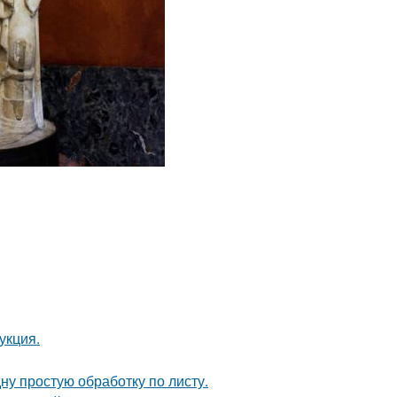
укция.
ну простую обработку по листу.