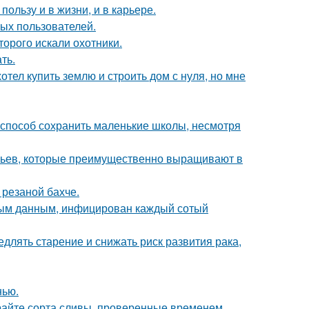
ользу и в жизни, и в карьере.
ых пользователей.
торого искали охотники.
ть.
отел купить землю и строить дом с нуля, но мне
способ сохранить маленькие школы, несмотря
евьев, которые преимущественно выращивают в
 резаной бахче.
ьным данным, инфицирован каждый сотый
длять старение и снижать риск развития рака,
нью.
ирайте сорта сливы, проверенные временем.