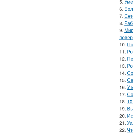
5.
Уме
6.
Бол
7.
Сет
8.
Раб
9.
Мир
повер
10.
По
11.
Ро
12.
Пе
13.
Ро
14.
Со
15.
Се
16.
У 
17.
Со
18.
10
19.
Вы
20.
Ис
21.
Уи
22.
Чт