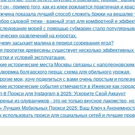
т он - пример того, как из идеи рождается практичная и кра
жчина показала лучший способ сложить брюки на вешалке т
бор садовой тяпки - важный этап для комфортной и эффект
следование морей с помощью субмарин стало популярным не
тических развлечений на курортах.
чему засыхает малина в период созревания ягод?
я пропитки древесины существует несколько эффективных с
отки и условий эксплуатации.
кие исторические места Москвы связаны с наполеоновски
дкормка болгарского перца: схема для обильного урожая.
рогие мои, хочу поделиться с вами очень простым и полезн
кие исторические события отмечаются в Ижевске как город
п-8 Прокси для Instagram в 2025: Ускорите Свой Аккаунт
ренье из одуванчиков - это не только вкусное лакомство, н
+ Лучших Мобильных Прокси 2025: Ваш Ключ к Анонимност
к использовать прокси для социальных сетей и лучшие про