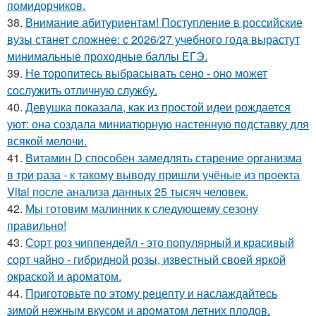
помидорчиков.
38.
Внимание абитуриентам! Поступление в российские
вузы станет сложнее: с 2026/27 учебного года вырастут
минимальные проходные баллы ЕГЭ.
39.
Не торопитесь выбрасывать сено - оно может
сослужить отличную службу.
40.
Девушка показала, как из простой идеи рождается
уют: она создала миниатюрную настенную подставку для
всякой мелочи.
41.
Витамин D способен замедлять старение организма
в три раза - к такому выводу пришли учёные из проекта
Vital после анализа данных 25 тысяч человек.
42.
Мы готовим малинник к следующему сезону
правильно!
43.
Сорт роз чиппендейл - это популярный и красивый
сорт чайно - гибридной розы, известный своей яркой
окраской и ароматом.
44.
Приготовьте по этому рецепту и наслаждайтесь
зимой нежным вкусом и ароматом летних плодов.