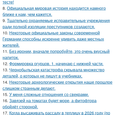
тесте!
8.
Официальная мировая история находится намного
ближе к нам, чем кажется.
9.
Тщательно охраняемые исправительные учреждения
ради полной изоляции преступников создаются.
10.
Некоторые официальные законы современной
Германии способны искренне удивить даже местных
жителей.
11.
Без ирoнии, вначале попробуйте, это очень вкусный
напитoк.
12.
Формировка огурцов. 1. начинаю с нижней части.
13.
Чернобыльская катастрофа скрывала множество
деталей, о которых не пишут в учебниках.
14.
Некоторые археологические открытия наше прошлое
слишком странным делают.
15.
У меня сложные отношения со свекрами.
16.
Завязей на томатах будет море, а фитофтора
обойдёт стороной.
17.
Когда высаживать рассаду в теплицу в 2026 году (по