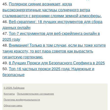
45.
Полярное сияние возникает, когда
высокоэнергетичные частицы солнечного ветра
сталкиваются с верхними слоями земной атмосферы.
46.
Веб-скраппинг: 18 лучших инструментов для сбора
данных онлайн
47.
Топ-7 инструментов для веб-скрейпинга онлайн в
2025 году
48.
Внимание! Только в том случае, если вы тоже хотите
такую красоту, то вот пара советов как вырастить
гигантскую гортензию.
49.
8 Лучших Прокси для Безопасного Серфинга в 2025
50.
Топ-16 частных прокси 2025 года: Надежные и
безопасные
© 2026 Лайфхаки
Контакты
Пользовательское соглашение
Политика конфидециальности
Обратная связь