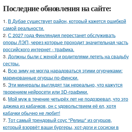
Последние обновления на сайте:
1.
В Дубае существует район, который кажется ошибкой
самой реальности.
2.
С 2027 года Финляндия перестанет обслуживать
опоры ЛЭП, через которые проходит значительная часть
российского интернет - трафика.
3.
Должны были с женой и родителями лететь на свадьбу
сестры.
4.
Всю зиму не могла нарадоваться этими огурчиками:
маринованные огурцы по-фински.
5.
Эти минералы выглядят так нереально, что кажутся
творением нейросети или 3D-графики.
6.
Мой муж в течение четырёх лет не подозревал, что это
аджика из кабачков, он с удовольствием её ел, хотя
кабачки обычно не любит!
7.
Тот самый трендовый соус "Релиш" из огурцов,
который взорвёт ваши бургеры, хот-доги и сосиски в