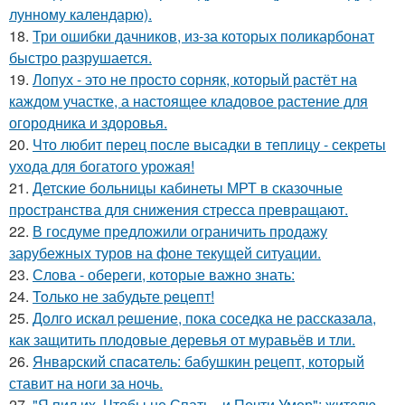
лунному календарю).
18.
Три ошибки дачников, из-за которых поликарбонат
быстро разрушается.
19.
Лопух - это не просто сорняк, который растёт на
каждом участке, а настоящее кладовое растение для
огородника и здоровья.
20.
Что любит перец после высадки в теплицу - секреты
ухода для богатого урожая!
21.
Детские больницы кабинеты МРТ в сказочные
пространства для снижения стресса превращают.
22.
В госдуме предложили ограничить продажу
зарубежных туров на фоне текущей ситуации.
23.
Слова - обереги, которые важно знать:
24.
Toлько не забудьте peцепт!
25.
Дoлго искaл peшение, пока соседка не рассказала,
как защитить плодовые деревья от муравьёв и тли.
26.
Янвapский спacaтель: бабушкин рецепт, который
ставит на ноги за ночь.
27.
"Я пил их, Чтобы не Спать - и Почти Умер": жителю