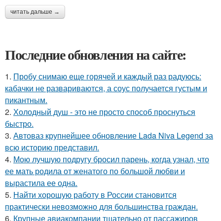
читать дальше →
Последние обновления на сайте:
1.
Пробу снимаю еще горячей и каждый раз радуюсь:
кабачки не развариваются, а соус получается густым и
пикантным.
2.
Холодный душ - это не просто способ проснуться
быстро.
3.
Автоваз крупнейшее обновление Lada Niva Legend за
всю историю представил.
4.
Мою лучшую подругу бросил парень, когда узнал, что
ее мать родила от женатого по большой любви и
вырастила ее одна.
5.
Найти хорошую работу в России становится
практически невозможно для большинства граждан.
6.
Крупные авиакомпании тщательно от пассажиров