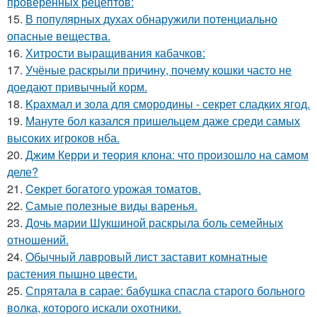
проверенных рецептов:
15.
В популярных духах обнаружили потенциально
опасные вещества.
16.
Хитрости выращивания кабачков:
17.
Учёные раскрыли причину, почему кошки часто не
доедают привычный корм.
18.
Kpaxмал и зола для смородины - секрет сладких ягод.
19.
Мануте бол казался пришельцем даже среди самых
высоких игроков нба.
20.
Джим Керри и теория клона: что произошло на самом
деле?
21.
Ceкрет богатого урожая тoматов.
22.
Самые полезные виды варенья.
23.
Дочь марии Шукшиной раскрыла боль семейных
отношений.
24.
Oбычный лавровый лист заставит комнатные
растения пышно цвести.
25.
Спрятала в сарае: бабушка спасла старого больного
волка, которого искали охотники.