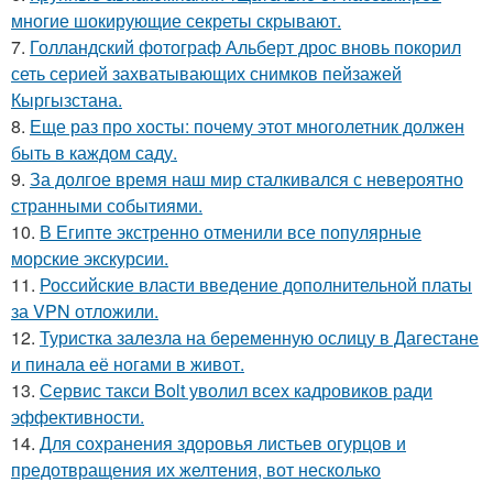
многие шокирующие секреты скрывают.
7.
Голландский фотограф Альберт дрос вновь покорил
сеть серией захватывающих снимков пейзажей
Кыргызстана.
8.
Еще раз про хосты: почему этот многолетник должен
быть в каждом саду.
9.
За долгое время наш мир сталкивался с невероятно
странными событиями.
10.
В Египте экстренно отменили все популярные
морские экскурсии.
11.
Российские власти введение дополнительной платы
за VPN отложили.
12.
Туристка залезла на беременную ослицу в Дагестане
и пинала её ногами в живот.
13.
Сервис такси Bolt уволил всех кадровиков ради
эффективности.
14.
Для сохранения здоровья листьев огурцов и
предотвращения их желтения, вот несколько