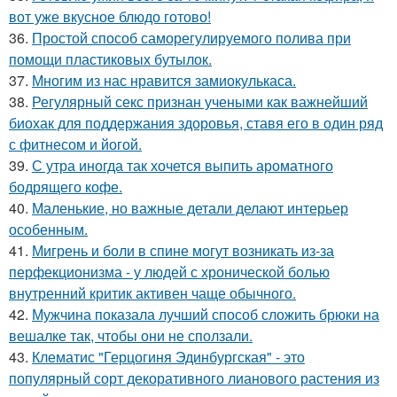
вот уже вкусное блюдо готово!
36.
Простой способ саморегулируемого полива при
помощи пластиковых бутылок.
37.
Многим из нас нравится замиокулькаса.
38.
Регулярный секс признан учеными как важнейший
биохак для поддержания здоровья, ставя его в один ряд
с фитнесом и йогой.
39.
С утра иногда так хочется выпить ароматного
бодрящего кофе.
40.
Маленькие, но важные детали делают интерьер
особенным.
41.
Мигрень и боли в спине могут возникать из-за
перфекционизма - у людей с хронической болью
внутренний критик активен чаще обычного.
42.
Мужчина показала лучший способ сложить брюки на
вешалке так, чтобы они не сползали.
43.
Клематис "Герцогиня Эдинбургская" - это
популярный сорт декоративного лианового растения из