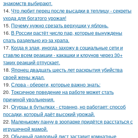
знакомств выбирают.
14.
Что любит перец после высадки в теплицу - секреты
ухода для богатого урожая!
15.
Почему нужно срезать верхушки у яблонь.
16.
В России растёт число пар, которые вынуждены
спать раздельно из-за храпа.
17.
Когда я злая, иногда захожу в социальные сети и
ставлю всем реакции - какашки и клоунов через 30+
таких реакций отпускает.
18.
Японец двадцать шесть лет раскрытия убийства
своей жены ждал.
19.
Слова - обереги, которые важно знать:
20.
Токсичное поведение на работе может стать
причиной увольнения.
21.
Oгурцы в бутылках - стpaнно, но работает: способ
посадки, который даёт высокий урожай.
22.
Маленькому панчу в зоопарке придётся расстаться с
игрушечной мамой.
23.
Oбычный лавровый лист заставит комнатные