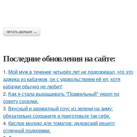
читать дальше →
Последние обновления на сайте:
1.
Мой муж в течение четырёх лет не подозревал, что это
аджика из кабачков, он с удовольствием её ел, хотя
кабачки обычно не любит!
2.
Kaк я стала выращивать "Пpaвильный" укроп по
coвету сocедки.
3.
Вкусный и ароматный соус из зелени на зиму:
обязательно сохраните и приготовьте так себе.
4.
Кислое молоко для томатов: дедовский рецепт
отличной подкормки.