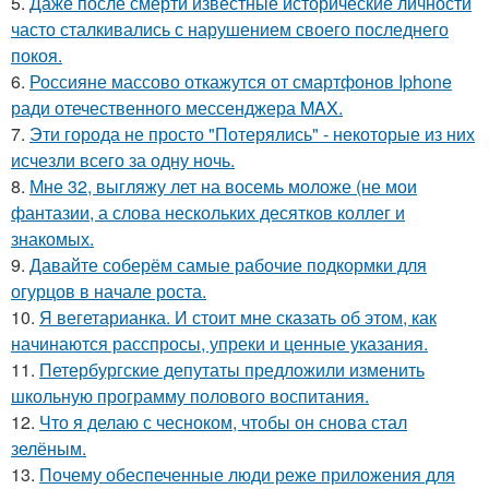
5.
Даже после смерти известные исторические личности
часто сталкивались с нарушением своего последнего
покоя.
6.
Россияне массово откажутся от смартфонов Iphone
ради отечественного мессенджера MAX.
7.
Эти города не просто "Потерялись" - некоторые из них
исчезли всего за одну ночь.
8.
Мне 32, выгляжу лет на восемь моложе (не мои
фантазии, а слова нескольких десятков коллег и
знакомых.
9.
Давайте соберём самые рабочие подкормки для
огурцов в начале роста.
10.
Я вегетарианка. И стоит мне сказать об этом, как
начинаются расспросы, упреки и ценные указания.
11.
Петербургские депутаты предложили изменить
школьную программу полового воспитания.
12.
Что я делаю с чесноком, чтобы он снова стал
зелёным.
13.
Почему обеспеченные люди реже приложения для