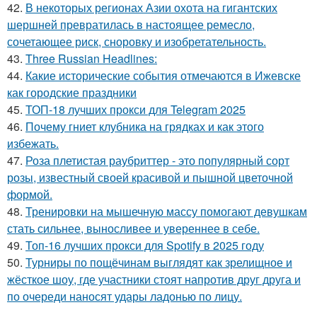
42.
В некоторых регионах Азии охота на гигантских
шершней превратилась в настоящее ремесло,
сочетающее риск, сноровку и изобретательность.
43.
Three Russian Headlines:
44.
Какие исторические события отмечаются в Ижевске
как городские праздники
45.
ТОП-18 лучших прокси для Telegram 2025
46.
Почему гниет клубника на грядках и как этого
избежать.
47.
Роза плетистая раубриттер - это популярный сорт
розы, известный своей красивой и пышной цветочной
формой.
48.
Тренировки на мышечную массу помогают девушкам
стать сильнее, выносливее и увереннее в себе.
49.
Топ-16 лучших прокси для Spotify в 2025 году
50.
Турниры по пощёчинам выглядят как зрелищное и
жёсткое шоу, где участники стоят напротив друг друга и
по очереди наносят удары ладонью по лицу.