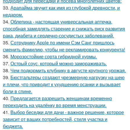
подходит для пересадки и посева многолетних цветов:
33.
Арапайма звучит как имя из глубокой древности, и
недаром.
34.
Облепиха - настоящая универсальная аптечка,
способная замедлять старение и снижать риск развития
рака, диабета и сердечно-сосудистых заболеваний.
35.
Сотруднику Apple по имени Сэм Санг пришлось
сменить фамилию, чтобы не рекламировать конкурента!
36.
Морозостойкие сорта гибридной хурмы.
37.
Острый соус, который можно замораживать.
38.
Чем подкормить клубнику в августе крупного урожая.
39.
Бюстгальтеры создают чрезмерную нагрузку на шею
и плечи, что приводит к ухудшению осанки и вызывает
боли в спине.
40.
Предлагается разрешить женщинам временно
переходить на удалёнку во время менструации.
41.
Выбор беседки для дачи - важное решение, которое
зависит от ваших потребностей, стиля участка и
бюджета.