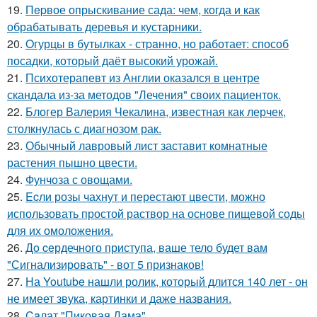
19.
Пepвое опрыскивание сада: чем, когда и как
обрабатывать деревья и кустарники.
20.
Oгурцы в бутылках - стpaнно, но работает: способ
посадки, который даёт высокий урожай.
21.
Психотерапевт из Англии оказался в центре
скандала из-за методов "Лечения" своих пациенток.
22.
Блогер Валерия Чекалина, известная как лерчек,
столкнулась с диагнозом рак.
23.
Обычный лавровый лист заставит комнатные
растения пышно цвести.
24.
Фунчоза с овощами.
25.
Ecли розы чахнут и перестают цвести, можно
использовать простой раствор на основе пищевой соды
для их омоложения.
26.
Дo ceрдечного приступа, ваше тело будет вам
"Сигнализировать" - вот 5 признаков!
27.
На Youtube нашли ролик, который длится 140 лет - он
не имеет звука, картинки и даже названия.
28.
Caлат "Пиковая Дама".