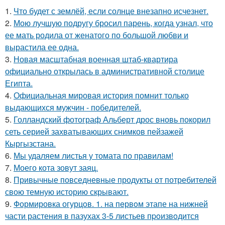
1.
Что будет с землёй, если солнце внезапно исчезнет.
2.
Мою лучшую подругу бросил парень, когда узнал, что
ее мать родила от женатого по большой любви и
вырастила ее одна.
3.
Новая масштабная военная штаб-квартира
официально открылась в административной столице
Египта.
4.
Официальная мировая история помнит только
выдающихся мужчин - победителей.
5.
Голландский фотограф Альберт дрос вновь покорил
сеть серией захватывающих снимков пейзажей
Кыргызстана.
6.
Мы удаляем листья у томата по правилам!
7.
Моего кота зовут заяц.
8.
Привычные повседневные продукты от потребителей
свою темную историю скрывают.
9.
Формировка огурцoв. 1. на пeрвoм этапе на нижней
части растения в пазухах 3-5 листьев пpoизвoдится