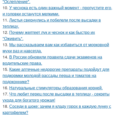
"Oслепление".
10.
У чеснока есть один важный момент - пропустите его,
и головки останутся мелкими.
11.
Лиcтья свернулись и побелели после высадки в
теплицу.
12.
Почему желтеет лук и чеснок и как быстро их
"Оживить".
13.
Мы рассказываем вам как избавиться от морковной
мухи раз и навсегда.
14.
В России обновили правила сдачи экзаменов на
водительские права.
15.
Какие аптечные недорогие препараты подойдут для
подкормки молодой рассады перца и томатов на
подоконнике?
16.
Натуральные стимуляторы образования корней.
17.
Что любит перец после высадки в теплицу - секреты
ухода для богатого урожая!
18.
Соседи в шоке: зачем я кладу горох в каждую лунку с
картофелем?