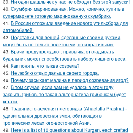
39.
Ни один шашлычек у нас не обходят без этой закуски!
40.
Скумбрия маринованная. Можно, конечно, купить в
супермаркете готовую маринованную скумбрию.
41.
В России отложили введение нового утильсбора для
автомобилей.
42.
Подставки для вещей, сделанные своими руками,
могут быть не только полезными, но и красивыми.
43.
Врачи предупреждают: привычка откладывать
будильник может способствовать набору лишнего веса.
44.
Как понять, что тыква созрела?
45.
Не люблю отдых дальше своего города.
46.
Почему засыхает малина в период созревания ягод?
47.
В том случае, если вам не удалось в этом году
закрыть грибов, то такая альтернатива грибочкам будет
кстати.
48.
Травянисто-зелёная плетевидка (Ahaetulla Prasina) -
удивительная древесная змея, обитающая в
тропических лесах юго-восточной Азии.
49.
Here is a list of 10 questions about Kurgan, each crafted