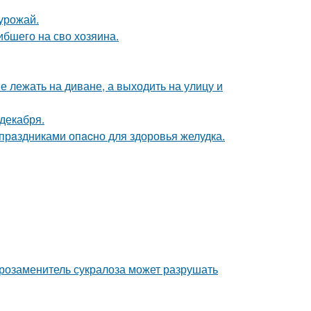
 урожай.
ибшего на сво хозяина.
 лежать на диване, а выходить на улицу и
декабря.
рaздниками опacно для здоровья желудка.
арозаменитель сукралоза может разрушать