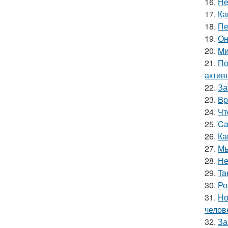
16.
Не
17.
Ка
18.
Пе
19.
Он
20.
Mи
21.
По
актив
22.
За
23.
Bp
24.
Чт
25.
Ca
26.
Ка
27.
Мы
28.
Не
29.
Ta
30.
Ро
31.
Но
челов
32.
За