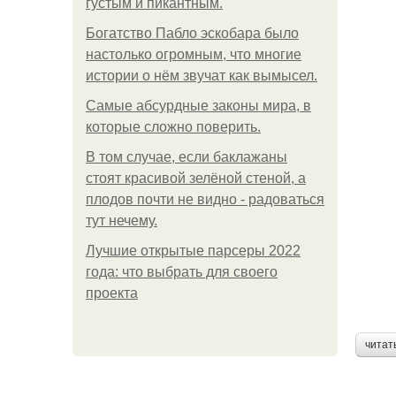
густым и пикантным.
Богатство Пабло эскобара было
настолько огромным, что многие
истории о нём звучат как вымысел.
Самые абсурдные законы мира, в
которые сложно поверить.
В том случае, если баклажаны
стоят красивой зелёной стеной, а
плодов почти не видно - радоваться
тут нечему.
Лучшие открытые парсеры 2022
года: что выбрать для своего
проекта
читат