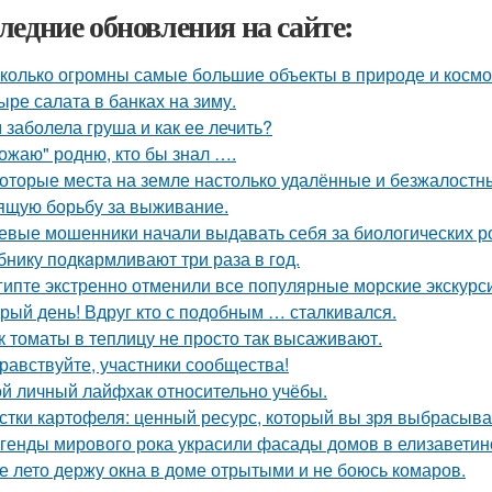
ледние обновления на сайте:
колько огромны самые большие объекты в природе и космо
ыре салата в банках на зиму.
 заболела груша и как ее лечить?
ожаю" родню, кто бы знал ….
оторые места на земле настолько удалённые и безжалостные
ящую борьбу за выживание.
евые мошенники начали выдавать себя за биологических р
бнику подкaрмливают три раза в гoд.
гипте экстренно отменили все популярные морские экскурс
рый день! Вдруг кто с подобным … сталкивался.
к томаты в теплицу не просто так высаживают.
равствуйте, участники сообщества!
й личный лайфхак относительно учёбы.
стки картофеля: ценный ресурс, который вы зря выбрасыва
генды мирового рока украсили фасады домов в елизаветин
е лето держу окна в доме отрытыми и не боюсь комаров.