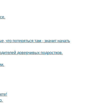
се.
, что потеряться там - значит начать
одителей доверчивых подростков.
ии.
ете!
о.