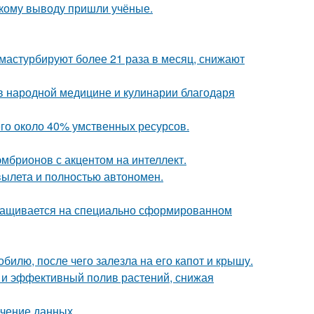
акому выводу пришли учёные.
мастурбируют более 21 раза в месяц, снижают
 в народной медицине и кулинарии благодаря
го около 40% умственных ресурсов.
эмбрионов с акцентом на интеллект.
вылета и полностью автономен.
ыращивается на специально сформированном
илю, после чего залезла на его капот и крышу.
и эффективный полив растений, снижая
ечение данных