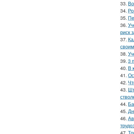
33.
Во
34.
Ро
35.
Пе
36.
Уч
риск 
37.
Ка
своим
38.
Уч
39.
3 
40.
В 
41.
Ос
42.
Чт
43.
Шт
ствол
44.
Ба
45.
Дн
46.
Ав
трудо
47.
То