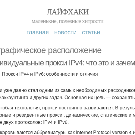
ЛАЙФХАКИ
маленькие, полезные хитрости
главная
новости
статьи
графическое расположение
ивидуальные прокси IPv4: что это и заче
» Прокси IPv4 и IPv6: особенности и отличия
и уже давно стал одним из самых необходимых расходников
иаккаунтинга и других задач. Основная их цель — сохранять
 любая технология, прокси постоянно развиваются. В резуль
рные и резидентные прокси , динамические, статические и 
 двух протоколов: IPv4 и IPv6.
ровываются аббревиатуры как Internet Protocol version 4 и In