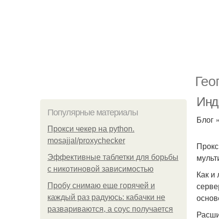
Гео
Инд
Популярные материалы
Блог 
Прокси чекер на python.
mosajjal/proxychecker
Прокс
мульт
Эффективные таблетки для борьбы
с никотиновой зависимостью
Как и
серве
Пробу снимаю еще горячей и
основе
каждый раз радуюсь: кабачки не
развариваются, а соус получается
Расшиф