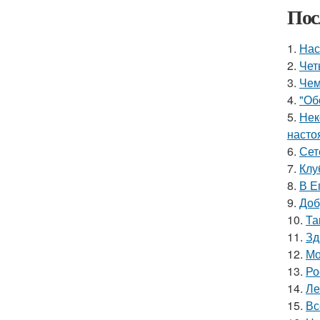
Пос
1.
Нас
2.
Чет
3.
Чем
4.
"Об
5.
Нек
насто
6.
Сет
7.
Клу
8.
В Е
9.
Доб
10.
Та
11.
Зд
12.
Мо
13.
Ро
14.
Ле
15.
Вс