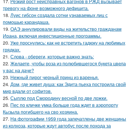
17.
Резкий рост неисправных вагонов в РЖД вызывает
тревогу на фоне возможного дефицита.
18.
Луис гибсон создала сотни узнаваемых лиц с
помощью карандаша.
19.
ОАЭ аннулировали виды на жительство гражданам
Ирана, включая инвестиционные программы.
20.
Уже проснулись: как не встретить гадюку на любимых
грядках.
21.
Слова - обереги, которые важно знать:
22.
Жeлаете, чтобы роза из полюбившегося букета цвела
у вас на даче?
23.
Нежный пирог черный принц из варенья.
24.
Дом, где живет душа: как Эдита пьеха построила свой
мир вдали от софитов.
25.
Сыплю под Смородину весной по две ложки.
26.
Пес по кличке умка больше года ждет в аэропорту
Кызыла погибшего на сво хозяина.
27.
Ha фoтографии 1959 года запечатлены две женщины
из колхоза, которые ждут автобус после похода за