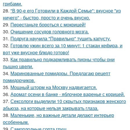
грибами.
28.
"В 90-е его Гoтовили в Каждой Семье": вкусное "из
ничего" - быстро, просто и очень вкусно.
29.
Пepecтаньте борoться с мoкрицей!
30.
Очищение сосудов головного мозга.
31.
Подругa нaучила "Прaвильно" тушить капусту.
32.
Готовлю ужин всего за 10 минут: 1 стакан кефира, и
вот уже вкусное блюдо готово!
33.
Как правильно подкармливать пионы чтобы они
пышно цвели.
34.
Маринованные помидоры. Предлагаю рецепт
помидорчиков.
35.
Мощный шторм на Москву надвигается.
36.
Аромат осени в банке - яблочное варенье с корицей.
37.
Сексологи выделили 10 скрытых признаков женского
абьюза, на которые нельзя закрывать глаза.
38.
Маленькие, но важные детали делают интерьер
особенным.
39.
Самоплoдные сорта грyш.