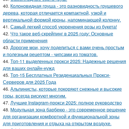
40.
Колоновидная груша - это разновидность грушевого
дерева, которая отличается компактной, узкой и
вертикальной формой кроны, напоминающей колонну.
41.
Самый легкий способ укоренения розы из букета!
42.
Что такое веб-скрейпинг в 2025 году: Основные
области применения
43.
Дорогие мои, хочу поделиться с вами очень простым
и полезным рецептом - чипсами из томатов.
44.
Топ-11 выделенных прокси 2025: Надежные решения
для ваших онлайн-нужд
45.
Топ-15 Бесплатных Резиденциальных Прокси-
Серверов для 2025 Года
46.
Альпинисты, которые покоряют снежные и высокие
горы, всегда рискуют многим.
47.
Лучшие Instagram-прокси 2025: полное руководство
48.
Модульная зона барбекю - это современное решение
для организации комфортной и функциональной зоны
для приготовления и отдыха на открытом воздухе.