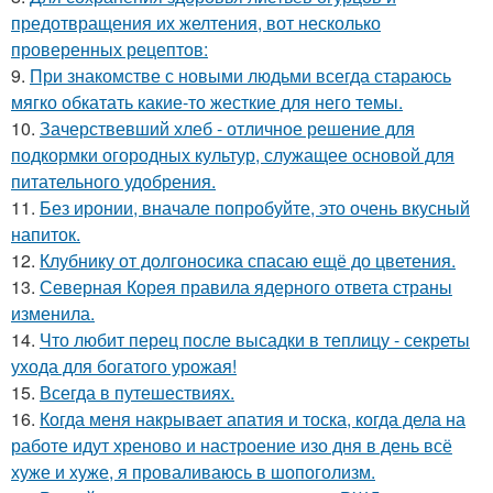
предотвращения их желтения, вот несколько
проверенных рецептов:
9.
При знакомстве с новыми людьми всегда стараюсь
мягко обкатать какие-то жесткие для него темы.
10.
Зачерствевший хлеб - отличное решение для
подкормки огородных культур, служащее основой для
питательного удобрения.
11.
Без иронии, вначале попробуйте, это очень вкусный
напиток.
12.
Клубнику от долгоносика спасаю ещё до цветения.
13.
Северная Корея правила ядерного ответа страны
изменила.
14.
Что любит перец после высадки в теплицу - секреты
ухода для богатого урожая!
15.
Всегда в путешествиях.
16.
Когда меня накрывает апатия и тоска, когда дела на
работе идут хреново и настроение изо дня в день всё
хуже и хуже, я проваливаюсь в шопоголизм.