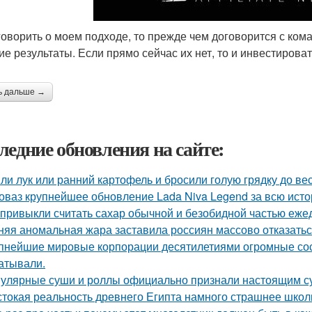
говорить о моем подходе, то прежде чем договорится с ком
ие результаты. Если прямо сейчас их нет, то и инвестироват
ь дальше →
ледние обновления на сайте:
ли лук или ранний картофель и бросили голую грядку до ве
оваз крупнейшее обновление Lada Niva Legend за всю исто
привыкли считать сахар обычной и безобидной частью еже
няя аномальная жара заставила россиян массово отказатьс
пнейшие мировые корпорации десятилетиями огромные сос
атывали.
улярные суши и роллы официально признали настоящим с
токая реальность древнего Египта намного страшнее школ