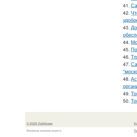
41.
Са
42.
Чт
удобр
43.
До
обесп
44.
Мо
45.
По
46.
Тл
47.
Са
"моск
48.
Ас
орган
49.
То
50.
То
© 2026 Лайфхаки
К
П
Маленькие, полезные хитрости