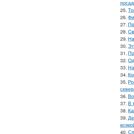
посад
25.
To
26.
Фи
27.
Пр
28.
Cв
29.
Ha
30.
Эт
31.
По
32.
Од
33.
На
34.
Ко
35.
Ро
север
36.
Во
37.
В 
38.
Ка
39.
Де
всяко
40.
Сп