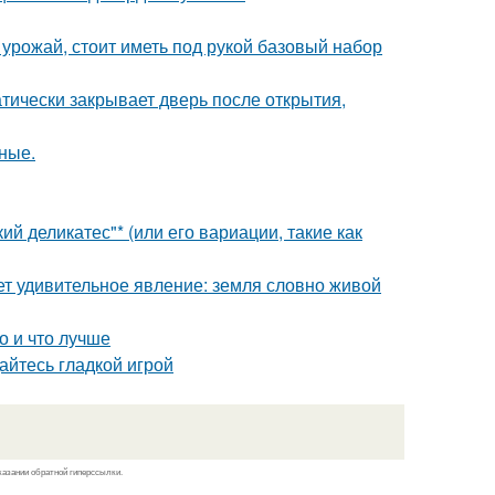
урожай, стоит иметь под рукой базовый набор
атически закрывает дверь после открытия,
ные.
й деликатес"* (или его вариации, такие как
т удивительное явление: земля словно живой
о и что лучше
дайтесь гладкой игрой
казании обратной гиперссылки.