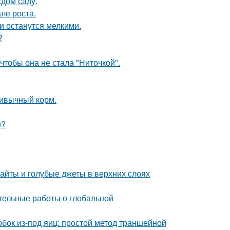
ждом саду.
ле роста.
ки останутся мелкими.
?
чтобы она не стала "Ниточкой".
ривычный корм.
й?
райты и голубые джеты в верхних слоях
тельные работы о глобальной
бок из-под яиц: простой метод траншейной