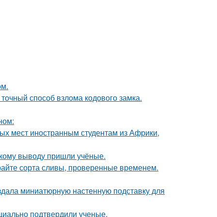
ом.
 точный способ взлома кодового замка.
ном:
ных мест иностранным студентам из Африки,
акому выводу пришли учёные.
ирайте сорта сливы, проверенные временем.
создала миниатюрную настенную подставку для
циально подтвердили ученые.