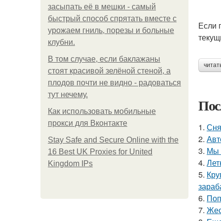
засыпать её в мешки - самый
быстрый способ спрятать вместе с
Если 
урожаем гниль, порезы и больные
текущ
клубни.
В том случае, если баклажаны
читат
стоят красивой зелёной стеной, а
плодов почти не видно - радоваться
тут нечему.
Пос
Как использовать мобильные
прокси для Вконтакте
1.
Сня
2.
Авт
Stay Safe and Secure Online with the
3.
Мы 
16 Best UK Proxies for United
4.
Лет
Kingdom IPs
5.
Кру
зараб
6.
Поп
7.
Жес