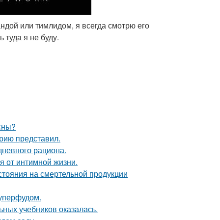
андой или тимлидом, я всегда смотрю его
ь туда я не буду.
сны?
рию представил.
дневного рациона.
я от интимной жизни.
тояния на смертельной продукции
уперфудом.
ьных учебников оказалась.