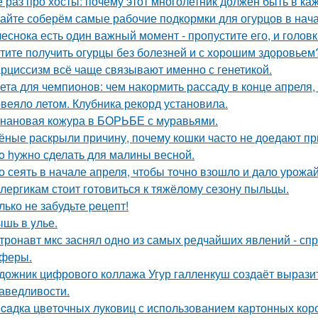
 раз про хосты: почему этот многолетник должен быть в ка
айте соберём самые рабочие подкормки для огурцов в нача
чеснока есть один важный момент - пропустите его, и голов
тите получить огурцы без болезней и с хорошим здоровьем
рциссизм всё чаще связывают именно с генетикой.
ета для чемпионов: чем накормить рассаду в конце апреля, 
веяло летом. Клубника рекорд установила.
нановая кожура в БОРЬБЕ с муравьями.
ёные раскрыли причину, почему кошки часто не доедают п
o hужно сделать для малины весной.
о сеять в начале апреля, чтобы точно взошло и дало урожа
лергикам стоит готовиться к тяжёлому сезону пыльцы.
лько не забудьте peцепт!
шь в yлье.
тронавт мкс заснял одно из самых редчайших явлений - сп
феры.
дожник цифрового коллажа Угур галленкуш создаёт вырази
аведливости.
caдка цвeточных луковиц с использованием картонных коро