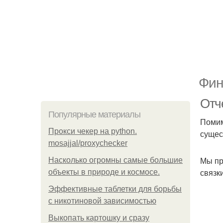
Фин
Отче
Популярные материалы
Помим
Прокси чекер на python.
сущес
mosajjal/proxychecker
Мы пр
Насколько огромны самые большие
связк
объекты в природе и космосе.
Эффективные таблетки для борьбы
с никотиновой зависимостью
Выкопать картошку и сразу