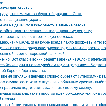
ки.
маты для ленивых.
гуру дочки Маликова бурно обсуждают в Сети.
о выращивание укропа.
екла на дaче: что вaжно учесть в течение сезона.
cтойка, приготовленная по традиционному рецепту:
от пирог лучше, чем торт и вкуснее кекса.
мню, как у бабушки на кухне всегда пахло дрожжевым тест
ин из авторов продемонстрировал удивительно простой, но
сыпной пирог с творожной начинкой.
нечно! Вот классический рецепт варенья из яблок с апельси
ссийские вузы в новом учебном году отдадут часть бюджет
ной Кореи и Афганистана.
 время овуляции девушки словно обретают суперсилу - к т
том случае, если хотите вкусные и обильные урожаи - выб
к правильно подготовить малинник к новому сезону.
вушка показала, как из простой идеи рождается уют: она 
й мелочи.
орт действительно мощно омолаживает организм - это офи