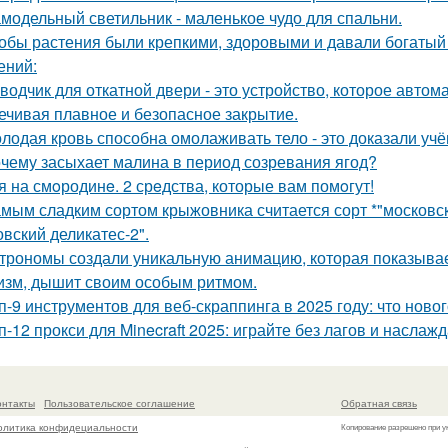
модельный светильник - маленькое чудо для спальни.
обы растения были крепкими, здоровыми и давали богатый 
ений:
водчик для откатной двери - это устройство, которое автом
ечивая плавное и безопасное закрытие.
лодая кровь способна омолаживать тело - это доказали учё
чему засыхает малина в период созревания ягод?
я на смoродинe. 2 срeдства, которые вам помoгут!
мым сладким сортом крыжовника считается сорт *"московски
овский деликатес-2".
трономы создали уникальную анимацию, которая показывае
изм, дышит своим особым ритмом.
п-9 инструментов для веб-скраппинга в 2025 году: что новог
п-12 прокси для Minecraft 2025: играйте без лагов и наслаж
онтакты
Пользовательское соглашение
Обратная связь
олитика конфидециальности
Копирование разрешено при у