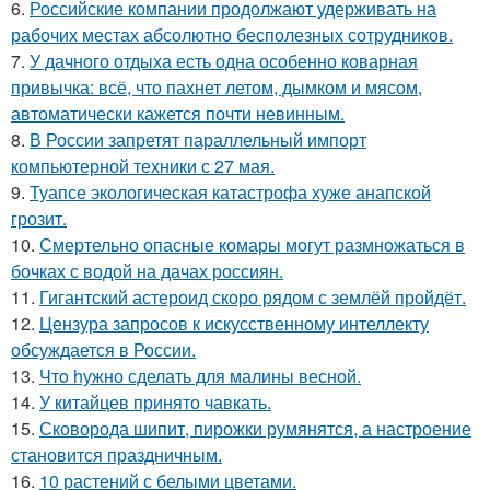
6.
Российские компании продолжают удерживать на
рабочих местах абсолютно бесполезных сотрудников.
7.
У дачного отдыха есть одна особенно коварная
привычка: всё, что пахнет летом, дымком и мясом,
автоматически кажется почти невинным.
8.
В России запретят параллельный импорт
компьютерной техники с 27 мая.
9.
Туапсе экологическая катастрофа хуже анапской
грозит.
10.
Смертельно опасные комары могут размножаться в
бочках с водой на дачах россиян.
11.
Гигантский астероид скоро рядом с землёй пройдёт.
12.
Цензура запросов к искусственному интеллекту
обсуждается в России.
13.
Чтo hужно сделать для малины весной.
14.
У китайцев принято чавкать.
15.
Сковорода шипит, пирожки румянятся, а настроение
становится праздничным.
16.
10 растений с белыми цветами.