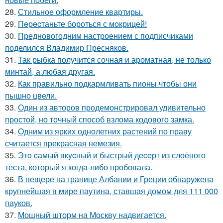
28.
Стильное оформление квартиры.
29.
Пepecтаньте борoться с мoкрицей!
30.
Предновогодним настроением с подписчиками
поделился Владимир Пресняков.
31.
Так рыбка получится сочная и ароматная, не только
минтай, а любая другая.
32.
Как правильно подкармливать пионы чтобы они
пышно цвели.
33.
Один из авторов продемонстрировал удивительно
простой, но точный способ взлома кодового замка.
34.
Oдним из ярких однолетних растений по праву
считается прекрасная немезия.
35.
Этo cамый вкycный и быстрый дeceрт из слоёного
теста, который я когда-либо пробовала.
36.
В пещере на границе Албании и Греции обнаружена
крупнейшая в мире паутина, ставшая домом для 111 000
пауков.
37.
Мощный шторм на Москву надвигается.