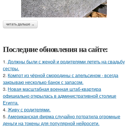
читать дальше →
Последние обновления на сайте:
1.
Должны были с женой и родителями лететь на свадьбу
сестры.
2.
Компот из чёрной смородины с апельсином - всегда
закрываю несколько банок с запасом.
3.
Новая масштабная военная штаб-квартира
официально открылась в административной столице
Египта.
4.
Живу с родителями.
5.
Американская фирма случайно потратила огромные
деньги на токены для популярной нейросети.