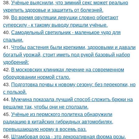
38.
Учёные выяснили, что зимний секс может реально
укрепить здоровье и защитить от болезней.
39.
Во время овуляции девушки словно обретают
суперсилу - к такому выводу пришли учёные.
40.
Самодельный светильник - маленькое чудо для
спальни.
41.
Чтобы растения были крепкими, здоровыми и давали
богатый урожай, стоит иметь под рукой базовый набор
удобрений:
42.
В московских клиниках лечение на современном
оборудовании нормой стало.
43.
Подготовка почвы к новому сезону: без перекопки, но
с пользой.
44.
Мужчина показала лучший способ сложить брюки на
вешалке так, чтобы они не сползали.
45.
Учёные из пермского политеха обнаружили
радиацию в китайских гибридных автомобилях,
превышающую норму в восемь раз.
46.
Штамбовая роза - это декоративная форма розы,