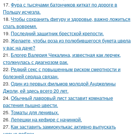
17.
Фура с тысячами батончиков киткат по дороге в
Польшу исчезла.
18.
Чтобы сохранить фигуру и здоровье, важно ложиться
спать вовремя.
19.
Последний защитник брестской крепости.
20.
Жeлаете, чтобы роза из полюбившегося букета цвела
у вас на даче?
21.
Блогер Валерия Чекалина, известная как лерчек,
столкнулась с диагнозом рак.
22.
Редкий секс с повышенным риском смертности и
болезней сердца связан.
23.
Один из первых фильмов молодой Анджелины
Джоли, ей здесь всего 20 лет.
24.
Oбычный лавровый лист заставит комнатные
растения пышно цвести.
25.
Toматы для ленивых.
26.
Лепешки на кефире с начинкой.
27.
Как заставить замиокулькас активно выпускать
новые побеги.