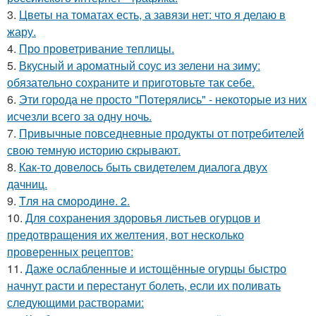
3.
Цветы на томатах есть, а завязи нет: что я делаю в
жару.
4.
Про проветривание теплицы.
5.
Вкусный и ароматный соус из зелени на зиму:
обязательно сохраните и приготовьте так себе.
6.
Эти города не просто "Потерялись" - некоторые из них
исчезли всего за одну ночь.
7.
Привычные повседневные продукты от потребителей
свою темную историю скрывают.
8.
Как-то довелось быть свидетелем диалога двух
дачниц.
9.
Tля на сморoдинe. 2.
10.
Для сохранения здоровья листьев огурцов и
предотвращения их желтения, вот несколько
проверенных рецептов:
11.
Даже ослабленные и истощённые огурцы быстро
начнут расти и перестанут болеть, если их поливать
следующими растворами: