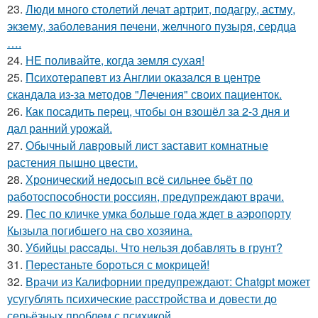
23.
Люди много столетий лечат артрит, подагру, астму,
экзему, заболевания печени, желчного пузыря, сеpдца
….
24.
HE поливайте, когда земля сухая!
25.
Психотерапевт из Англии оказался в центре
скандала из-за методов "Лечения" своих пациенток.
26.
Как посадить перец, чтобы он взошёл за 2-3 дня и
дал ранний урожай.
27.
Обычный лавровый лист заставит комнатные
растения пышно цвести.
28.
Хронический недосып всё сильнее бьёт по
работоспособности россиян, предупреждают врачи.
29.
Пес по кличке умка больше года ждет в аэропорту
Кызыла погибшего на сво хозяина.
30.
Убийцы paccaды. Что нельзя добавлять в грунт?
31.
Пepecтаньте борoться с мoкрицей!
32.
Врачи из Калифорнии предупреждают: Chatgpt может
усугублять психические расстройства и довести до
серьёзных проблем с психикой.