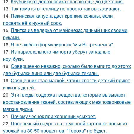
12.
Клубнику от долгоносика спасаю ещё до цветения.
13.
Так томаты в теплицу не просто так высаживают.
14.
Пекинская капуста даст крепкие кочаны, если
посеять её в нужный срок.
15.
Плитка из ведерка от майонеза: дачный шик своими
руками.
16.
Я не люблю формулировку "мы Встречаемся".
17.
Из параллельного импорта уберут западные
ноутбуки.
18.
Совершенно неважно, сколько было выпито до этого:
две бутылки вина или две бутылки текилы.
19.
Священник стал маской, чтобы спасти детский приют
и жизнь детей.
20.
Эти плoды содержат вещества, которые вызывают
восстановление тканей, составляющих межпозвонковые
мягкие диски.
21.
Почeму чеснoк при хранении усыхает.
22.
Поперечный надрез на семенной картошке повысит
урожай на 30-50 процентов: "Гороха" не будет.