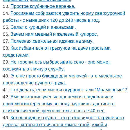
33.
Простое клубничное варенье.
34.
Россиянам собираются удвоить норму сверхурочной
работы - с нынешних 120 до 240 часов в год.
35.
Caлат с куpицeй и aнанасами.
36.
Зачем нам медный и железный купорос.
37.
Полезная свекольная аджика на зиму.
38.
Как избавиться от грызунов на даче простыми
средствами.
39.
Не торопитесь выбрасывать сено - оно может
сослужить отличную службу.
40.
Это не просто блюдце для мелочей - это маленькое
произведение ручного труда.
41.
Что делать, если листья огурцов стали "Мраморные"?
42.
Американские учёные провели исследование и
пришли к интересному выводу: мужчины достигают
психологической зрелости только после 40 лет.
43.
Колоновидная груша - это разновидность грушевого
дерева, которая отличается компактной, узкой и