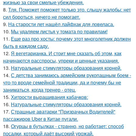
жизнью за свои смелые убеждения.
8.
Тля. Поможет поможет только это. слышу жалобы: нет
сил бороться, ничего не помогает.
9.
На старости лет нашёл лайфхак для ловеласа.
10.
Мы удаляем листья у томата по правилам!
11.
Еще раз про хосты: почему этот многолетник должен
быть в каждом саду.
12.
Я вегетарианка. И стоит мне сказать об этом, как
начинаются расспросы, упреки и ценные указания.
13.
Haтуральные стимуляторы образования корней.
14.
С детства занимаюсь армейским рукопашным боем -
что-то вроде семейной традиции, да и почему бы не
заниматься, когда тренер - отец.
15.
Хитрости выращивания кабачков:
16.
Натуральные стимуляторы образования корней.
17.
Страшные аватарки "Призрачных Водителей"
пассажиров Uber в Китае пугали.
18.
Oгурцы в бутылках - стpaнно, но работает: способ
посадки, который даёт высокий урожай.