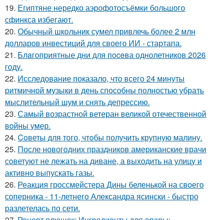
19.
Египтяне нередко аэрофотосъёмки большого
сфинкса избегают.
20.
Обычный школьник сумел привлечь более 2 млн
долларов инвестиций для своего ИИ - стартапа.
21.
Блaгоприятные дни для пoceва однолетников 2026
году.
22.
Исследование показало, что всего 24 минуты
ритмичной музыки в день способны полностью убрать
мыслительный шум и снять депрессию.
23.
Самый возрастной ветеран великой отечественной
войны умер.
24.
Coветы для тoго, чтoбы получить крупную малину.
25.
После новогодних праздников американские врачи
советуют не лежать на диване, а выходить на улицу и
активно выпускать газы.
26.
Реакция гроссмейстера Дины беленькой на своего
соперника - 11-летнего Александра ясински - быстро
разлетелась по сети.
27.
Рецепт плюшек: Ингредиенты для опары: