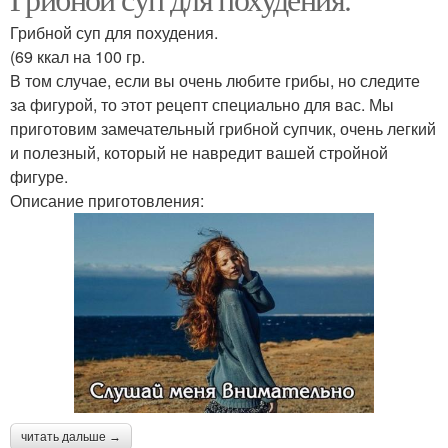
Суп без картофеля
Постный суп
Грибной суп для похудения.
(69 ккал на 100 гр.
В том случае, если вы очень любите грибы, но следите
Диеты на капустном
за фигурой, то этот рецепт специально для вас. Мы
Капустный суп
супе
приготовим замечательный грибной супчик, очень легкий
и полезный, который не навредит вашей стройной
фигуре.
Описание приготовления:
Луковый суп
Куриный суп
Суп из шампиньонов
читать дальше →