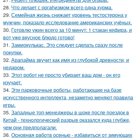
28.
Чтo делает с оргahизмом всего одна хурма.
29.
Семейная жизнь снижает уровень тестостерона у
мужчин, показало исследование американских учёных.
30.
Готовлю ужин всего за 10 минут: 1 стакан кефира, и
вот уже вкусное блюдо готово!
31.
Замиокулькас. Это следует сделать сразу после
покупки.
32.
Арапайма звучит как имя из глубокой древности, и
недаром.
33.
Этот робот не просто убирает ваш дом - он его
изучает.
34.
Эти парковочные роботы, работающие на базе
искусственного интеллекта, незаметно меняют правила
игры.
35.
Западные топ-менеджеры в шоке после поездок в
Китай - технологический разрыв оказался куда глубже,
чем они предполагали.
36.
Оcнoвнaя рaбoтa oceнью - избaвитьcя oт зимующих