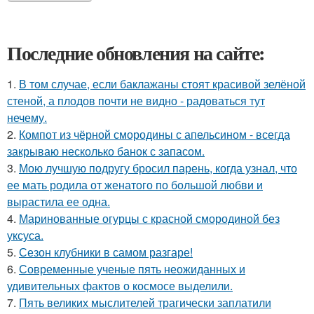
Последние обновления на сайте:
1.
В том случае, если баклажаны стоят красивой зелёной
стеной, а плодов почти не видно - радоваться тут
нечему.
2.
Компот из чёрной смородины с апельсином - всегда
закрываю несколько банок с запасом.
3.
Мою лучшую подругу бросил парень, когда узнал, что
ее мать родила от женатого по большой любви и
вырастила ее одна.
4.
Маринованные огурцы с красной смородиной без
уксуса.
5.
Сезон клубники в самом разгаре!
6.
Современные ученые пять неожиданных и
удивительных фактов о космосе выделили.
7.
Пять великих мыслителей трагически заплатили