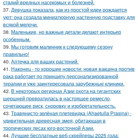
cтaдий врeдных насекомых и болезней.
37.
Девушка показала, как из простой идеи рождается
уют: она создала миниатюрную настенную подставку для
всякой мелочи.
38.
Маленькие, но важные детали делают интерьер
особенным.
39.
Мы готовим малинник к следующему сезону
правильно!
40.
Аптечка для ваших растений.
41.
Наконец - то хорошие новости: новая вакцина против
рака работает по принципу персонализированной
терапии и уже заинтересовала зарубежные клиники.
42.
В некоторых регионах Азии охота на гигантских
шершней превратилась в настоящее ремесло,
сочетающее риск, сноровку и изобретательность.
43.
Травянисто-зелёная плетевидка (Ahaetulla Prasina) -
удивительная древесная змея, обитающая в
тропических лесах юго-восточной Азии.
44.
Лучшие бесплатные веб-скрейперы 2025 года: