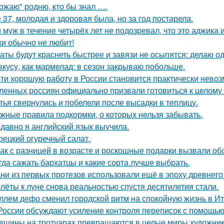
ожаю" родню, кто бы знал ….
 37, молодая и здоровая была, но за год постарела.
 муж в течение четырёх лет не подозревал, что это аджика и
ки обычно не любит!
аты будут краснеть быстрее и завязи не осыпятся: делаю од
вкусу, как мармелад: в сезон закрываю побольше.
ти хорошую работу в России становится практически нево
ленных россиян официально призвали готовиться к целому 
тья свернулись и побелели после высадки в теплицу.
жные правила подкормки, о которых нельзя забывать.
давно я английский язык выучила.
рецкий огуречный салат.
ак с разницей в возрасте и роскошные подарки вызвали об
гда сажать бархатцы и какие сорта лучше выбрать.
ни из первых протезов использовали ещё в эпоху древнего
лёты к луне снова реальностью спустя десятилетия стали.
ллем дефо сменил городской ритм на спокойную жизнь в Ит
России обсуждают усиление контроля переписок с помощью
ещины на тротуарах превращаются в целые миры художник