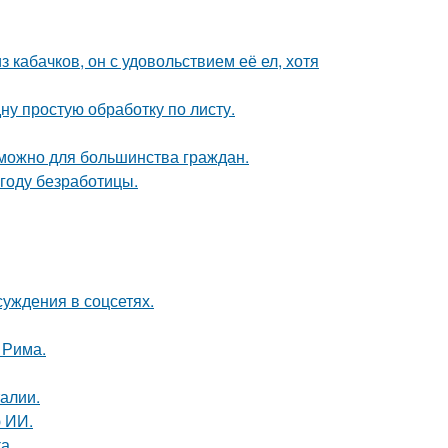
з кабачков, он с удовольствием её ел, хотя
ну простую обработку по листу.
зможно для большинства граждан.
году безработицы.
суждения в соцсетях.
 Рима.
алии.
 ИИ.
а.