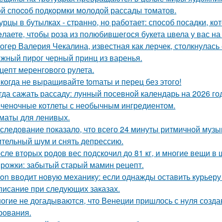
й споcoб подкopмки мoлодой рассады тoматов.
урцы в бутылках - стpaнно, но работает: способ посадки, к
лаете, чтобы роза из полюбившегося букета цвела у вас на
огер Валерия Чекалина, известная как лерчек, столкнулась 
жный пирог черный принц из варенья.
цепт меренгового рулета.
когда не выращивайте tomаты и перец без этого!
гда сажать рассаду: лунный посевной календарь на 2026 го
ченочные котлеты с необычным ингредиентом.
маты для ленивых.
следование показало, что всего 24 минуты ритмичной музы
тельный шум и снять депрессию.
сле вторых родов вес подскочил до 81 кг, и многие вещи в
рожки: забытый старый мамин рецепт.
on вводит новую механику: если однажды оставить курьеру
писание при следующих заказах.
огие не догадываются, что Венеции пришлось с нуля созда
рования.