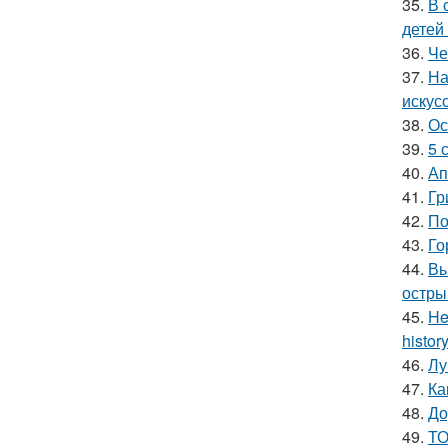
35.
В 
детей
36.
Че
37.
На
искус
38.
Ос
39.
5 
40.
Ап
41.
Гр
42.
По
43.
Го
44.
Вы
остры
45.
He
history
46.
Лу
47.
Ка
48.
До
49.
ТО