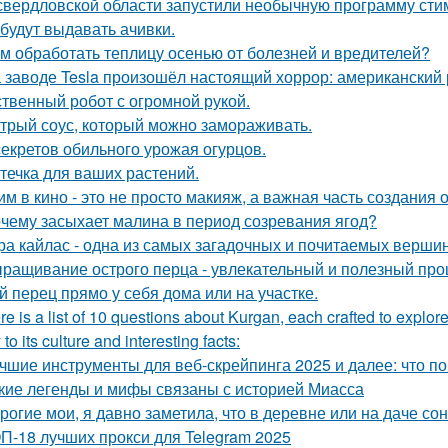
свердловской области запустили необычную программу сти
 будут выдавать ачивки.
м обработать теплицу осенью от болезней и вредителей?
 заводе Tesla произошёл настоящий хоррор: американский р
ственный робот с огромной рукой.
трый соус, который можно замораживать.
секретов обильного урожая огурцов.
течка для ваших растений.
им в кино - это не просто макияж, а важная часть создания 
чему засыхает малина в период созревания ягод?
ра кайлас - одна из самых загадочных и почитаемых вершин
ращивание острого перца - увлекательный и полезный проц
й перец прямо у себя дома или на участке.
re is a list of 10 questions about Kurgan, each crafted to explore
 to its culture and interesting facts:
чшие инструменты для веб-скрейпинга 2025 и далее: что п
кие легенды и мифы связаны с историей Миасса
рогие мои, я давно заметила, что в деревне или на даче со
П-18 лучших прокси для Telegram 2025