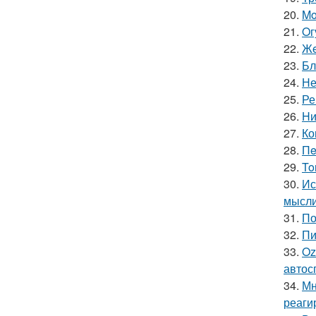
20.
Mo
21.
Oг
22.
Жe
23.
Бл
24.
Не
25.
Ре
26.
Hи
27.
Ко
28.
Пe
29.
To
30.
Ис
мысли
31.
По
32.
Пи
33.
Oz
автос
34.
Мн
реаги