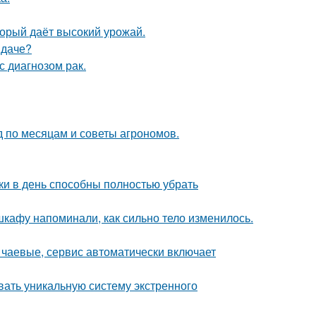
оторый даёт высокий урожай.
 даче?
с диагнозом рак.
д по месяцам и советы агрономов.
ки в день способны полностью убрать
 шкафу напоминали, как сильно тело изменилось.
 чаевые, сервис автоматически включает
вать уникальную систему экстренного