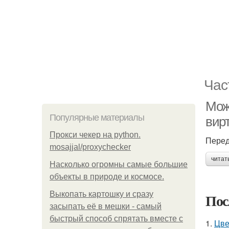
Час
Мож
Популярные материалы
вир
Прокси чекер на python.
Перед
mosajjal/proxychecker
читат
Насколько огромны самые большие
объекты в природе и космосе.
Выкопать картошку и сразу
Пос
засыпать её в мешки - самый
быстрый способ спрятать вместе с
1.
Цве