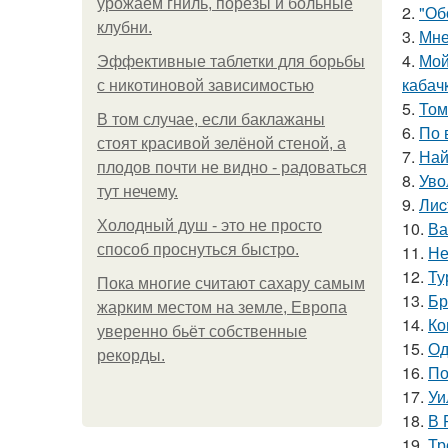
урожаем гниль, порезы и больные
2.
"Об
клубни.
3.
Мне
4.
Мой
Эффективные таблетки для борьбы
кабач
с никотиновой зависимостью
5.
Том
В том случае, если баклажаны
6.
По 
стоят красивой зелёной стеной, а
7.
Най
плодов почти не видно - радоваться
8.
Уво
тут нечему.
9.
Лиc
Холодный душ - это не просто
10.
Ва
способ проснуться быстро.
11.
Не
12.
Ту
Пока многие считают сахару самым
13.
Бр
жарким местом на земле, Европа
14.
Ко
уверенно бьёт собственные
15.
Од
рекорды.
16.
По
17.
Уи
18.
В 
19.
Тр