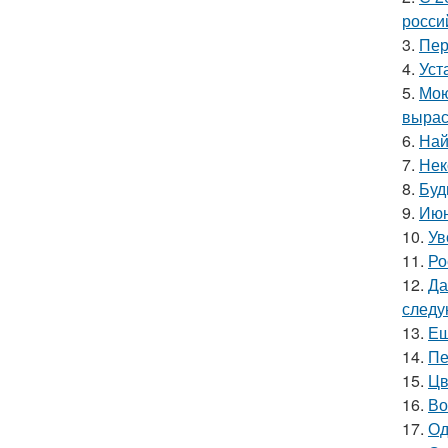
росси
3.
Пер
4.
Уст
5.
Мою
вырас
6.
Най
7.
Нек
8.
Буд
9.
Июн
10.
Ув
11.
Ро
12.
Да
следу
13.
Ещ
14.
Пе
15.
Цв
16.
Во
17.
Од