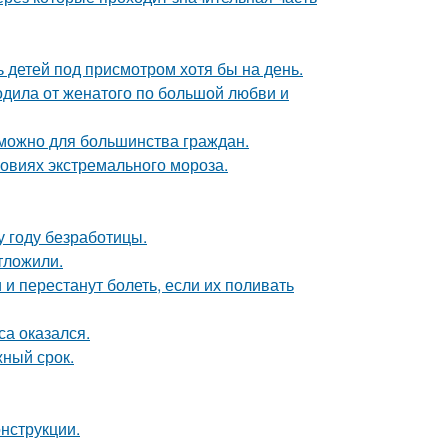
ь детей под присмотром хотя бы на день.
родила от женатого по большой любви и
зможно для большинства граждан.
овиях экстремального мороза.
 году безработицы.
тложили.
и перестанут болеть, если их поливать
а оказался.
жный срок.
нструкции.