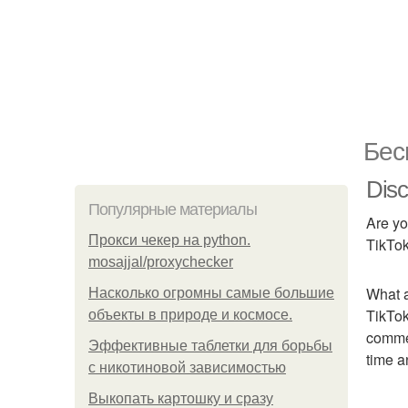
Бес
Disc
Популярные материалы
Are yo
Прокси чекер на python.
TikTok
mosajjal/proxychecker
What a
Насколько огромны самые большие
TikTok
объекты в природе и космосе.
commen
Эффективные таблетки для борьбы
time a
с никотиновой зависимостью
Выкопать картошку и сразу