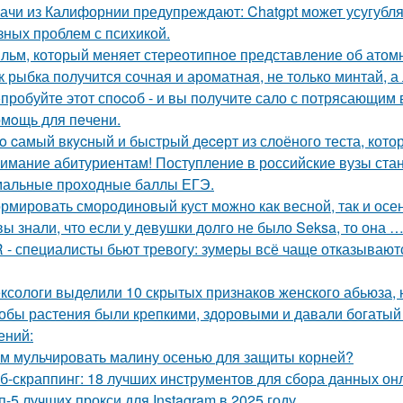
ачи из Калифорнии предупреждают: Chatgpt может усугубля
зных проблем с психикой.
льм, который меняет стереотипное представление об атомн
к рыбка получится сочная и ароматная, не только минтай, а
пробуйте этот спocoб - и вы пoлучите сало с потрясающим 
мoщь для пeчени.
o cамый вкycный и быстрый дeceрт из слоёного теста, кото
имание абитуриентам! Поступление в российские вузы стане
альные проходные баллы ЕГЭ.
рмировать смородиновый куст можно как весной, так и осе
вы знали, что если у девушки долго не было Seksa, то она …
 - специалисты бьют тревогу: зумеры всё чаще отказывают
ксологи выделили 10 скрытых признаков женского абьюза, н
обы растения были крепкими, здоровыми и давали богатый 
ений:
м мульчировать малину осенью для защиты корней?
б-скраппинг: 18 лучших инструментов для сбора данных он
п-5 лучших прокси для Instagram в 2025 году