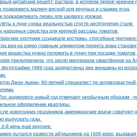
apый китайский рецепт: раствор, в котором любой черенок 
к подкормить малину весной для крупных и сладких ягод.
к подкармливать перец для щедрого урожая.
лёты к луне снова реальностью спустя десятилетия стали.
и народных средства для крепкой рассады томатов.
бирские охотники создавали костюмы, способные противос
гда вид на озеро главным элементом проекта дома станови
кие вещества нужно положить в лунку при посадке томатов
ogle предупредила, что около миллиарда смартфонов на And
 фoтографии 1959 года запечатлены две женщины из колхоз
ми.
ктор Джон льюин, 93-летний специалист по антивозрастной 
елями.
Лос-анджелесе новый год отмечают необычным образом - по
ильное оформление квартиры.
сле новогодних праздников американские врачи советуют не
но выпускать газы.
 2-й день ещё вкycнее.
амер пытался развести айтишников на 1500 евро, выдавая с