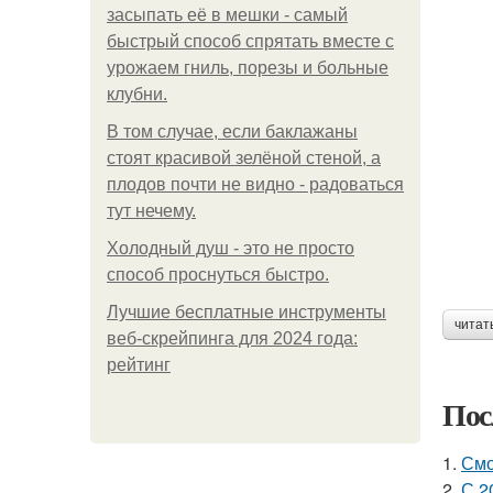
засыпать её в мешки - самый
быстрый способ спрятать вместе с
урожаем гниль, порезы и больные
клубни.
В том случае, если баклажаны
стоят красивой зелёной стеной, а
плодов почти не видно - радоваться
тут нечему.
Холодный душ - это не просто
способ проснуться быстро.
Лучшие бесплатные инструменты
читат
веб-скрейпинга для 2024 года:
рейтинг
Пос
1.
Смо
2.
С 2