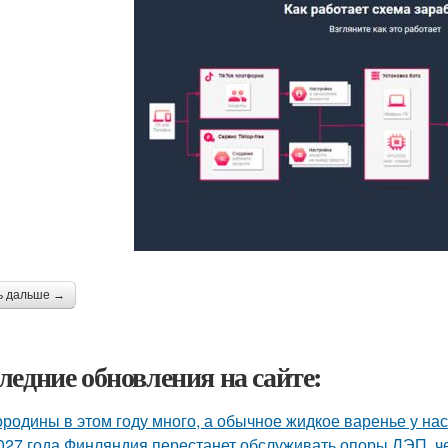
ь дальше →
ледние обновления на сайте:
родины в этом году много, а обычное жидкое варенье у нас 
027 года Финляндия перестанет обслуживать опоры ЛЭП, че