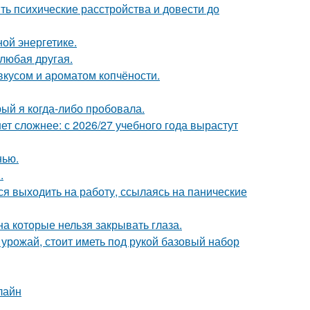
ть психические расстройства и довести до
ой энергетике.
 любая другая.
вкусом и ароматом копчёности.
рый я когда-либо пробовала.
т сложнее: с 2026/27 учебного года вырастут
нью.
.
ся выходить на работу, ссылаясь на панические
а которые нельзя закрывать глаза.
урожай, стоит иметь под рукой базовый набор
лайн