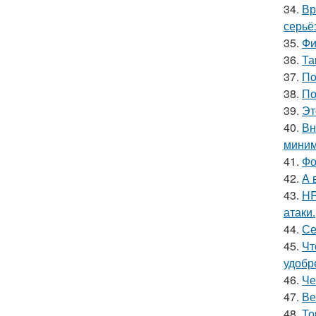
34.
Вр
серьё
35.
Фи
36.
Та
37.
Пo
38.
По
39.
Эт
40.
Вн
миним
41.
Фо
42.
А 
43.
HR
атаки.
44.
Се
45.
Чт
удобр
46.
Че
47.
Ве
48.
То