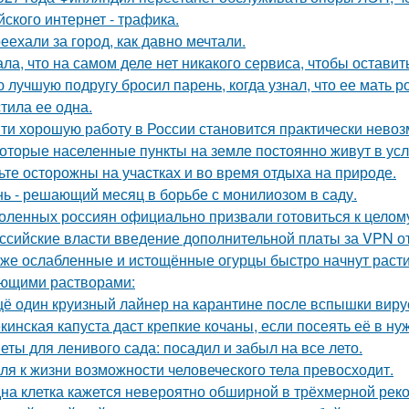
йского интернет - трафика.
еехали за город, как давно мечтали.
ала, что на самом деле нет никакого сервиса, чтобы оставит
 лучшую подругу бросил парень, когда узнал, что ее мать 
тила ее одна.
ти хорошую работу в России становится практически нево
оторые населенные пункты на земле постоянно живут в усл
ьте осторожны на участках и во время отдыха на природе.
ь - решающий месяц в борьбе с монилиозом в саду.
оленных россиян официально призвали готовиться к целому
ссийские власти введение дополнительной платы за VPN о
же ослабленные и истощённые огурцы быстро начнут расти 
ющими растворами:
ё один круизный лайнер на карантине после вспышки вирус
кинская капуста даст крепкие кочаны, если посеять её в ну
еты для ленивого сада: посадил и забыл на все лето.
ля к жизни возможности человеческого тела превосходит.
на клетка кажется невероятно обширной в трёхмерной реко