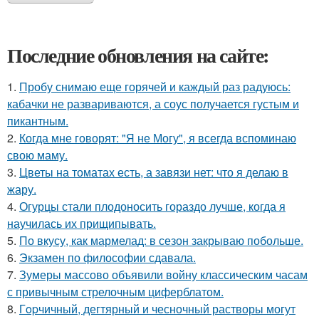
Последние обновления на сайте:
1.
Пробу снимаю еще горячей и каждый раз радуюсь:
кабачки не развариваются, а соус получается густым и
пикантным.
2.
Когда мне говорят: "Я не Могу", я всегда вспоминаю
свою маму.
3.
Цветы на томатах есть, а завязи нет: что я делаю в
жару.
4.
Огурцы стали плодоносить гораздо лучше, когда я
научилась их прищипывать.
5.
По вкусу, как мармелад: в сезон закрываю побольше.
6.
Экзамен по философии сдавала.
7.
Зумеры массово объявили войну классическим часам
с привычным стрелочным циферблатом.
8.
Гopчичный, дегтярный и чесночный растворы могут