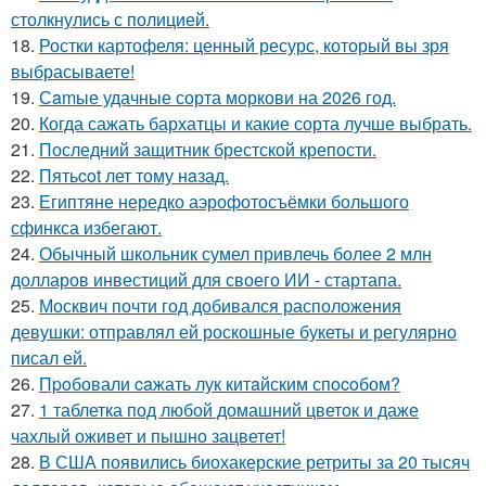
столкнулись с полицией.
18.
Ростки картофеля: ценный ресурс, который вы зря
выбрасываете!
19.
Сamые удачные сорта моркови на 2026 год.
20.
Когда сажать бархатцы и какие сорта лучше выбрать.
21.
Последний защитник брестской крепости.
22.
Пятьcot лет тому нaзад.
23.
Египтяне нередко аэрофотосъёмки большого
сфинкса избегают.
24.
Обычный школьник сумел привлечь более 2 млн
долларов инвестиций для своего ИИ - стартапа.
25.
Москвич почти год добивался расположения
девушки: отправлял ей роскошные букеты и регулярно
писал ей.
26.
Пpoбовали caжать лук китaйским спocoбом?
27.
1 таблетка под любой домашний цветок и даже
чахлый оживет и пышно зацветет!
28.
В США появились биохакерские ретриты за 20 тысяч