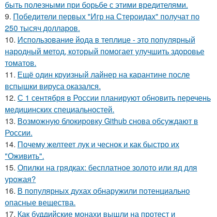
быть полезными при борьбе с этими вредителями.
9.
Победители первых "Игр на Стероидах" получат по
250 тысяч долларов.
10.
Использование йода в теплице - это популярный
народный метод, который помогает улучшить здоровье
томатов.
11.
Ещё один круизный лайнер на карантине после
вспышки вируса оказался.
12.
С 1 сентября в России планируют обновить перечень
медицинских специальностей.
13.
Возможную блокировку Github снова обсуждают в
России.
14.
Почему желтеет лук и чеснок и как быстро их
"Оживить".
15.
Опилки на грядках: бесплатное золото или яд для
урожая?
16.
В популярных духах обнаружили потенциально
опасные вещества.
17.
Как буддийские монахи вышли на протест и