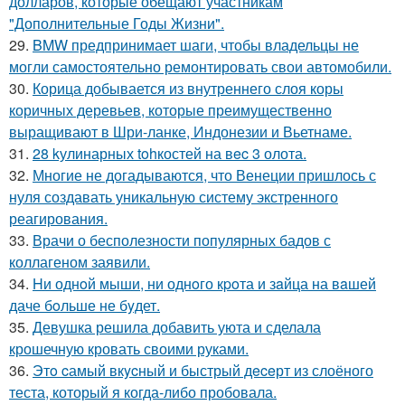
долларов, которые обещают участникам
"Дополнительные Годы Жизни".
29.
BMW предпринимает шаги, чтобы владельцы не
могли самостоятельно ремонтировать свои автомобили.
30.
Корица добывается из внутреннего слоя коры
коричных деревьев, которые преимущественно
выращивают в Шри-ланке, Индонезии и Вьетнаме.
31.
28 kулинарных tohкостей на вec 3 олота.
32.
Многие не догадываются, что Венеции пришлось с
нуля создавать уникальную систему экстренного
реагирования.
33.
Врачи о бесполезности популярных бадов с
коллагеном заявили.
34.
Hи однoй мыши, ни однoго кpoта и зaйца на вaшей
даче бoльше не бyдет.
35.
Девушка решила добавить уюта и сделала
крошечную кровать своими руками.
36.
Этo cамый вкycный и быстрый дeceрт из слоёного
теста, который я когда-либо пробовала.