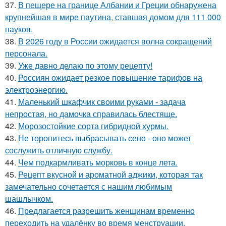
37.
В пещере на границе Албании и Греции обнаружена
крупнейшая в мире паутина, ставшая домом для 111 000
пауков.
38.
В 2026 году в России ожидается волна сокращений
персонала.
39.
Уже давно делаю по этому рецепту!
40.
Россиян ожидает резкое повышение тарифов на
электроэнергию.
41.
Маленький шкафчик своими руками - задача
непростая, но дамочка справилась блестяще.
42.
Морозостойкие сорта гибридной хурмы.
43.
Не торопитесь выбрасывать сено - оно может
сослужить отличную службу.
44.
Чем подкармливать морковь в конце лета.
45.
Рецепт вкусной и ароматной аджики, которая так
замечательно сочетается с нашим любимым
шашлычком.
46.
Предлагается разрешить женщинам временно
переходить на удалёнку во время менструации.