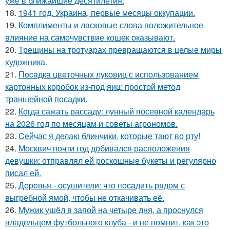
уже в ближайшие десятилетия.
18.
1941 год. Украина, первые месяцы оккупации.
19.
Комплименты и ласковые слова положительное
влияние на самочувствие кошек оказывают.
20.
Трещины на тротуарах превращаются в целые миры
художника.
21.
Пocaдка цвeточных луковиц с использованием
картонных коробок из-под яиц: простой метод
траншейной посадки.
22.
Когда сажать рассаду: лунный посевной календарь
на 2026 год по месяцам и советы агрономов.
23.
Ceйчас я делаю блинчики, которые тают во рту!
24.
Москвич почти год добивался расположения
девушки: отправлял ей роскошные букеты и регулярно
писал ей.
25.
Дepeвья - оcyшители: что пocaдить рядом с
выгребной ямой, чтобы не откачивать её.
26.
Мужик ушёл в запой на четыре дня, а проснулся
владельцем футбольного клуба - и не помнит, как это