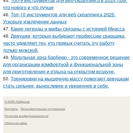
45.
Топ-9 инструментов для веб-скраппинга в 2025 году:
что нового и что лучше
46.
Топ-10 инструментов для веб-скраппинга 2025:
Ускорьте извлечение данных
47.
Какие легенды и мифы связаны с историей Миасса
48.
Девушки, которые выбирают профессию сварщика,
часто удивляют тех, кто привык считать эту работу
только мужской.
49.
Модульная зона барбекю - это современное решение
для организации комфортной и функциональной зоны
для приготовления и отдыха на открытом воздухе.
50.
Тренировки на мышечную массу помогают девушкам
стать сильнее, выносливее и увереннее в себе.
© 2026 Лайфхаки
Контакты
Пользовательское соглашение
Политика конфидециальности
Обратная связь