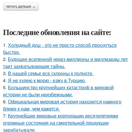
читать дальше →
Последние обновления на сайте:
1.
Холодный душ - это не просто способ проснуться
быстро.
2.
Будущее вселенной через миллионы и миллиарды лет
таит захватывающие тайны.
3.
В нашей семье все склонны к полноте.
4.
Я не худею к морю - езжу в Турцию.
5.
Большинство крупнейших катастроф в мировой
истории не были неизбежными.
6.
Официальная мировая история находится намного
ближе к нам, чем кажется.
7.
Крупнейшие мировые корпорации десятилетиями
огромные состояния на смертельной продукции
зарабатывали.