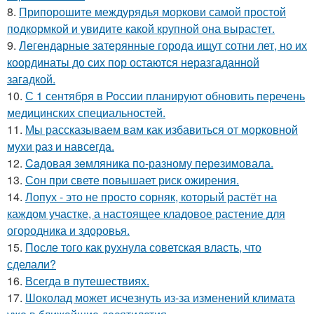
8.
Припорошите междурядья моркови самой простой
подкормкой и увидите какой крупной она вырастет.
9.
Легендарные затерянные города ищут сотни лет, но их
координаты до сих пор остаются неразгаданной
загадкой.
10.
С 1 сентября в России планируют обновить перечень
медицинских специальностей.
11.
Мы рассказываем вам как избавиться от морковной
мухи раз и навсегда.
12.
Caдовая зeмляника по-разному перeзимовала.
13.
Сон при свете повышает риск ожирения.
14.
Лопух - это не просто сорняк, который растёт на
каждом участке, а настоящее кладовое растение для
огородника и здоровья.
15.
После того как рухнула советская власть, что
сделали?
16.
Всегда в путешествиях.
17.
Шоколад может исчезнуть из-за изменений климата