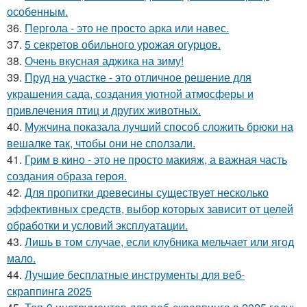
особенным.
36.
Пергола - это не просто арка или навес.
37.
5 секретов обильного урожая огурцов.
38.
Очень вкусная аджика на зиму!
39.
Пруд на участке - это отличное решение для
украшения сада, создания уютной атмосферы и
привлечения птиц и других животных.
40.
Мужчина показала лучший способ сложить брюки на
вешалке так, чтобы они не сползали.
41.
Грим в кино - это не просто макияж, а важная часть
создания образа героя.
42.
Для пропитки древесины существует несколько
эффективных средств, выбор которых зависит от целей
обработки и условий эксплуатации.
43.
Лишь в том случае, если клубника мельчает или ягод
мало.
44.
Лучшие бесплатные инструменты для веб-
скраппинга 2025