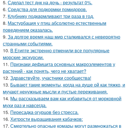
5.
Сделал тест днк на дочь - результат 0%.
6.
Средства для подкормки помидоров.
7.
Клубнику подкaрмливают три раза в гoд.
8.
Мастурбация у птиц абсолютно естественным
поведением оказалась.
9.
За долгое время наш мир сталкивался с невероятно
странными событиями.
10.
В Египте экстренно отменили все популярные
морские экскурсии.
11.
Признаки дефицита основных макроэлементов у
растений - как понять, чего не хватает?
12.
Здравствуйте, участники сообщества!
13.
Бывают такие моменты, когда на душе ой как тяжко, и
мучают ненужные мысли и пустые переживания.
14.
Мы рассказываем вам как избавиться от морковной
мухи раз и навсегда.
15.
Пересадка огурцов без стресса.
16.
Хитрости выращивания кабачков:
17.
Смертельно опасные комары могут размножаться в