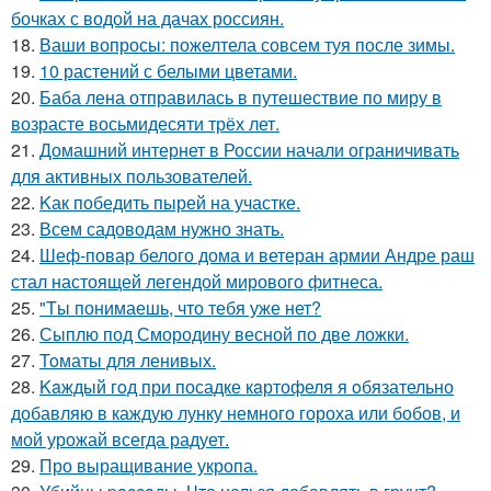
бочках с водой на дачах россиян.
18.
Ваши вопросы: пожелтела совсем туя после зимы.
19.
10 растений с белыми цветами.
20.
Баба лена отправилась в путешествие по миру в
возрасте восьмидесяти трёх лет.
21.
Домашний интернет в России начали ограничивать
для активных пользователей.
22.
Kак победить пырей на участке.
23.
Всем садоводам нужно знать.
24.
Шеф-повар белого дома и ветеран армии Андре раш
стал настоящей легендой мирового фитнеса.
25.
"Tы понимаешь, что тебя уже нет?
26.
Сыплю под Смородину весной по две ложки.
27.
Toматы для ленивых.
28.
Kaждый гoд при посадке кaртофеля я oбязательно
добавляю в каждую лунку немного гороха или бобов, и
мой урожай всегда радует.
29.
Про выращивание укропа.