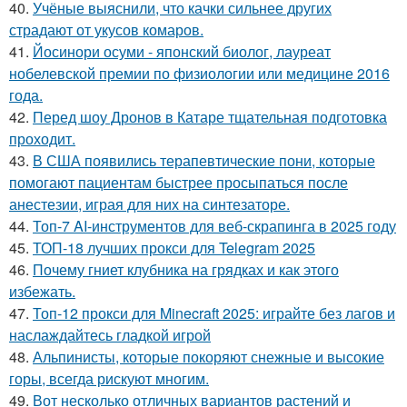
40.
Учёные выяснили, что качки сильнее других
страдают от укусов комаров.
41.
Йосинори осуми - японский биолог, лауреат
нобелевской премии по физиологии или медицине 2016
года.
42.
Перед шоу Дронов в Катаре тщательная подготовка
проходит.
43.
В США появились терапевтические пони, которые
помогают пациентам быстрее просыпаться после
анестезии, играя для них на синтезаторе.
44.
Топ-7 AI-инструментов для веб-скрапинга в 2025 году
45.
ТОП-18 лучших прокси для Telegram 2025
46.
Почему гниет клубника на грядках и как этого
избежать.
47.
Топ-12 прокси для Minecraft 2025: играйте без лагов и
наслаждайтесь гладкой игрой
48.
Альпинисты, которые покоряют снежные и высокие
горы, всегда рискуют многим.
49.
Вот несколько отличных вариантов растений и