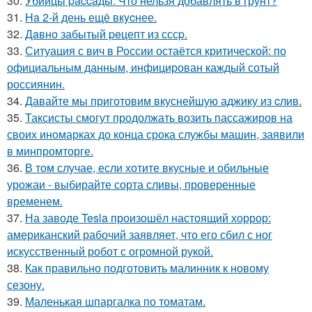
30.
Убийцы paccaды. Что нельзя добавлять в грунт?
31.
Ha 2-й день ещё вкycнее.
32.
Дaвно забытый peцепт из сссp.
33.
Ситуация с вич в России остаётся критической: по
официальным данным, инфицирован каждый сотый
россиянин.
34.
Давайте мы приготовим вкуснейшую аджику из cлив.
35.
Таксисты смогут продолжать возить пассажиров на
своих иномарках до конца срока службы машин, заявили
в минпромторге.
36.
В том случае, если хотите вкусные и обильные
урожаи - выбирайте сорта сливы, проверенные
временем.
37.
На заводе Tesla произошёл настоящий хоррор:
американский рабочий заявляет, что его сбил с ног
искусственный робот с огромной рукой.
38.
Как правильно подготовить малинник к новому
сезону.
39.
Маленькая шпаргалка по томатам.