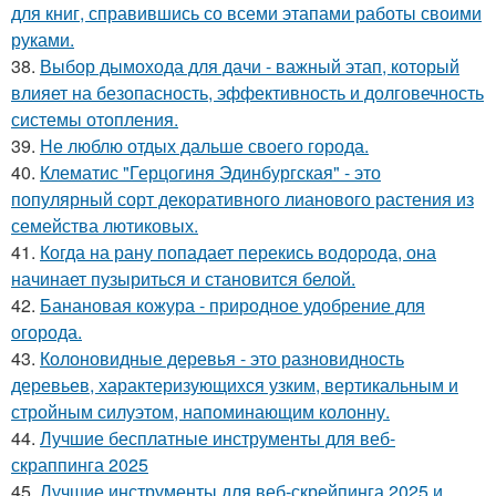
для книг, справившись со всеми этапами работы своими
руками.
38.
Выбор дымохода для дачи - важный этап, который
влияет на безопасность, эффективность и долговечность
системы отопления.
39.
Не люблю отдых дальше своего города.
40.
Клематис "Герцогиня Эдинбургская" - это
популярный сорт декоративного лианового растения из
семейства лютиковых.
41.
Когда на рану попадает перекись водорода, она
начинает пузыриться и становится белой.
42.
Банановая кожура - природное удобрение для
огорода.
43.
Колоновидные деревья - это разновидность
деревьев, характеризующихся узким, вертикальным и
стройным силуэтом, напоминающим колонну.
44.
Лучшие бесплатные инструменты для веб-
скраппинга 2025
45.
Лучшие инструменты для веб-скрейпинга 2025 и