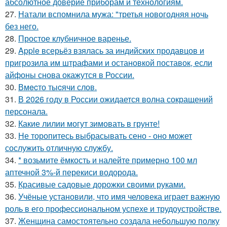
абсолютное доверие приборам и технологиям.
27.
Натали вспомнила мужа: "третья новогодняя ночь
без него.
28.
Простое клубничное варенье.
29.
Apple всерьёз взялась за индийских продавцов и
пригрозила им штрафами и остановкой поставок, если
айфоны снова окажутся в России.
30.
Вмecто тыcячи слов.
31.
В 2026 году в России ожидается волна сокращений
персонала.
32.
Какие лилии могут зимовать в грунте!
33.
Не торопитесь выбрасывать сено - оно может
сослужить отличную службу.
34.
* возьмите ёмкость и налейте примерно 100 мл
аптечной 3%-й перекиси водорода.
35.
Красивые садовые дорожки своими руками.
36.
Учёные установили, что имя человека играет важную
роль в его профессиональном успехе и трудоустройстве.
37.
Женщина самостоятельно создала небольшую полку