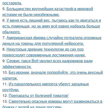
постарела.
5.
Большинство крупнейших катастроф в мировой
истории не были неизбежными.
6.
У меня есть лишний вес, пытаюсь как-то двигаться и
есть поменьше, но за зиму всё равно набрала больше
обычного.
7.
Американская фирма случайно потратила огромные
деньги на токены для популярной нейросети.
8.
Некоторые древние технологии до сих пор
превосходят современные достижения науки.
9.
Сервис такси Bolt уволил всех кадровиков ради
эффективности.
10.
Без иронии, вначале попробуйте, это очень вкусный
напиток.
11.
Из параллельного импорта уберут западные
ноутбуки.
12.
Препараты от болезней томатов!
13.
Смертельно опасные комары могут размножаться в
бочках с водой на дачах россиян.