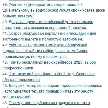
39.
Учёные из университета эмори пришли к
удивительному выводу: собаки любят своих хозяев даже
больше, чем еду.
40.
Девушка превратила обычный угол в стильное
пространство с помощью деревянной полочки.
41.
Остров оборудован вертолётной площадкой для
экстренного вылета и полностью автономен.
42.
Учёные из пермского политеха обнаружили
радиацию в китайских гибридных автомобилях,
превышающую норму в восемь раз.
43.
Топ-10 бесплатных веб-скрейперов 2025: выбор
профессионалов
44.
Что такое веб-скрейпинг в 2025 году: Основные
области применения
45.
Девушки, которые выбирают профессию сварщика,
часто удивляют тех, кто привык считать эту работу
только мужской.
46.
Почему гниет клубника на грядках и как этого