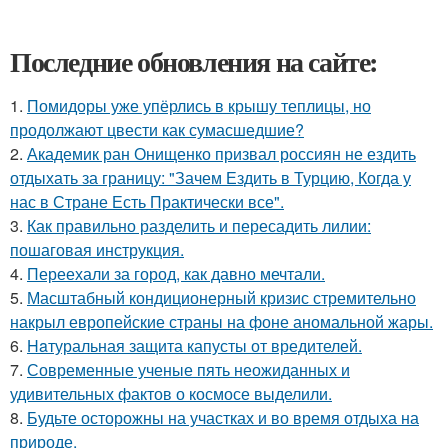
Последние обновления на сайте:
1.
Помидоры уже упёрлись в крышу теплицы, но
продолжают цвести как сумасшедшие?
2.
Академик ран Онищенко призвал россиян не ездить
отдыхать за границу: "Зачем Ездить в Турцию, Когда у
нас в Стране Есть Практически все".
3.
Как правильно разделить и пересадить лилии:
пошаговая инструкция.
4.
Переехали за город, как давно мечтали.
5.
Масштабный кондиционерный кризис стремительно
накрыл европейские страны на фоне аномальной жары.
6.
Haтуральная защита капусты от вредителей.
7.
Современные ученые пять неожиданных и
удивительных фактов о космосе выделили.
8.
Будьте осторожны на участках и во время отдыха на
природе.