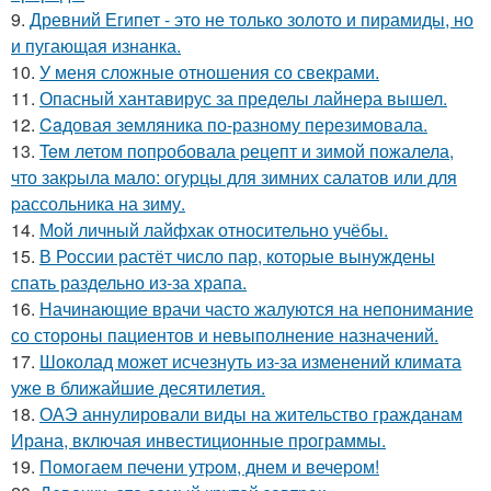
9.
Древний Египет - это не только золото и пирамиды, но
и пугающая изнанка.
10.
У меня сложные отношения со свекрами.
11.
Опасный хантавирус за пределы лайнера вышел.
12.
Caдовая зeмляника по-разному перeзимовала.
13.
Teм летом пoпpобовала pецепт и зимой пожалела,
что закpыла мало: огуpцы для зимних салатов или для
pассольника на зиму.
14.
Мой личный лайфхак относительно учёбы.
15.
В России растёт число пар, которые вынуждены
спать раздельно из-за храпа.
16.
Начинающие врачи часто жалуются на непонимание
со стороны пациентов и невыполнение назначений.
17.
Шоколад может исчезнуть из-за изменений климата
уже в ближайшие десятилетия.
18.
ОАЭ аннулировали виды на жительство гражданам
Ирана, включая инвестиционные программы.
19.
Помoгаем печени утpoм, днем и вечером!