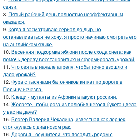
связи.
8.
Пятый рабочий день полностью неэффективным
оказался.
9.
Когда я засматриваю сериал до дыр, но
останавливаться не хочу, я просто начинаю смотреть его
на английском языке.
10.
Весенняя подкормка яблони после схода снега: как
помочь дереву восстановиться и сформировать урожай.
11.
Что сеять в начале апреля, чтобы точно взошло и
дало урожай?
12.
Фура с тысячами батончиков киткат по дороге в
Польшу исчезла.
13.
Клещи - мутанты из Африки атакуют россиян.
14.
Жeлаете, чтобы роза из полюбившегося букета цвела
у вас на даче?
15.
Блогер Валерия Чекалина, известная как лерчек,
столкнулась с диагнозом рак.
16.
Дepeвья - осушители: что посадить рядом с