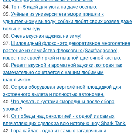
34.
Топ - 5 идей для уюта на даче осенью.
35.
Учёные из университета эмори пришли к
удивительному выводу: собаки любят своих хозяев даже
больше, чем еду.
36.
Очень вкусная аджика на зиму!
37.
Шиловидный флокс - это декоративное многолетнее
растение из семейства флоксовых (Saxifragaceae),
известное своей яркой и пышной цветочной кистью.
38.
Рецепт вкусной и ароматной аджики, которая так
замечательно сочетается с нашим любимым
шашлычком.
39.
Остров оборудован вертолётной площадкой для
экстренного вылета и полностью автономен.
40.
Что делать с кустами смородины после сбора
урожая?
41.
От победы над онкологией - к одной из самых
впечатляющих сделок за всю историю шоу Shark Tank.
42.
Гора кайлас - одна из самых загадочных и