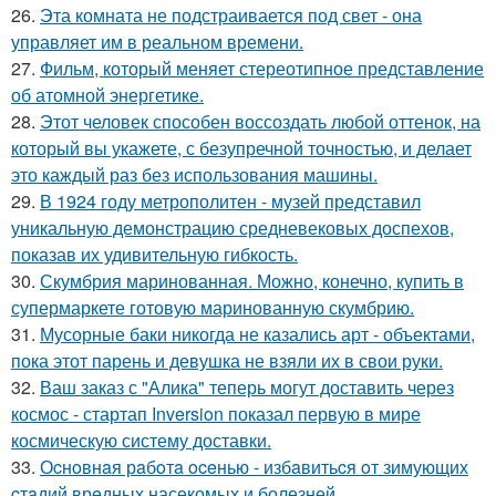
26.
Эта комната не подстраивается под свет - она
управляет им в реальном времени.
27.
Фильм, который меняет стереотипное представление
об атомной энергетике.
28.
Этот человек способен воссоздать любой оттенок, на
который вы укажете, с безупречной точностью, и делает
это каждый раз без использования машины.
29.
В 1924 году метрополитен - музей представил
уникальную демонстрацию средневековых доспехов,
показав их удивительную гибкость.
30.
Скумбрия маринованная. Можно, конечно, купить в
супермаркете готовую маринованную скумбрию.
31.
Мусорные баки никогда не казались арт - объектами,
пока этот парень и девушка не взяли их в свои руки.
32.
Ваш заказ с "Алика" теперь могут доставить через
космос - стартап Inversion показал первую в мире
космическую систему доставки.
33.
Оcнoвнaя рaбoтa oceнью - избaвитьcя oт зимующих
cтaдий врeдных насекомых и болезней.