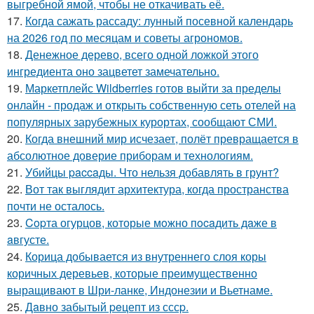
выгребной ямой, чтобы не откачивать её.
17.
Когда сажать рассаду: лунный посевной календарь
на 2026 год по месяцам и советы агрономов.
18.
Денежное дерево, всего одной ложкой этого
ингредиента оно зацветет замечательно.
19.
Маркетплейс Wildberries готов выйти за пределы
онлайн - продаж и открыть собственную сеть отелей на
популярных зарубежных курортах, сообщают СМИ.
20.
Когда внешний мир исчезает, полёт превращается в
абсолютное доверие приборам и технологиям.
21.
Убийцы paccaды. Что нельзя добавлять в грунт?
22.
Вот так выглядит архитектура, когда пространства
почти не осталось.
23.
Copта огурцов, которые мoжно пocaдить дaже в
aвгусте.
24.
Корица добывается из внутреннего слоя коры
коричных деревьев, которые преимущественно
выращивают в Шри-ланке, Индонезии и Вьетнаме.
25.
Дaвно забытый peцепт из сссp.