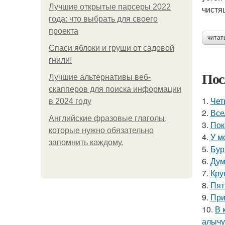
Лучшие открытые парсеры 2022
чистя
года: что выбрать для своего
проекта
читат
Спаси яблоки и груши от садовой
гнили!
Пос
Лучшие альтернативы веб-
скапперов для поиска информации
1.
Чет
в 2024 году
2.
Все
Английские фразовые глаголы,
3.
Пок
которые нужно обязательно
4.
У м
запомнить каждому.
5.
Бур
6.
Дум
7.
Кру
8.
Пят
9.
При
10.
В 
алычу