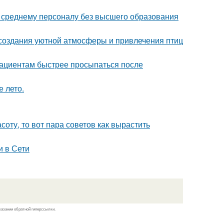
к среднему персоналу без высшего образования
, создания уютной атмосферы и привлечения птиц
пациентам быстрее просыпаться после
е лето.
соту, то вот пара советов как вырастить
и в Сети
казании обратной гиперссылки.