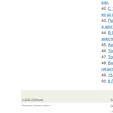
еду.
42.
С 
из-за
43.
Пр
и дру
44.
В 
анест
45.
Ар
46.
То
47.
То
48.
Вн
гиган
49.
15
50.
8 
© 2026 Лайфхаки
К
П
Маленькие, полезные хитрости
г.