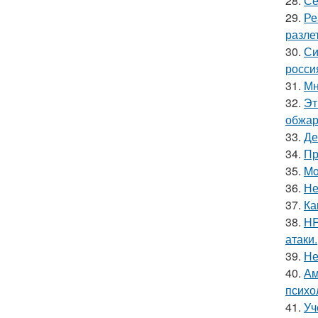
28.
Се
29.
Ре
разлет
30.
Си
росси
31.
Мн
32.
Эт
обжари
33.
Де
34.
Пр
35.
Mo
36.
Не
37.
Ка
38.
HR
атаки.
39.
Не
40.
Ам
психо
41.
Уч