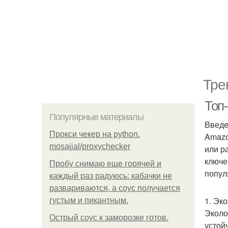
Тре
Топ
Популярные материалы
Введ
Прокси чекер на python.
Amazo
mosajjal/proxychecker
или р
ключе
Пробу снимаю еще горячей и
попул
каждый раз радуюсь: кабачки не
развариваются, а соус получается
1. Эк
густым и пикантным.
Эколо
Острый соус к заморозке готов.
устой