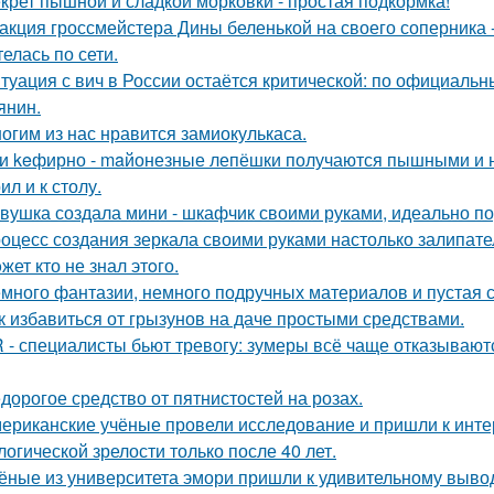
крет пышной и сладкой морковки - простая подкормка!
акция гроссмейстера Дины беленькой на своего соперника -
елась по сети.
туация с вич в России остаётся критической: по официал
янин.
огим из нас нравится замиокулькаса.
и keфирно - maйонезные лепёшки получаются пышными и н
л и к столу.
вушка создала мини - шкафчик своими руками, идеально по
оцесс создания зеркала своими руками настолько залипател
жет кто не знал этoго.
много фантазии, немного подручных материалов и пустая с
к избавиться от грызунов на даче простыми средствами.
 - специалисты бьют тревогу: зумеры всё чаще отказывают
дорогое средство от пятнистостей на розах.
ериканские учёные провели исследование и пришли к инт
логической зрелости только после 40 лет.
ёные из университета эмори пришли к удивительному вывод