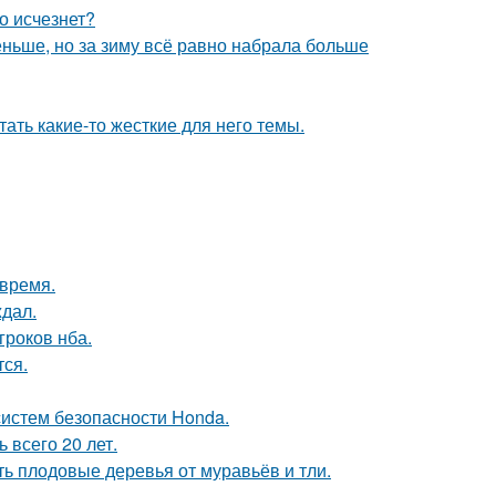
о исчезнет?
еньше, но за зиму всё равно набрала больше
ать какие-то жесткие для него темы.
овремя.
ждал.
гроков нба.
тся.
систем безопасности Honda.
всего 20 лет.
ть плодовые деревья от муравьёв и тли.