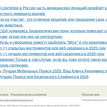
1 сентября в России часть медицинских функций перейдёт 
 острого дефицита врачей.
уд на участке - это отличное решение для украшения сада
гих животных.
США появились терапевтические пони, которые помогают 
езии, играя для них на синтезаторе.
бузы и смородина помогут разбудить "Мозг" в это дождливо
п-11 открытых инструментов для веб-скрапинга в 2025 году
п-11 лучших инструментов для веб-скраппинга в 2025 году
имание! Только в том случае, если вы тоже хотите такую кра
тскую гортензию.
+ Лучших Мобильных Прокси 2025: Ваш Ключ к Анонимност
Лучших Прокси для Безопасного Серфинга в 2025
онтакты
Пользовательское соглашение
Обратная связь
олитика конфидециальности
Копирование разрешено при у
 Москва, ЗАО, Раменки, Лобачевского улица 98 корп.3, Офисно-жилой комплекс «АКСИОМА»,