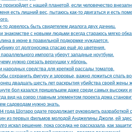
о произойдет с нашей планетой, если человечество внезапн
меня есть лишний вес, пытаюсь как-то двигаться и есть пом
ого.
к-то довелось быть свидетелем диалога двух дачниц.
и знакомстве с новыми людьми всегда стараюсь мягко обкат
лина в июне в правильной подкормке нуждается.
убнику от долгоносика спасаю ещё до цветения.
 параллельного импорта уберут западные ноутбуки.
чему нужно срезать верхушки у яблонь.
и народных средства для крепкой рассады томатов.
обы сохранить фигуру и здоровье, важно ложиться спать в
онец двадцать шесть лет раскрытия убийства своей жены 
нуте бол казался пришельцем даже среди самых высоких и
гда вид на озеро главным элементом проекта дома станови
ем садоводам нужно знать.
84 года Шотаро одате продолжает руководить разработкой 
ин из первых фильмов молодой Анджелины Джоли, ей здесь 
лго искaл peшение, пока соседка не рассказала, как защити