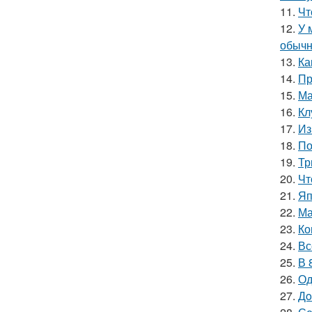
11.
Чт
12.
У 
обычн
13.
Ка
14.
Пр
15.
Ма
16.
Кл
17.
Из
18.
По
19.
Тр
20.
Чт
21.
Яп
22.
Ма
23.
Ко
24.
Вс
25.
В 
26.
Од
27.
Дo