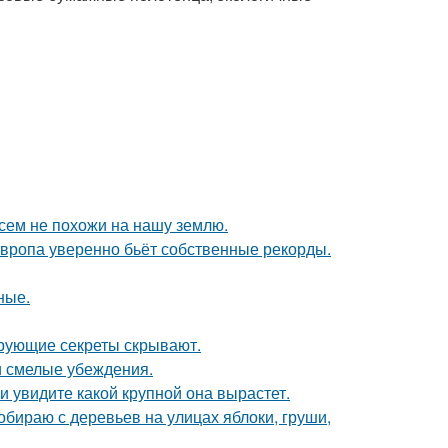
сем не похожи на нашу землю.
Европа уверенно бьёт собственные рекорды.
ные.
рующие секреты скрывают.
и смелые убеждения.
 увидите какой крупной она вырастет.
собираю с деревьев на улицах яблоки, груши,