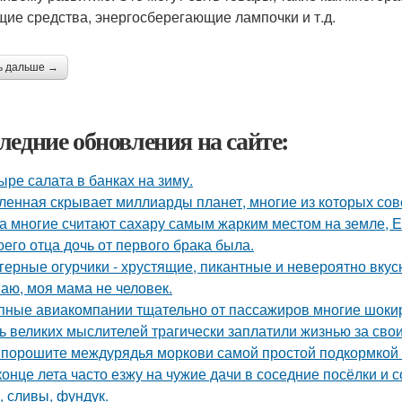
щие средства, энергосберегающие лампочки и т.д.
ь дальше →
ледние обновления на сайте:
ыре салата в банках на зиму.
ленная скрывает миллиарды планет, многие из которых сов
а многие считают сахару самым жарким местом на земле, 
оего отца дочь от первого брака была.
герные огурчики - хрустящие, пикантные и невероятно вкус
аю, моя мама не человек.
пные авиакомпании тщательно от пассажиров многие шоки
ь великих мыслителей трагически заплатили жизнью за сво
порошите междурядья моркови самой простой подкормкой и
конце лета часто езжу на чужие дачи в соседние посёлки и 
, сливы, фундук.