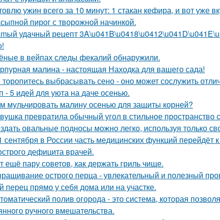
товлю ужин всего за 10 минут: 1 стакан кефира, и вот уже в
сыпной пирог с творожной начинкой.
mый удачный рецепт 3A\u041B\u0418\u0412\u041D\u041E\u04
о!
ёные в вейпах следы фекалий обнаружили.
рпурная малина - настоящая Находка для вашего сада!
 торопитесь выбрасывать сено - оно может сослужить отли
п - 5 идей для уюта на даче осенью.
м мульчировать малину осенью для защиты корней?
вушка превратила обычный угол в стильное пространство 
здать овальные подносы можно легко, используя только сво
1 сентября в России часть медицинских функций перейдёт 
 острого дефицита врачей.
т ещё пару советов, как держать гриль чище.
ращивание острого перца - увлекательный и полезный проц
й перец прямо у себя дома или на участке.
томатический полив огорода - это система, которая позвол
янного ручного вмешательства.