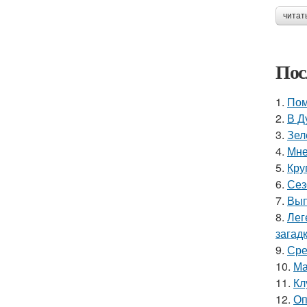
читат
Пос
1.
Пом
2.
В Д
3.
Зел
4.
Мне
5.
Кру
6.
Сез
7.
Вып
8.
Лег
загадк
9.
Сре
10.
Ма
11.
Кл
12.
Оп