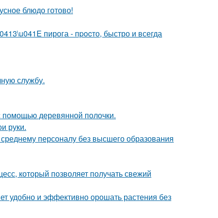
кусное блюдо готово!
13\u041E пирога - пpocто, быстро и всегда
чную службу.
с помощью деревянной полочки.
и руки.
к среднему персоналу без высшего образования
есс, который позволяет получать свежий
яет удобно и эффективно орошать растения без