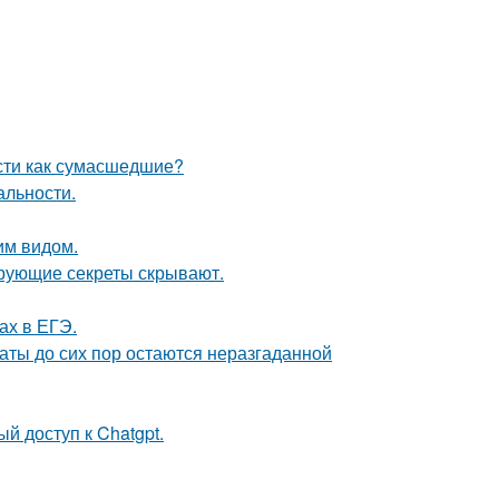
сти как сумасшедшие?
альности.
им видом.
рующие секреты скрывают.
ах в ЕГЭ.
аты до сих пор остаются неразгаданной
й доступ к Chatgpt.