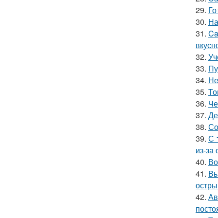
29.
Го
30.
На
31.
Ca
вкусн
32.
Уч
33.
Пу
34.
Не
35.
То
36.
Че
37.
Де
38.
Со
39.
С 
из-за
40.
Во
41.
Вы
остры
42.
Ав
посто