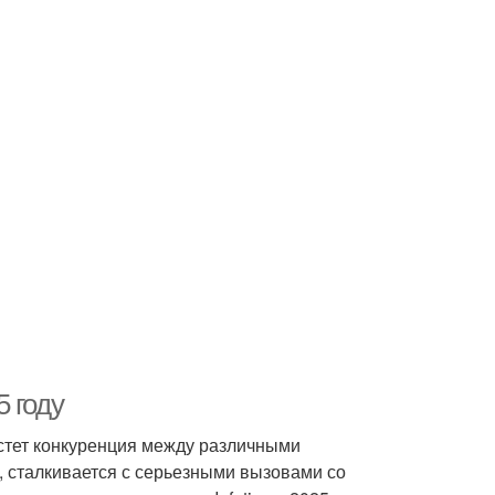
5 году
растет конкуренция между различными
е, сталкивается с серьезными вызовами со