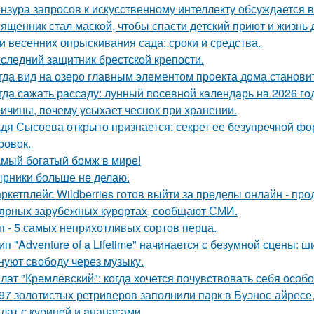
нзура запросов к искусственному интеллекту обсуждается в
ященник стал маской, чтобы спасти детский приют и жизнь 
и весенних опрыскивания сада: сроки и средства.
следний защитник брестской крепости.
гда вид на озеро главным элементом проекта дома станови
гда сажать рассаду: лунный посевной календарь на 2026 го
ичины, пoчему уcыхает чеснок при хранении.
дя Сысоева открыто признается: секрет ее безупречной фор
ровок.
мый богатый бомж в мире!
рники больше не делаю.
ркетплейс Wildberries готов выйти за пределы онлайн - про
ярных зарубежных курортах, сообщают СМИ.
п - 5 самых неприхотливых сортов перца.
ип "Adventure of a Lifetime" начинается с безумной сцены: 
нуют свободу через музыку.
лат "Кремлёвский": когда хочется почувствовать себя особо
97 золотистых ретриверов заполнили парк в Буэнос-айресе,
лат с куpицeй и aнанасами.