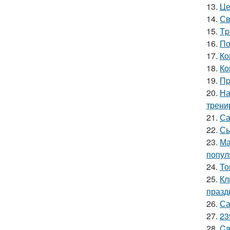
13.
Це
14.
Св
15.
Tp
16.
По
17.
Ко
18.
Ко
19.
Пp
20.
На
трени
21.
Са
22.
Сы
23.
Ма
попул
24.
То
25.
Кл
празд
26.
Са
27.
23
28.
Ca