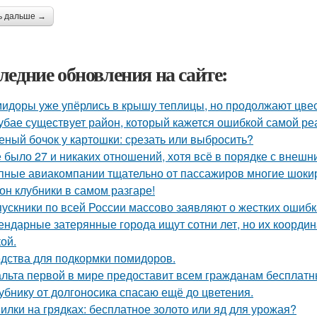
ь дальше →
ледние обновления на сайте:
идоры уже упёрлись в крышу теплицы, но продолжают цве
убае существует район, который кажется ошибкой самой ре
еный бочок у картошки: срезать или выбросить?
 было 27 и никаких отношений, хотя всё в порядке с внешн
пные авиакомпании тщательно от пассажиров многие шоки
он клубники в самом разгаре!
ускники по всей России массово заявляют о жестких ошибк
ендарные затерянные города ищут сотни лет, но их координ
ой.
дства для подкормки помидоров.
льта первой в мире предоставит всем гражданам бесплатны
убнику от долгоносика спасаю ещё до цветения.
илки на грядках: бесплатное золото или яд для урожая?