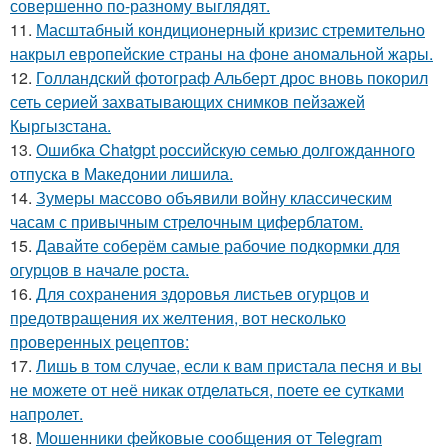
совершенно по-разному выглядят.
11.
Масштабный кондиционерный кризис стремительно
накрыл европейские страны на фоне аномальной жары.
12.
Голландский фотограф Альберт дрос вновь покорил
сеть серией захватывающих снимков пейзажей
Кыргызстана.
13.
Ошибка Chatgpt российскую семью долгожданного
отпуска в Македонии лишила.
14.
Зумеры массово объявили войну классическим
часам с привычным стрелочным циферблатом.
15.
Давайте соберём самые рабочие подкормки для
огурцов в начале роста.
16.
Для сохранения здоровья листьев огурцов и
предотвращения их желтения, вот несколько
проверенных рецептов:
17.
Лишь в том случае, если к вам пристала песня и вы
не можете от неё никак отделаться, поете ее сутками
напролет.
18.
Мошенники фейковые сообщения от Telegram