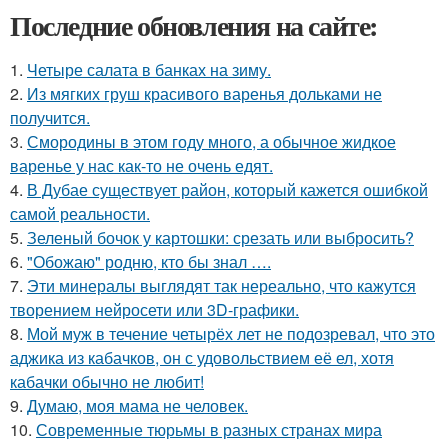
Последние обновления на сайте:
1.
Четыре салата в банках на зиму.
2.
Из мягких груш красивого варенья дольками не
получится.
3.
Смородины в этом году много, а обычное жидкое
варенье у нас как-то не очень едят.
4.
В Дубае существует район, который кажется ошибкой
самой реальности.
5.
Зеленый бочок у картошки: срезать или выбросить?
6.
"Обожаю" родню, кто бы знал ….
7.
Эти минералы выглядят так нереально, что кажутся
творением нейросети или 3D-графики.
8.
Мой муж в течение четырёх лет не подозревал, что это
аджика из кабачков, он с удовольствием её ел, хотя
кабачки обычно не любит!
9.
Думаю, моя мама не человек.
10.
Современные тюрьмы в разных странах мира