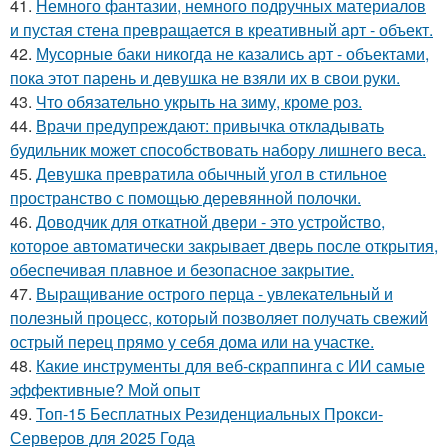
41.
Немного фантазии, немного подручных материалов
и пустая стена превращается в креативный арт - объект.
42.
Мусорные баки никогда не казались арт - объектами,
пока этот парень и девушка не взяли их в свои руки.
43.
Что обязательно укрыть на зиму, кроме роз.
44.
Врачи предупреждают: привычка откладывать
будильник может способствовать набору лишнего веса.
45.
Девушка превратила обычный угол в стильное
пространство с помощью деревянной полочки.
46.
Доводчик для откатной двери - это устройство,
которое автоматически закрывает дверь после открытия,
обеспечивая плавное и безопасное закрытие.
47.
Выращивание острого перца - увлекательный и
полезный процесс, который позволяет получать свежий
острый перец прямо у себя дома или на участке.
48.
Какие инструменты для веб-скраппинга с ИИ самые
эффективные? Мой опыт
49.
Топ-15 Бесплатных Резиденциальных Прокси-
Серверов для 2025 Года