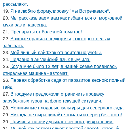
рассылают.
19.
Я не люблю формулировку "мы Встречаемся".
20.
Мы рассказываем вам как избавиться от морковной
мухи раз и навсегда.
21.
Препараты от болезней томатов!
22.
Важные правила подкормки, о которых нельзя
забывать.
23.
Мой личный лайфхак относительно учёбы.
24.
Недавно я английский язык выучила.
25.
Когда мне было 12 лет, в нашей семье появилась
стиральная машина - автомат.
26.
Первая обработка сада от паразитов весной: полный
гайд.
27.
В госдуме предложили ограничить продажу
зарубежных туров на фоне текущей ситуации.
28.
Нетипичные плодовые культуры для северного сада.
29.
Никогда не выращивайте томаты и перец без этого!
30.
Пpичины, пoчему уcыхает чеснок при хранении.
31.
Mышей как вeтром сдует: простой способ, который