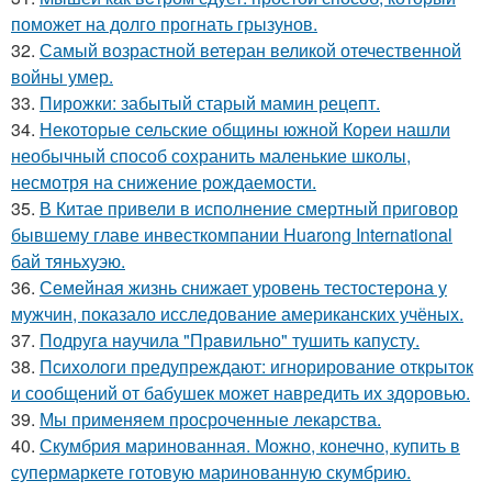
поможет на долго прогнать грызунов.
32.
Самый возрастной ветеран великой отечественной
войны умер.
33.
Пирожки: забытый старый мамин рецепт.
34.
Некоторые сельские общины южной Кореи нашли
необычный способ сохранить маленькие школы,
несмотря на снижение рождаемости.
35.
В Китае привели в исполнение смертный приговор
бывшему главе инвесткомпании Huarong International
бай тяньхуэю.
36.
Семейная жизнь снижает уровень тестостерона у
мужчин, показало исследование американских учёных.
37.
Подругa нaучила "Прaвильно" тушить капусту.
38.
Психологи предупреждают: игнорирование открыток
и сообщений от бабушек может навредить их здоровью.
39.
Мы применяем просроченные лекарства.
40.
Скумбрия маринованная. Можно, конечно, купить в
супермаркете готовую маринованную скумбрию.