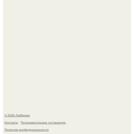
Помидоры уже упёрлись в крышу теплицы, но
продолжают цвести как сумасшедшие?
Домашние питомцы способны продлить жизнь своих
хозяев на 6-10 лет.
© 2026 Лайфхаки
Контакты
Пользовательское соглашение
Политика конфидециальности