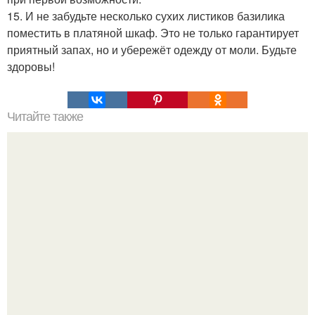
15. И не забудьте несколько сухих листиков базилика
поместить в платяной шкаф. Это не только гарантирует
приятный запах, но и убережёт одежду от моли. Будьте
здоровы!
Читайте также
Надписи для органайзера хорошего настроения
распечатать. Идеи "Органайзеров Хорошего
Настроения" с примерами подарочков.