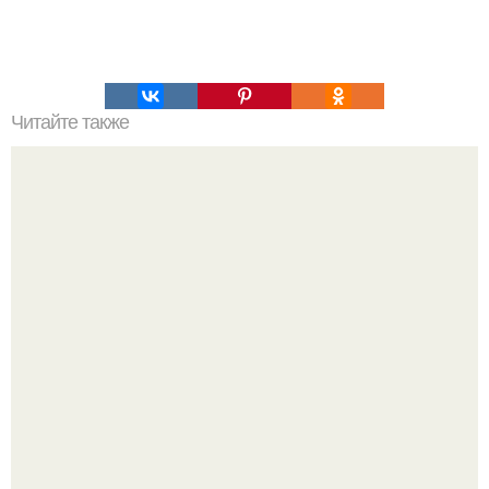
Читайте также
Как очистить стиральную машину от накипи?