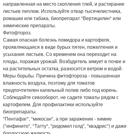
направленная на место скопления тлей, и растирание
листьев пеплом. Используйте отвар тысячелистника,
ромашки или табака, биопрепарат "Вертицилин" или
химические препараты.
Фитофтороз.
Самая опасная болезнь помидора и картофеля,
проявляющаяся в виде бурых пятен, пожелтения и
усыхания листьев. Со временем она переходит на
плоды, поражая урожай. Возбудитель зимует в почве и
на растительных остатка, разносится ветром и водой.
Меры борьбы. Причина фитофтороза - повышенная
влажность воздуха, поэтому для томатов
предпочтителен капельный полив либо под корень.
Соблюдайте севооборот, не садите томаты рядом с
картофелем. Для профилактики используйте
биопрепараты.
"Пентафаг", "микосан", а при заражении - химию
("инфинито", "Татту", "ридомил голд", "квадрис") и даже
бордосскую жидкость.