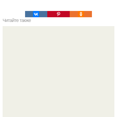
Читайте также
Овощное ассорти с водкой без стерилизации.