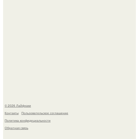
Сняли лук или ранний картофель и бросили голую грядку
до весны?
Домашние питомцы способны продлить жизнь своих
хозяев на 6-10 лет.
© 2026 Лайфхаки
Контакты
Пользовательское соглашение
Политика конфидециальности
Обратная связь